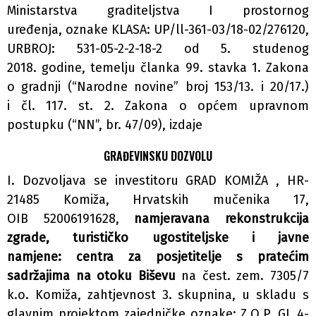
Ministarstva graditeljstva I prostornog
uređenja, oznake KLASA: UP/ll-361-03/18-02/276120,
URBROJ: 531-05-2-2-18-2 od 5. studenog
2018. godine, temelju članka 99. stavka 1. Zakona
o gradnji (“Narodne novine” broj 153/13. i 20/17.)
i čl. 117. st. 2. Zakona o općem upravnom
postupku (“NN”, br. 47/09), izdaje
GRAĐEVINSKU DOZVOLU
I. Dozvoljava se investitoru GRAD KOMIŽA , HR-
21485 Komiža, Hrvatskih mučenika 17,
OIB 52006191628,
namjeravana rekonstrukcija
zgrade, turističko ugostiteljske i javne
namjene: centra za posjetitelje s pratećim
sadržajima na otoku Biševu
na čest. zem. 7305/7
k.o. Komiža, zahtjevnost 3. skupnina, u skladu s
glavnim projektom zajedničke oznake: Z.O.P. GL 4-