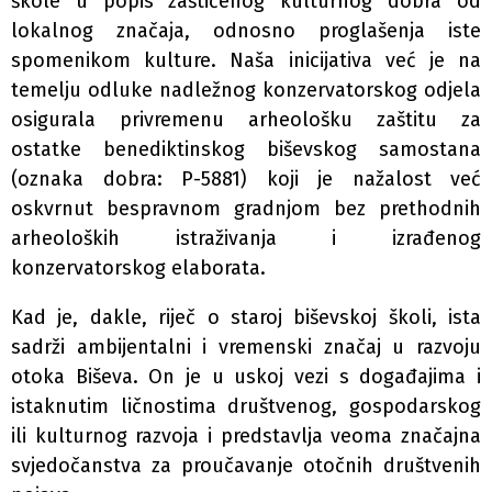
škole u popis zaštićenog kulturnog dobra od
lokalnog značaja, odnosno proglašenja iste
spomenikom kulture. Naša inicijativa već je na
temelju odluke nadležnog konzervatorskog odjela
osigurala privremenu arheološku zaštitu za
ostatke benediktinskog biševskog samostana
(oznaka dobra: P-5881) koji je nažalost već
oskvrnut bespravnom gradnjom bez prethodnih
arheoloških istraživanja i izrađenog
konzervatorskog elaborata.
Kad je, dakle, riječ o staroj biševskoj školi, ista
sadrži ambijentalni i vremenski značaj u razvoju
otoka Biševa. On je u uskoj vezi s događajima i
istaknutim ličnostima društvenog, gospodarskog
ili kulturnog razvoja i predstavlja veoma značajna
svjedočanstva za proučavanje otočnih društvenih