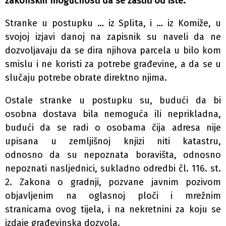
zakonskih mogućnosti da se zaštiti od iste.
Stranke u postupku … iz Splita, i … iz Komiže, u
svojoj izjavi danoj na zapisnik su naveli da ne
dozvoljavaju da se dira njihova parcela u bilo kom
smislu i ne koristi za potrebe građevine, a da se u
slučaju potrebe obrate direktno njima.
Ostale stranke u postupku su, budući da bi
osobna dostava bila nemoguća ili neprikladna,
budući da se radi o osobama čija adresa nije
upisana u zemljišnoj knjizi niti katastru,
odnosno da su nepoznata boravišta, odnosno
nepoznati nasljednici, sukladno odredbi čl. 116. st.
2. Zakona o gradnji, pozvane javnim pozivom
objavljenim na oglasnoj ploči i mrežnim
stranicama ovog tijela, i na nekretnini za koju se
izdaje građevinska dozvola.