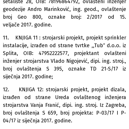
šetalište 28, OIB: 78196864792, ovlašteni inženjer
geodezije Andro Marinković, ing. geod., ovlaštenje
broj Geo 800, oznake broj: 2/2017 od 15.
veljače 2017. godine.
11. KNJIGA 11 : strojarski projekt, projekt sprinkler
instalacije, izrađen od strane tvrtke ,,Tub“ d.o.o. iz
Splita, OIB: 47952222577, projektant ovlašteni
inženjer strojarstva Vlado Nigojević, dipi. ing. stroj.,
broj ovlaštenja S 395, oznake TD 21-S/17 iz
siječnja 2017. godine;
12. KNJIGA 12: strojarski projekt, projekt dizala,
izrađen od strane Ureda ovlaštenog inženjera
strojarstva Vanja Franić, dipi. ing. stroj. Iz Zagreba,
broj ovlaštenja S 659, broj projekta: P-03/17 I P-
04/17 iz siječnja 2017. godine.