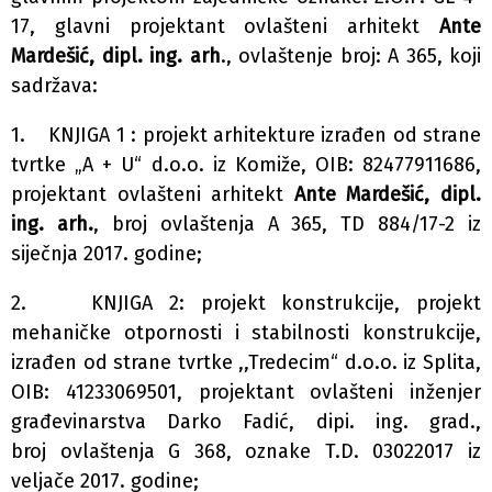
17, glavni projektant ovlašteni arhitekt
Ante
Mardešić, dipl. ing. arh
., ovlaštenje broj: A 365, koji
sadržava:
1. KNJIGA 1 : projekt arhitekture izrađen od strane
tvrtke „A + U“ d.o.o. iz Komiže, OIB: 82477911686,
projektant ovlašteni arhitekt
Ante Mardešić, dipl.
ing. arh.
, broj ovlaštenja A 365, TD 884/17-2 iz
siječnja 2017. godine;
2. KNJIGA 2: projekt konstrukcije, projekt
mehaničke otpornosti i stabilnosti konstrukcije,
izrađen od strane tvrtke ,,Tredecim“ d.o.o. iz Splita,
OIB: 41233069501, projektant ovlašteni inženjer
građevinarstva Darko Fadić, dipi. ing. grad.,
broj ovlaštenja G 368, oznake T.D. 03022017 iz
veljače 2017. godine;