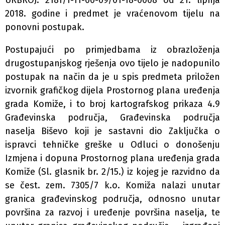
URBROJ: 2181/1-11-00-09/01-18-0008 od 21. lipnja
2018. godine i predmet je vraćenovom tijelu na
ponovni postupak.
Postupajući po primjedbama iz obrazloženja
drugostupanjskog rješenja ovo tijelo je nadopunilo
postupak na način da je u spis predmeta priložen
izvornik grafičkog dijela Prostornog plana uređenja
grada Komiže, i to broj kartografskog prikaza 4.9
Građevinska područja, Građevinska područja
naselja Biševo koji je sastavni dio Zaključka o
ispravci tehničke greške u Odluci o donošenju
Izmjena i dopuna Prostornog plana uređenja grada
Komiže (Sl. glasnik br. 2/15.) iz kojeg je razvidno da
se čest. zem. 7305/7 k.o. Komiža nalazi unutar
granica građevinskog područja, odnosno unutar
površina za razvoj i uređenje površina naselja, te