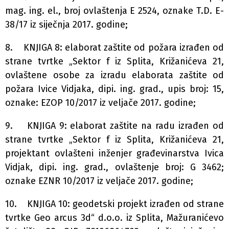
mag. ing. el., broj ovlaštenja E 2524, oznake T.D. E-
38/17 iz siječnja 2017. godine;
8. KNJIGA 8: elaborat zaštite od požara izrađen od
strane tvrtke „Sektor f iz Splita, Križanićeva 21,
ovlaštene osobe za izradu elaborata zaštite od
požara Ivice Vidjaka, dipi. ing. grad., upis broj: 15,
oznake: EZOP 10/2017 iz veljače 2017. godine;
9. KNJIGA 9: elaborat zaštite na radu izrađen od
strane tvrtke „Sektor f iz Splita, Križanićeva 21,
projektant ovlašteni inženjer građevinarstva Ivica
Vidjak, dipi. ing. grad., ovlaštenje broj: G 3462;
oznake EZNR 10/2017 iz veljače 2017. godine;
10. KNJIGA 10: geodetski projekt izrađen od strane
tvrtke Geo arcus 3d“ d.o.o. iz Splita, Mažuranićevo