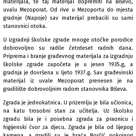
materijala, te taj materijal dopremiti na Biševo,
uvalu Mezoporat. Od rive u Mezoportu do mjesta
gradnje (Napoje) sav materijal prebacili su sami
stanovnici otoka.
U izgradnji školske zgrade mnoge otočke porodice
dobrovoljno su radile četrdeset radnih dana.
Priprema i branje građevnog materijala za izgradnju
školske zgrade započeta je u jesen 1935.g, a
gradnja je dovršena u ljeto 1937.g. Sav građevinski
materijal iz uvale Mezoporat prenesen je na
gradilište dobrovoljnim radom stanovnika Biševa.
Zgrada je jednokatnica. U prizemlju je bila učionica,
na katu trosobni stan za učitelja. Uz školsku
zgradu bila je i posebna zgrada za praonicu i
higijenski čvor za djecu. Zgrada je bila od lijepog
kamena, a gradili su je braća Borčić pokojnog