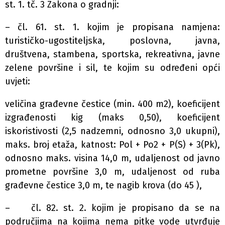
st. 1. tč. 3 Zakona o gradnji:
– čl. 61. st. 1. kojim je propisana namjena:
turističko-ugostiteljska, poslovna, javna,
društvena, stambena, sportska, rekreativna, javne
zelene površine i sil, te kojim su određeni opći
uvjeti:
veličina građevne čestice (min. 400 m2), koeficijent
izgrađenosti kig (maks 0,50), koeficijent
iskoristivosti (2,5 nadzemni, odnosno 3,0 ukupni),
maks. broj etaža, katnost: Pol + Po2 + P(S) + 3(Pk),
odnosno maks. visina 14,0 m, udaljenost od javno
prometne površine 3,0 m, udaljenost od ruba
građevne čestice 3,0 m, te nagib krova (do 45 ),
– čl. 82. st. 2. kojim je propisano da se na
područjima na kojima nema pitke vode utvrđuje