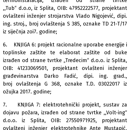
termoinstalacija, izrađen od strane tvrtke
,,Tub“ d.o.o, iz Splita, OIB: 47952222577, projektant
ovlašteni inženjer strojarstva Vlado Nigojević, dipi.
ing. stroj., broj ovlaštenja S 385, oznake TD 21-T/17
iz siječnja zoi7. godine;
6. KNJIGA 6: projekt racionalne uporabe energije i
toplinske zaštite te elaborat zaštite od buke
izrađen od strane tvrtke „Tredecim“ d.o.o. iz Splita,
OIB: 41233069501, projektant ovlašteni inženjer
građevinarstva Darko Fadić, dipi. ing. grad.,
broj ovlaštenja G 368, oznake T.D. 03022017 iz
ožujka 2017. godine;
7. KNJIGA 7: elektrotehnički projekt, sustav za
dojavu požara, izrađen od strane tvrtke ,,Volt-ing“
d.o.o. iz Splita, OIB: 27550971925, projektant
ovlašteni inženjer elektrotehnike Ante Mustapić,