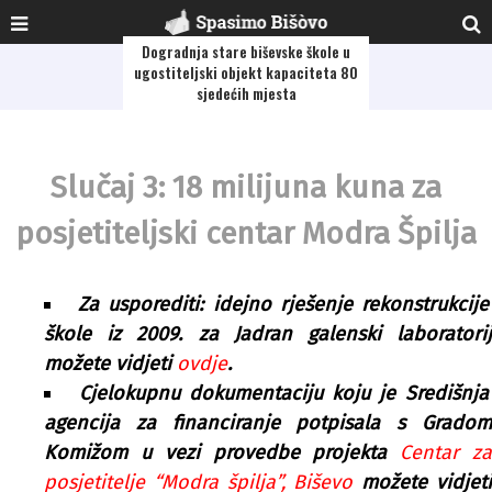
Dogradnja stare biševske škole u
ugostiteljski objekt kapaciteta 80
sjedećih mjesta
Slučaj 3: 18 milijuna kuna za
posjetiteljski centar Modra Špilja
Za usporediti: idejno rješenje rekonstrukcije
škole iz 2009. za Jadran galenski laboratorij
možete vidjeti
ovdje
.
Cjelokupnu dokumentaciju koju je Središnja
agencija za financiranje potpisala s Gradom
Komižom u vezi provedbe projekta
Centar z
posjetitelje “Modra špilja”, Biševo
možete vidjet