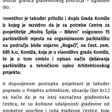
unutar granica građevinskog područja – izgrađeni
dio.
I
nvestitor je također priložio i dopis Grada Komiže
iz kojeg je razvidno da je za potrebe Centra za
posjetitelje „Modra Špilja – Biševo” osigurano 15
parkirališnih mjesta na organiziranom parkiralištu
na području bivše vojarne „Rogači”, na čest. zem.
685 k.o. Komiža, koja je u vlasništvu grada Komiže,
te je u tom smislu i opisan način rješavanja
parkirališta u tehničkom opisu Arhitektonskog
projekta.
U dopunjenom postupku projektant je također
popravio u Projektu arhitekture, situaciju (list br.1.)
na način da je na istoj naznačena građevinska
čestica, te su kotirane udaljenosti građevine od
prometne površine i ruba građevne čestice, koje