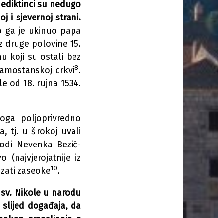
nediktinci su nedugo
 i sjevernoj strani.
no ga je ukinuo papa
Iz druge polovine 15.
u koji su ostali bez
8
samostanskoj crkvi
.
le od 18. rujna 1534.
oga poljoprivredno
 tj. u širokoj uvali
vodi Nevenka Bezić-
 (najvjerojatnije iz
10
izati zaseoke
.
 sv. Nikole u narodu
 slijed događaja, da