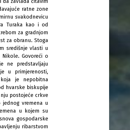
i da zavlada čitavim
davajuće ratne zone
o mirnu svakodnevicu
ra Turaka kao i od
otrebom za gradnjom
st za obranu. Stoga
 središnje vlasti u
. Nikole. Govoreći o
je ne predstavljaju
je u primjerenosti,
 koja je nepobitna
od hvarske biskupije
dnju postojeće crkve
vo jednog vremena u
i vremena u kojem su
 osnova gospodarske
bavljenju ribarstvom