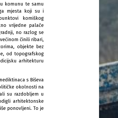
ičnu komunu te samu
ga mjesta koji su i
punktovi komiškog
tno vrijedne palače
radnji, no razlog se
ećinom činili ribari,
zorima, objekte bez
je, od topografskog
dicijsku arhitekturu
ediktinaca s Biševa
olitičke okolnosti na
rali su razdobljem u
odigli arhitektonske
še ponovljeni. To je