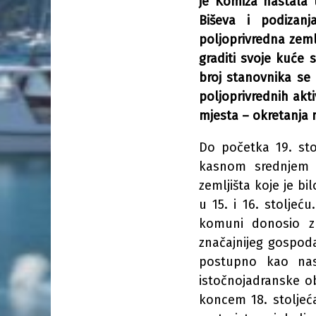
je Komiža nastala 
Biševa i podizan
poljoprivredna zemlj
graditi svoje kuće
broj stanovnika se 
poljoprivrednih akt
mjesta – okretanja 
Do početka 19. sto
kasnom srednjem 
zemljišta koje je bi
u 15. i 16. stoljeću
komuni donosio zn
značajnijeg gospod
postupno kao nase
istočnojadranske o
koncem 18. stoljeć