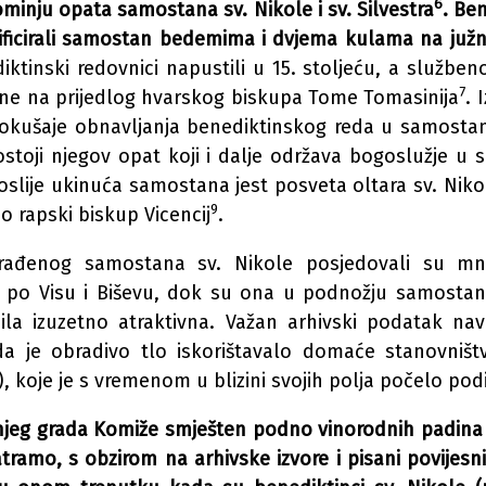
6
ominju opata samostana sv. Nikole i sv. Silvestra
. Be
ficirali samostan bedemima i dvjema kulama na južnoj
tinski redovnici napustili u 15. stoljeću, a službe
7
odine na prijedlog hvarskog biskupa Tome Tomasinija
. 
pokušaje obnavljanja benediktinskog reda u samostan
toji njegov opat koji i dalje održava bogoslužje u 
poslije ukinuća samostana jest posveta oltara sv. Niko
9
o rapski biskup Vicencij
.
rađenog samostana sv. Nikole posjedovali su mn
ta po Visu i Biševu, dok su ona u podnožju samostana,
ila izuzetno atraktivna. Važan arhivski podatak na
a je obradivo tlo iskorištavalo domaće stanovništvo
, koje je s vremenom u blizini svojih polja počelo pod
šnjeg grada Komiže smješten podno vinorodnih padina
tramo, s obzirom na arhivske izvore i pisani povijesni