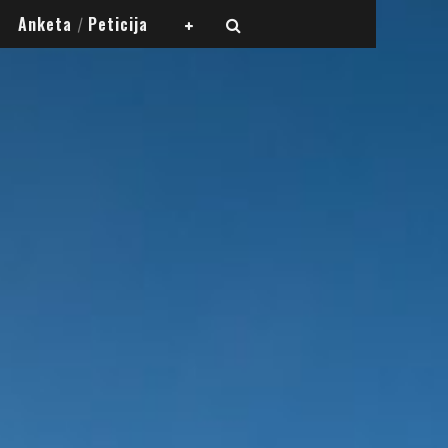
Anketa
Peticija
/