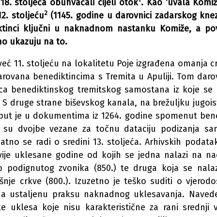
18. stoljeća obuhvaćali cijeli otok
. Kao ‘uvala Komiž
2
2. stoljeću
(1145. godine u darovnici zadarskog knez
ktinci ključni u naknadnom nastanku Komiže, a povije
o ukazuju na to.
eć 11. stoljeću na lokalitetu Poje izgrađena omanja cr
arovana benediktincima s Tremita u Apuliji. Tom dar
ca benediktinskog tremitskog samostana iz koje se n
. S druge strane biševskog kanala, na brežuljku jugo
 put je u dokumentima iz 1264. godine spomenut ben
 su dvojbe vezane za točnu dataciju podizanja s
atno se radi o sredini 13. stoljeća. Arhivskih podata
vije uklesane godine od kojih se jedna nalazi na na
 podignutog zvonika (850.) te druga koja se nala
nje crkve (800.). Izuzetno je teško suditi o vjerod
na ustaljenu praksu naknadnog uklesavanja. Navede
ke uklesa koje nisu karakteristične za rani srednji v