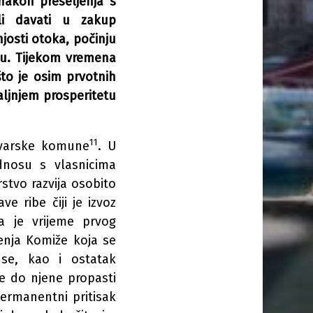
nakon preseljenja s
li davati u zakup
njosti otoka, počinju
ju. Tijekom vremena
što je osim prvotnih
aljnjem prosperitetu
11
hvarske komune
. U
nosu s vlasnicima
rstvo razvija osobito
ve ribe čiji je izvoz
a je vrijeme prvog
enja Komiže koja se
 se, kao i ostatak
e do njene propasti
ermanentni pritisak