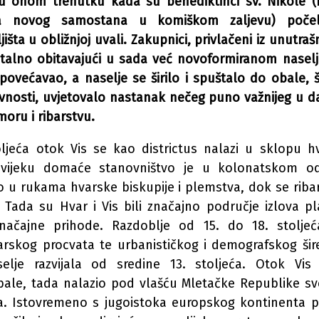
u onom trenutku kada su benediktinci sv. Nikole (
ja novog samostana u komiškom zaljevu) poče
išta u obližnjoj uvali. Zakupnici, privlačeni iz unutraš
 stalno obitavajući u sada već novoformiranom nasel
povećavao, a naselje se širilo i spuštalo do obale, 
ivnosti, uvjetovalo nastanak nečeg puno važnijeg u d
moru i ribarstvu.
ljeća otok Vis se kao districtus nalazi u sklopu 
vijeku domaće stanovništvo je u kolonatskom od
lo u rukama hvarske biskupije i plemstva, dok se riba
. Tada su Hvar i Vis bili značajno područje izlova pla
ačajne prihode. Razdoblje od 15. do 18. stoljeć
arskog procvata te urbanističkog i demografskog šir
lje razvijala od sredine 13. stoljeća. Otok Vis
bale, tada nalazio pod vlašću Mletačke Republike sv
a. Istovremeno s jugoistoka europskog kontinenta p