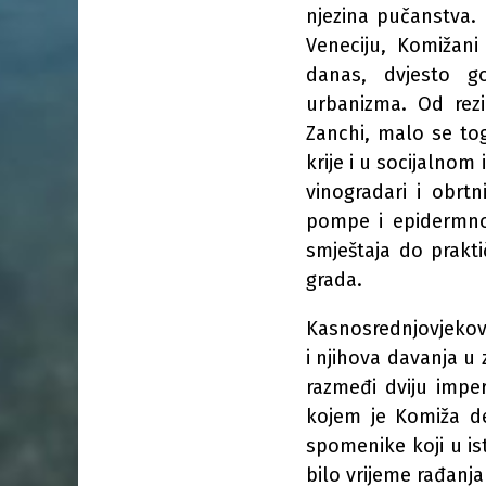
njezina pučanstva.
Veneciju, Komižani
danas, dvjesto g
urbanizma. Od rezi
Zanchi, malo se tog
krije i u socijalnom
vinogradari i obrt
pompe i epidermnog
smještaja do prakti
grada.
Kasnosrednjovjekov
i njihova davanja u 
razmeđi dviju imper
kojem je Komiža dem
spomenike koji u is
bilo vrijeme rađanja