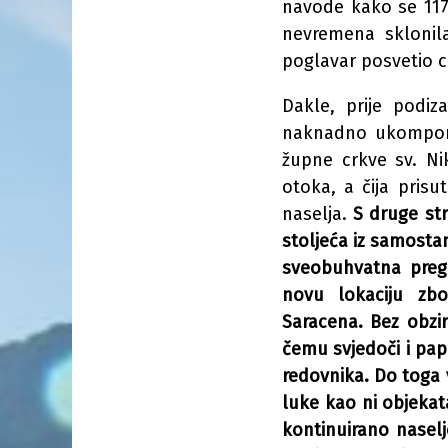
navode kako se 1177
nevremena sklonil
poglavar posvetio c
Dakle, prije podiz
naknadno ukomponir
župne crkve sv. Nik
otoka, a čija prisu
naselja.
S druge str
stoljeća iz samostan
sveobuhvatna pregr
novu lokaciju zb
Saracena. Bez obzir
čemu svjedoči i pap
redovnika. Do toga 
luke kao ni objeka
kontinuirano naselj