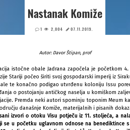
Nastanak Komiže
1
2,004
07.11.2019.
Autor: Davor Štipan, prof
acija istočne obale Jadrana započela je početkom 4. s
zije Stariji počeo širiti svoj gospodarski imperij iz Sir
ale te konačno podigao utvrđenu koloniju Issu pore
ađanja o postojanju antičkog naselja u komiškom zalj
cijacije. Premda neki autori spominju toponim Meum k
odručju današnje Komiže, materijalnih i pisanih doka
isani izvori o otoku Visu potječu iz 11. stoljeća, a na
ji se u početku uglavnom odnose na benediktince s 
1