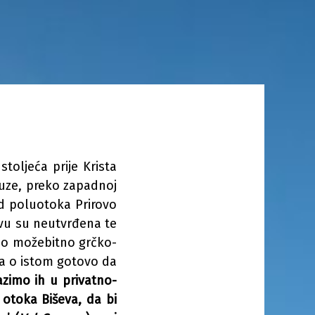
toljeća prije Krista
akuze, preko zapadnoj
d poluotoka Prirovo
evu su neutvrđena te
ao možebitno grčko-
za o istom gotovo da
lazimo ih u privatno-
otoka Biševa, da bi