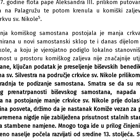
. godine flota pape Aleksandra III. prilikom putova
a na Palagružu te potom krenula u komiški zaljev 
5
rkvu sv. Nikole
.
anja komiškog samostana postojala je manja crkva
ana u novi samostanski sklop te i danas dijelom 
ole, a koju je vjerojatno podiglo lokalno stanovniš
tnost u prostoru komiškog zaljeva nije značajnije ut
ane, ključan podatak je preseljenje biševskih benedi
a sv. Silvestra na područje crkvice sv. Nikole priliko
adnja te podizanje samostana. Smatra se da su red
og prenatrpanosti biševskog samostana, napada 
a na postojanje manje crkvice sv. Nikole prije dola
ina posveta, držimo da je nastanak Komiže vezan za p
vremena nigdje nije zabilježena prisutnost stalnih st
ta stambene namjene. Mnogo toga ide u prilog činjeni
eno naselje počela razvijati od sredine 13. stoljeća. 