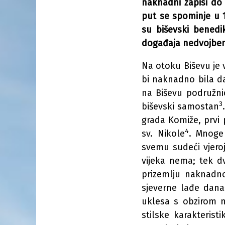
naknadni zapisi do 
put se spominje u 1
su biševski benedi
događaja nedvojben
Na otoku Biševu je v
bi naknadno bila d
na Biševu podružni
3
biševski samostan
grada Komiže, prvi
4
sv. Nikole
. Mnoge
svemu sudeći vjeroj
vijeka nema; tek d
prizemlju naknadno
sjeverne lađe današ
uklesa s obzirom 
stilske karakteristi