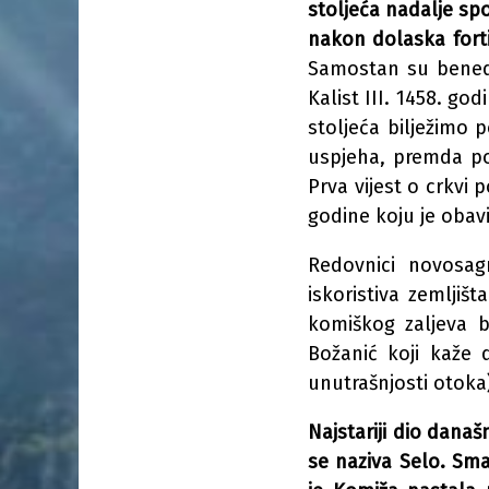
stoljeća nadalje sp
nakon dolaska forti
Samostan su benedik
Kalist III. 1458. g
stoljeća bilježimo 
uspjeha, premda pos
Prva vijest o crkvi 
godine koju je obavi
Redovnici novosag
iskoristiva zemljiš
komiškog zaljeva b
Božanić koji kaže d
unutrašnjosti otoka)
Najstariji dio dana
se naziva Selo. Sma