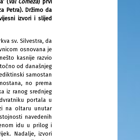
a’ (
Val Comeza
) prvi
a Petra). Držimo da
sni izvori i slijed
kva sv. Silvestra, da
ovnicom osnovana je
ešto kasnije razvio
istočno od današnjeg
ediktinski samostan
amostana, no prema
ka iz ranog srednjeg
dvratniku portala u
zi na oltaru unutar
ostojnosti navedenih
nom idu u prilog i
ijek. Nadalje, izvori