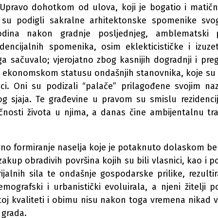
 Upravo dohotkom od ulova, koji je bogatio i mat
 su podigli sakralne arhitektonske spomenike svo
odina nakon gradnje posljednjeg, amblematski 
dencijalnih spomenika, osim eklekticističke i izuze
a sačuvalo; vjerojatno zbog kasnijih dogradnji i preg
 i ekonomskom statusu ondašnjih stanovnika, koje su v
nici. Oni su podizali “palače” prilagođene svojim na
 sjaja. Te građevine u pravom su smislu rezidenci
čnosti života u njima, a danas čine ambijentalnu tra
no formiranje naselja koje je potaknuto dolaskom ben
zakup obradivih površina kojih su bili vlasnici, kao i p
ijalnih sila te ondašnje gospodarske prilike, rezulti
ografski i urbanistički evoluirala, a njeni žitelji p
toj kvaliteti i obimu nisu nakon toga vremena nikad vi
 grada.