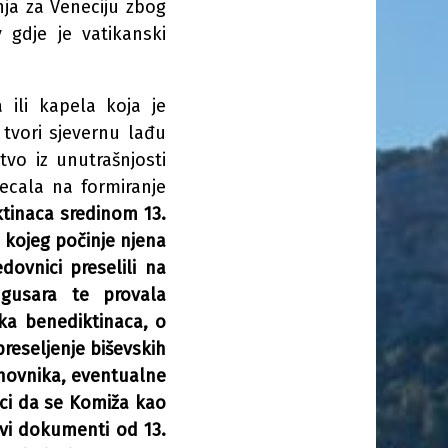
nja za Veneciju zbog
gdje je vatikanski
 ili kapela koja je
tvori sjevernu lađu
tvo iz unutrašnjosti
jecala na formiranje
ktinaca sredinom 13.
m kojeg počinje njena
ovnici preselili na
gusara te provala
ska benediktinaca, o
reseljenje biševskih
anovnika, eventualne
ci da se Komiža kao
Svi dokumenti od 13.