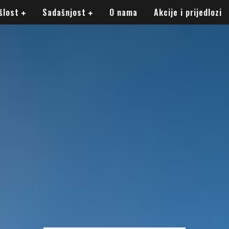
šlost
Sadašnjost
O nama
Akcije i prijedlozi