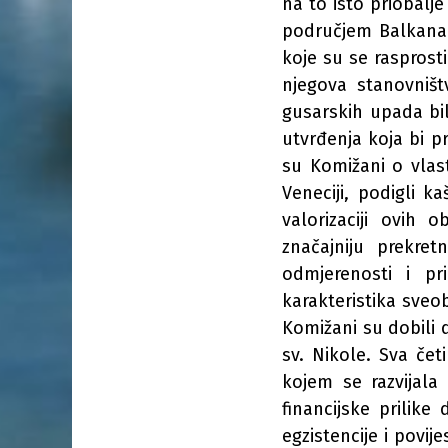
na to isto priobalj
područjem Balkana.
koje su se rasprost
njegova stanovniš
gusarskih upada bi
utvrđenja koja bi 
su Komižani o vlas
Veneciji, podigli k
valorizaciji ovih 
značajniju prekret
odmjerenosti i pr
karakteristika sveo
Komižani su dobili 
sv. Nikole. Sva če
kojem se razvijala 
financijske prilik
egzistencije i povi