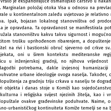
e vršilo je ekspandirajuće osmanlijsko carstvo u nakan
 Marginalan položaj otoka Visa u odnosu na prevla
irale u kontinentalnom zaleđu uvjetovao je relativn
tva. Ipak, bojazan lokalnog stanovništva od prodo
la je opravdana. Ta opravdanost se manifestirala p
pružala stanovništvu kakvu takvu sigurnost i mogućno
titom trošku uprihođenom ribarenjem, a dopuštenjem
aštel na rivi i bastionski obruč sjeverno od crkve sv
objekata, oni u širem kontekstu mediteranske regi
nicu u inženjerskoj gradnji, no njihova vrijednost 
ilagodbi potrebama, dakle izvjesnoj humanizaciji
buhvatne urbane ideologije ovoga naselja. Također, 
dopuštenja za gradnju triju crkava u naselju te dogra
tiri objekta i danas stoje u Komiži kao svjedočanst
kulturna i religijska svijest njezinih žitelja, kao 
e dopuštale ovakve građevinske poduhvate. Naime,
jesno-urbanističkog kontinuiteta Komiže temelji se na 