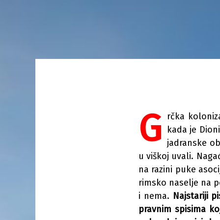
G
rčka koloniz
kada je Dioni
jadranske ob
u viškoj uvali. Nag
na razini puke aso
rimsko naselje na p
i nema.
Najstariji p
pravnim spisima ko