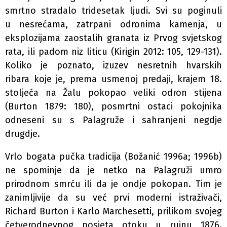
smrtno stradalo tridesetak ljudi. Svi su poginuli
u nesrećama, zatrpani odronima kamenja, u
eksplozijama zaostalih granata iz Prvog svjetskog
rata, ili padom niz liticu (Kirigin 2012: 105, 129-131).
Koliko je poznato, izuzev nesretnih hvarskih
ribara koje je, prema usmenoj predaji, krajem 18.
stoljeća na Žalu pokopao veliki odron stijena
(Burton 1879: 180), posmrtni ostaci pokojnika
odneseni su s Palagruže i sahranjeni negdje
drugdje.
Vrlo bogata pučka tradicija (Božanić 1996a; 1996b)
ne spominje da je netko na Palagruži umro
prirodnom smrću ili da je ondje pokopan. Tim je
zanimljivije da su već prvi moderni istraživači,
Richard Burton i Karlo Marchesetti, prilikom svojeg
četverodnevnog posjeta otoku u rujnu 1876.