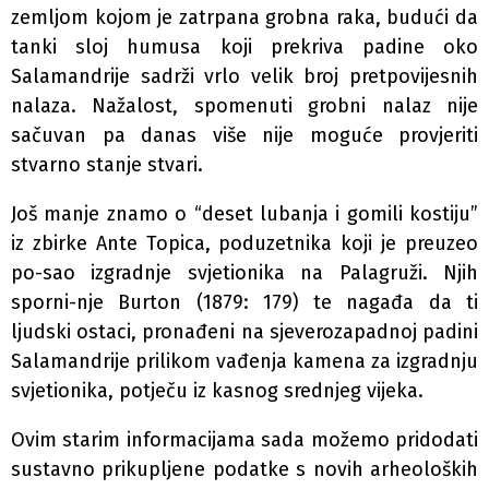
zemljom kojom je zatrpana grobna raka, budući da
tanki sloj humusa koji prekriva padine oko
Salamandrije sadrži vrlo velik broj pretpovijesnih
nalaza. Nažalost, spomenuti grobni nalaz nije
sačuvan pa danas više nije moguće provjeriti
stvarno stanje stvari.
Još manje znamo o “deset lubanja i gomili kostiju”
iz zbirke Ante Topica, poduzetnika koji je preuzeo
po-sao izgradnje svjetionika na Palagruži. Njih
sporni-nje Burton (1879: 179) te nagađa da ti
ljudski ostaci, pronađeni na sjeverozapadnoj padini
Salamandrije prilikom vađenja kamena za izgradnju
svjetionika, potječu iz kasnog srednjeg vijeka.
Ovim starim informacijama sada možemo pridodati
sustavno prikupljene podatke s novih arheoloških