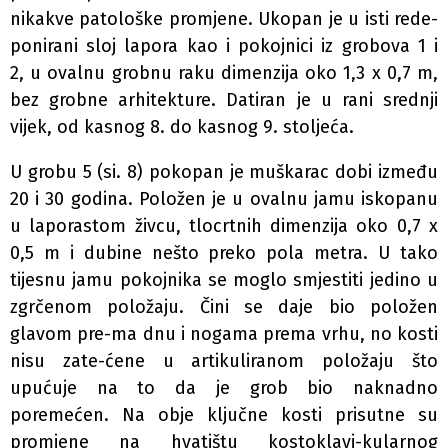
nikakve patološke promjene. Ukopan je u isti rede-
ponirani sloj lapora kao i pokojnici iz grobova 1 i
2, u ovalnu grobnu raku dimenzija oko 1,3 x 0,7 m,
bez grobne arhitekture. Datiran je u rani srednji
vijek, od kasnog 8. do kasnog 9. stoljeća.
U grobu 5 (si. 8) pokopan je muškarac dobi između
20 i 30 godina. Položen je u ovalnu jamu iskopanu
u laporastom živcu, tlocrtnih dimenzija oko 0,7 x
0,5 m i dubine nešto preko pola metra. U tako
tijesnu jamu pokojnika se moglo smjestiti jedino u
zgrčenom položaju. Čini se daje bio položen
glavom pre-ma dnu i nogama prema vrhu, no kosti
nisu zate-ćene u artikuliranom položaju što
upućuje na to da je grob bio naknadno
poremećen. Na obje ključne kosti prisutne su
promjene na hvatištu kostoklavi-kularnog