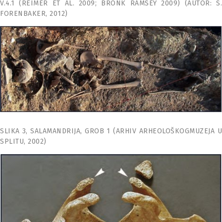
V.4.1 (REIMER ET AL. 2009; BRONK RAMSEY 2009) (AUTOR: S.
FORENBAKER, 2012)
SLIKA 3, SALAMANDRIJA, GROB 1 (ARHIV ARHEOLOŠKOGMUZEJA U
SPLITU, 2002)