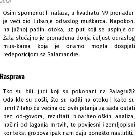
2012)
Osim spomenutih nalaza, u kvadratu N9 pronađen
je veći dio lubanje odraslog muškarca. Napokon,
na južnoj padini otoka, uz put koji se uspinje od
Žala slučajno je pronađena donja čeljust odraslog
mus-karea koja je onamo mogla dospjeti
redepozicijom sa Salamandre.
Rasprava
Tko su bili ljudi koji su pokopani na Palagruži?
Oda-kle su došli, što su radili na otoku i kako su
umrli? Iako će većina od ovih pitanja za sada ostati
bez od-govora, rezultati bioarheoloških analiza,
načini od-laganja mrtvih, te povijesni i zemljopisni
kontekst grobova ipak nam daju ponešto naslutiti.