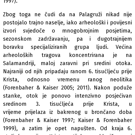
1997).
Zbog toga ne čudi da na Palagruži nikad nije
postojalo trajno naselje, iako arheološki i povijesni
izvori svjedoče o mnogobrojnim posjetima,
sezonskom zadržavanju, pa i dugotrajnijem
boravku specijaliziranih grupa ljudi. Većina
arheoloških tragova koncentrirana je na
Salamandriji, maloj zaravni pri sredini otoka.
Najraniji od njih pripadaju ranom 6. tisućljeću prije
Krista, odnosno vremenu ranog neolitika
(Forenbaher & Kaiser 2005; 2011). Nakon poduže
stanke, otok je ponovo intenzivno posjećivan
sredinom 3. tisućljeća prije Krista, u
vrijeme prijelaza iz bakrenog u brončano doba
(Forenbaher & Kaiser 1997; Kaiser & Forenbaher
1999), a zatim je opet napušten. Od kraja 6.