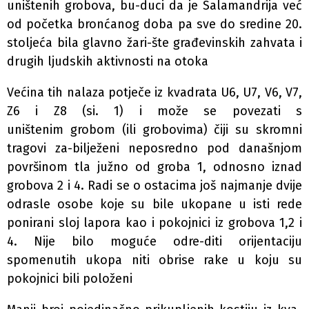
uništenih grobova, bu-duci da je Salamandrija već
od početka bronćanog doba pa sve do sredine 20.
stoljeća bila glavno žari-šte građevinskih zahvata i
drugih ljudskih aktivnosti na otoka
Većina tih nalaza potječe iz kvadrata U6, U7, V6, V7,
Z6 i Z8 (si. 1) i može se povezati s
uništenim grobom (ili grobovima) čiji su skromni
tragovi za-bilježeni neposredno pod današnjom
površinom tla južno od groba 1, odnosno iznad
grobova 2 i 4. Radi se o ostacima još najmanje dvije
odrasle osobe koje su bile ukopane u isti rede
ponirani sloj lapora kao i pokojnici iz grobova 1,2 i
4. Nije bilo moguće odre-diti orijentaciju
spomenutih ukopa niti obrise rake u koju su
pokojnici bili položeni