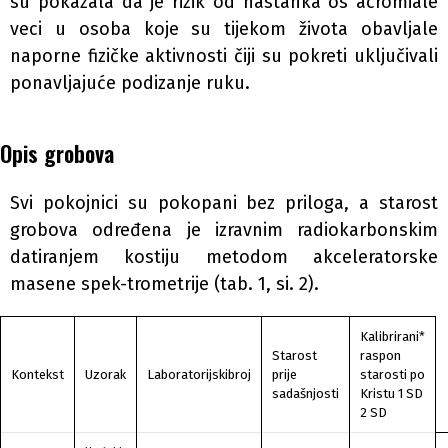
su pokazala da je rizik od nastanka os acromiale
veci u osoba koje su tijekom života obavljale
naporne fizičke aktivnosti čiji su pokreti uključivali
ponavljajuće podizanje ruku.
Opis grobova
Svi pokojnici su pokopani bez priloga, a starost
grobova određena je izravnim radiokarbonskim
datiranjem kostiju metodom akceleratorske
masene spek-trometrije (tab. 1, si. 2).
Kalibrirani*
Starost
raspon
Kontekst
Uzorak
Laboratorijskibroj
prije
starosti po
sadašnjosti
Kristu 1 SD
2 SD