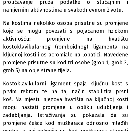
proučavanje pruža podatke o slučajnim i
namjernim aktivnostima u svakodnevnom životu.
Na kostima nekoliko osoba prisutne su promjene
koje se mogu povezati s pojačanom fizičkom
aktivnošću: promjene na hvatištu
kostoklavikularnog (romboidnog) ligamenta na
ključnoj kosti i os acromiale na lopatici. Navedene
promjene prisutne su kod tri osobe (grob 1, grob 3,
grob 5) na obje strane tijela.
Kostoklavikularni ligament spaja ključnu kost s
prvim rebrom te na taj način stabilizira prsni
koš. Na mjestu njegova hvatišta na ključnoj kosti
mogu nastati promjene u obliku udubljenja i
zadebljanja. Istraživanja su pokazala da su
promjene češće kod muškaraca odnosno mlađih
osoba, a najizraženije su kod muškaraca starosti