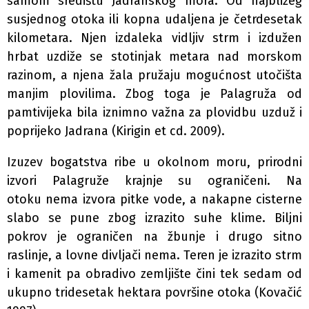
samom središtu Jadranskog mora. Od najbližeg
susjednog otoka ili kopna udaljena je četrdesetak
kilometara. Njen izdaleka vidljiv strm i izdužen
hrbat uzdiže se stotinjak metara nad morskom
razinom, a njena žala pružaju mogućnost utočišta
manjim plovilima. Zbog toga je Palagruža od
pamtivijeka bila iznimno važna za plovidbu uzduž i
poprijeko Jadrana (Kirigin et cd. 2009).
Izuzev bogatstva ribe u okolnom moru, prirodni
izvori Palagruže krajnje su ograničeni. Na
otoku nema izvora pitke vode, a nakapne cisterne
slabo se pune zbog izrazito suhe klime. Biljni
pokrov je ograničen na žbunje i drugo sitno
raslinje, a lovne divljači nema. Teren je izrazito strm
i kamenit pa obradivo zemljište čini tek sedam od
ukupno tridesetak hektara površine otoka (Kovačić