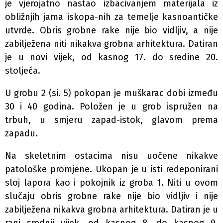
je vjerojatno nastao izbacivanjem materijala iz
obližnjih jama iskopa-nih za temelje kasnoantičke
utvrde. Obris grobne rake nije bio vidljiv, a nije
zabilježena niti nikakva grobna arhitektura. Datiran
je u novi vijek, od kasnog 17. do sredine 20.
stoljeća.
U grobu 2 (si. 5) pokopan je muškarac dobi između
30 i 40 godina. Položen je u grob ispružen na
trbuh, u smjeru zapad-istok, glavom prema
zapadu.
Na skeletnim ostacima nisu uočene nikakve
patološke promjene. Ukopan je u isti redeponirani
sloj lapora kao i pokojnik iz groba 1. Niti u ovom
slučaju obris grobne rake nije bio vidljiv i nije
zabilježena nikakva grobna arhitektura. Datiran je u