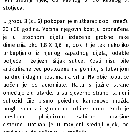
rani srednji vijek, od kasnog 8. do kasnog 9.
stoljeća.
U grobu 3 (sL 6) pokopan je muškarac dobi između
20 i 30 godina. Većina njegovih kostiju pronađena
je u istočnom dijelu izdužene grobne rake
dimenzija oko 1,8 X 0,6 m, dok ih je tek nekoliko
prikupljeno iz njenog zapadnog dijela, odakle
potječe i željezni šiljak sulice. Kosti nisu bile
artikulirane već posložene na gomilu, s lubanjom
na dnu i dugim kostima na vrhu. Na obje lopatice
uočen je os acromiale. Raku s južne strane
omeđuje zid utvrde, a sa sjeverne strane kameni
suhozid čije bismo pojedine kamenove možda
mogli smatrati grobnom arhitekturom. Grob je
preslojen pločnikom sabirne površine
cisterne. Datiran je u razvijeni srednji vijek, od