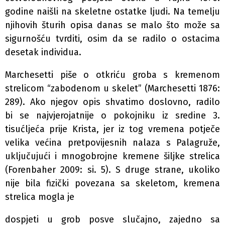
godine naišli na skeletne ostatke ljudi. Na temelju
njihovih šturih opisa danas se malo što može sa
sigurnošću tvrditi, osim da se radilo o ostacima
desetak individua.
Marchesetti piše o otkriću groba s kremenom
strelicom “zabodenom u skelet” (Marchesetti 1876:
289). Ako njegov opis shvatimo doslovno, radilo
bi se najvjerojatnije o pokojniku iz sredine 3.
tisućljeća prije Krista, jer iz tog vremena potječe
velika većina pretpovijesnih nalaza s Palagruže,
uključujući i mnogobrojne kremene šiljke strelica
(Forenbaher 2009: si. 5). S druge strane, ukoliko
nije bila fizički povezana sa skeletom, kremena
strelica mogla je
dospjeti u grob posve slučajno, zajedno sa