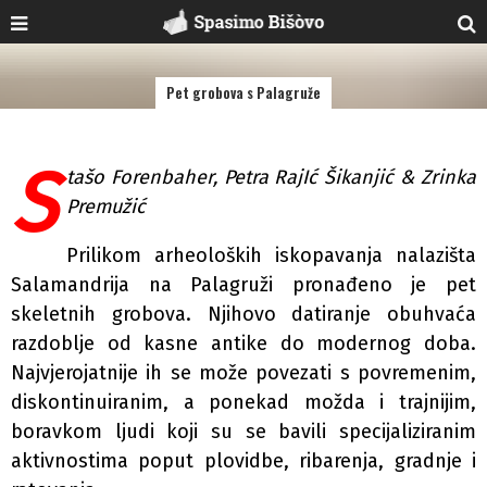
Pet grobova s Palagruže
S
tašo Forenbaher, Petra RajIć Šikanjić & Zrinka
Premužić
Prilikom arheoloških iskopavanja nalazišta
Salamandrija na Palagruži pronađeno je pet
skeletnih grobova. Njihovo datiranje obuhvaća
razdoblje od kasne antike do modernog doba.
Najvjerojatnije ih se može povezati s povremenim,
diskontinuiranim, a ponekad možda i trajnijim,
boravkom ljudi koji su se bavili specijaliziranim
aktivnostima poput plovidbe, ribarenja, gradnje i