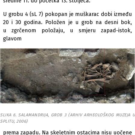
sredine 11. do početka 13. stoljeća.
U grobu 4 (sL 7) pokopan je muškarac dobi između
20 i 30 godina. Položen je u grob na desni bok,
u zgrčenom položaju, u smjeru zapad-istok,
glavom
SLIKA 6. SALAMANDRIJA, GROB 3 (ARHIV ARHEOLOŠKOG MUZEJA U
SPLITU, 2006)
prema zapadu. Na skeletnim ostacima nisu uočene