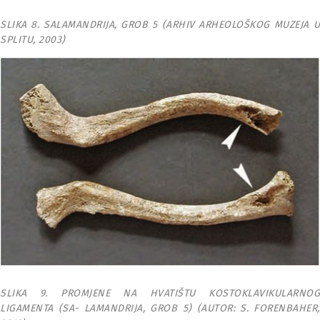
SLIKA 8. SALAMANDRIJA, GROB 5 (ARHIV ARHEOLOŠKOG MUZEJA U
SPLITU, 2003)
SLIKA 9. PROMJENE NA HVATIŠTU KOSTOKLAVIKULARNOG
LIGAMENTA (SA- LAMANDRIJA, GROB 5) (AUTOR: S. FORENBAHER,