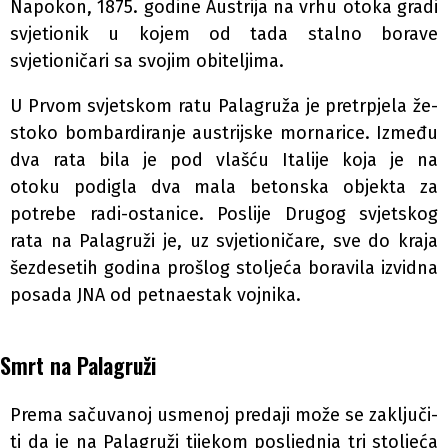
Napokon, 1875. godine Austrija na vrhu otoka gradi
svjetionik u kojem od tada stalno borave
svjetioničari sa svojim obiteljima.
U Prvom svjetskom ratu Palagruža je pretrpjela že-
stoko bombardiranje austrijske mornarice. Između
dva rata bila je pod vlašću Italije koja je na
otoku podigla dva mala betonska objekta za
potrebe radi-ostanice. Poslije Drugog svjetskog
rata na Palagruži je, uz svjetioničare, sve do kraja
šezdesetih godina prošlog stoljeća boravila izvidna
posada JNA od petnaestak vojnika.
Smrt na Palagruži
Prema sačuvanoj usmenoj predaji može se zaključi-
ti da je na Palagruži tijekom posljednja tri stoljeća