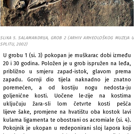
SLIKA 5. SALAMANDRIJA, GROB 2 (ARHIV ARHEOLOŠKOG MUZEJA U
SPLITU, 2002)
U grobu 1 (si. 3) pokopan je muškarac dobi između
20 i 30 godina. Položen je u grob ispružen na leđa,
približno u smjeru zapad-istok, glavom prema
zapadu. Gornji dio tijela naknadno je znatno
poremećen, a od kostiju nogu nedosta-ju
goljenićne kosti. Uočene le-zije na kostima
uključuju žara-sli lom četvrte kosti pešća
lijeve šake, promjene na hvatištu oba kostok lavi
kulama ligamenta te obostrani os acromiale (si. 4).
Pokojnik je ukopan u redeponirani sloj lapora koji