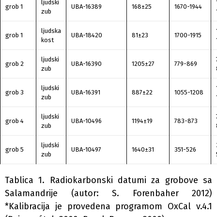
ljudski
grob 1
UBA-16389
168±25
1670-1944
zub
ljudska
grob 1
UBA-18420
81±23
1700-1915
kost
ljudski
grob 2
UBA-16390
1205±27
779-869
zub
ljudski
grob 3
UBA-16391
887±22
1055-1208
zub
ljudski
grob 4
UBA-10496
1194±19
783-873
zub
ljudski
grob 5
UBA-10497
1640±31
351-526
zub
Tablica 1. Radiokarbonski datumi za grobove sa
Salamandrije (autor: S. Forenbaher 2012)
*Kalibracija je provedena programom OxCal v.4.1