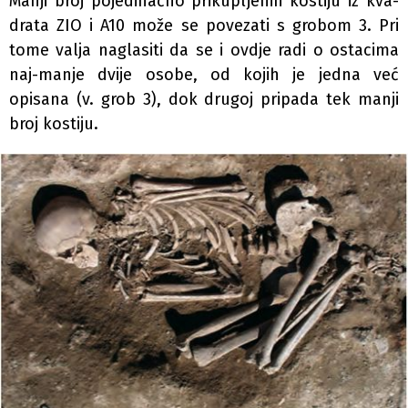
Manji broj pojedinačno prikupljenih kostiju iz kva-
drata ZIO i A10 može se povezati s grobom 3. Pri
tome valja naglasiti da se i ovdje radi o ostacima
naj-manje dvije osobe, od kojih je jedna već
opisana (v. grob 3), dok drugoj pripada tek manji
broj kostiju.