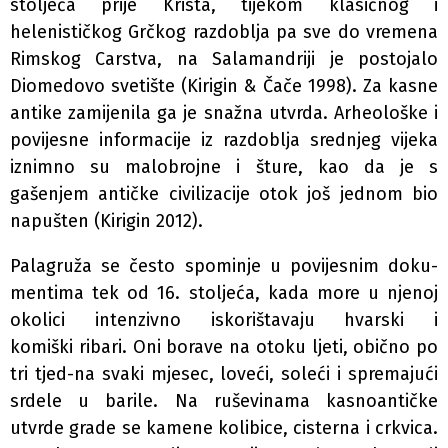
stoljeća prije Krista, tijekom klasičnog i
helenističkog Grčkog razdoblja pa sve do vremena
Rimskog Carstva, na Salamandriji je postojalo
Diomedovo svetište (Kirigin & Čače 1998). Za kasne
antike zamijenila ga je snažna utvrda. Arheološke i
povijesne informacije iz razdoblja srednjeg vijeka
iznimno su malobrojne i šture, kao da je s
gašenjem antičke civilizacije otok još jednom bio
napušten (Kirigin 2012).
Palagruža se često spominje u povijesnim doku-
mentima tek od 16. stoljeća, kada more u njenoj
okolici intenzivno iskorištavaju hvarski i
komiški ribari. Oni borave na otoku ljeti, obično po
tri tjed-na svaki mjesec, loveći, soleći i spremajući
srdele u barile. Na ruševinama kasnoantičke
utvrde grade se kamene kolibice, cisterna i crkvica.