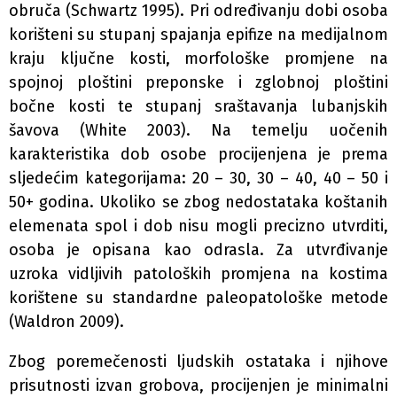
obruča (Schwartz 1995). Pri određivanju dobi osoba
korišteni su stupanj spajanja epifize na medijalnom
kraju ključne kosti, morfološke promjene na
spojnoj ploštini preponske i zglobnoj ploštini
bočne kosti te stupanj sraštavanja lubanjskih
šavova (White 2003). Na temelju uočenih
karakteristika dob osobe procijenjena je prema
sljedećim kategorijama: 20 – 30, 30 – 40, 40 – 50 i
50+ godina. Ukoliko se zbog nedostataka koštanih
elemenata spol i dob nisu mogli precizno utvrditi,
osoba je opisana kao odrasla. Za utvrđivanje
uzroka vidljivih patoloških promjena na kostima
korištene su standardne paleopatološke metode
(Waldron 2009).
Zbog poremečenosti ljudskih ostataka i njihove
prisutnosti izvan grobova, procijenjen je minimalni