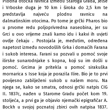
Plodna otočka ravnica između Staroga Grada, Jelse
i Vrboske duga je 10 km i široka do 2,5 km te
predstavlja najveću plodnu ravnicu na
dalmatinskim otocima. Po tome je grčki Pharos bio
u prvome redu poljoprivredna naseobina, jer su
Grci u ovo vrijeme znali kamo idu i kakvi ih uvjeti
ovdje čekaju . Postojala je, međutim, određena
napetost između novodošlih Grka i domaćih Farana
i sukob interesa. Farani su pozvali u pomoć svoje
ilirske sunarodnjake s kopna, koji su im došli u
pomoć. Grcima je pritekla u pomoć sirakuška
mornarica s Isse koja je porazila Ilire. Bio je to prvi
povijesno zabilježeni sukob u našem moru. Na
njega se, kako se smatra, odnosi grčki natpis CIG
II. 1837c, nađen u Starome Gradu počet­ kom 19.
stoljeća, a prvi ga je objavio njemački epigrafičar A.
Bockh u svojoj poznatoj zbirci ovih natpisa 1837.