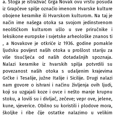
a. Stoga je istraživač Grga Novak ovu vrstu posuda
iz Grapčeve spilje označio imenom Hvarske kulture
obojene keramike ili Hvarskom kulturom. Na taj je
način ime našega otoka sa svojom jedinstvenom
neolitičkom kulturom ušlo u sve priručnike i
leksikone europske i svjetske arheološke znanos ti
, a Novakove je otkriće iz 1936. godine pomakle
ljudsku povijest naših otoka u prošlost stariju za
više tisućljeća od naših dotadašnjih spoznaja.
Nalazi keramike iz hvarskih spilja potvrdili su
povezanost naših otoka s udaljenim krajevima
Grčke i Tesalije, južne Italije i Sicilije. Drugi nalazi
nam govore o ishrani i načinu življenja ovih ljudi,
koji su uzgajali koze i ovce i nešto manje krupnu
stoku, a lovili su i divljač, zečeve; vepr ove, jelene,
kune, vjeverice. Obilno su koristili i plodove mora,
školjke i ribe čije ostatke nalazimo u velikim