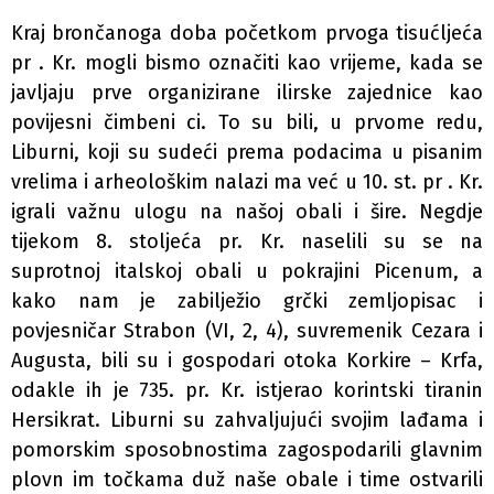
Kraj brončanoga doba početkom prvoga tisućljeća
pr . Kr. mogli bismo označiti kao vrijeme, kada se
javljaju prve organizirane ilirske zajednice kao
povijesni čimbeni­ ci. To su bili, u prvome redu,
Liburni, koji su sudeći prema podacima u pisanim
vrelima i arheološkim nalazi­ ma već u 10. st. pr . Kr.
igrali važnu ulogu na našoj obali i šire. Negdje
tijekom 8. stoljeća pr. Kr. naselili su se na
suprotnoj italskoj obali u pokrajini Picenum, a
kako nam je zabilježio grčki zemljopisac i
povjesničar Strabon (VI, 2, 4), suvremenik Cezara i
Augusta, bili su i gospodari otoka Korkire – Krfa,
odakle ih je 735. pr. Kr. istjerao korintski tiranin
Hersikrat. Liburni su zahvaljujući svojim lađama i
pomorskim sposobnostima zagospodarili glavnim
plovn­ im točkama duž naše obale i time ostvarili