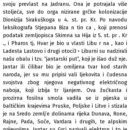
svoju prevlast na Jadranu. Ona je potrajala više
stoljeća, sve do orga­ nizirane grčke kolonizacije
Dionizija Sirakuškoga u 4. st. pr. Kr. Po navodu
leksikografa Stjepana Biza n tin ca , koji prenosi
podatak zemljopisca Skimna sa Hija iz 5. st. pr . Kr
., i Pharos tj. Hvar je bio u vlasti Libu r na , kao i
Ladesta Lastovo i drugi otoci3 • Liburni su nadzirali
našu obalu i tzv. “jantarski put”, koji je išao duž nje.
Jantar ili ćilibar bio je omiljena tvar kod starih
naroda, jer su mu pripisi­ vali ljekovita i čudesna
svojstva zbog njegova negativnog električnog
naboja, koji izbija tr ljanjem. Ova žućkasta i
prozirna fosilna smola vadila se iz pijeska u
baltičkim krajevima Pruske, Poljske i Litve i stizala
je na Sredo­ zemlj’e dolinama rijeka Dunava, Rone,
Rajne, Pada, Soče, Vardara i drugih, te alpskim
prijevojima. Jantar su Grci nazivali elektron i to je