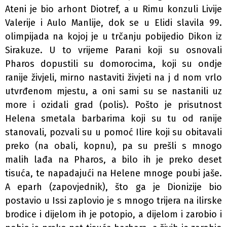
Ateni je bio arhont Diotref, a u Rimu konzuli Livije
Valerije i Aulo Manlije, dok se u Elidi slavila 99.
olimpijada na kojoj je u trčanju pobijedio Dikon iz
Sirakuze. U to vrijeme Parani koji su osnovali
Pharos dopustili su domorocima, koji su ondje
ranije živjeli, mirno nastaviti živjeti na j d­ nom vrlo
utvrđenom mjestu, a oni sami su se nastanili uz
more i ozidali grad (polis). Pošto je prisutnost
Helena smetala barbarima koji su tu od ranije
stanovali, pozvali su u pomoć Ilire koji su obitavali
preko (na obali, kopnu), pa su prešli s mnogo
malih lađa na Pharos, a bilo ih je preko deset
tisuća, te napadajući na Helene mnoge poubi­ jaše.
A eparh (zapovjednik), što ga je Dionizije bio
postavio u Issi zaplovio je s mnogo trijera na ilirske
brodice i dijelom ih je potopio, a dijelom i zarobio i