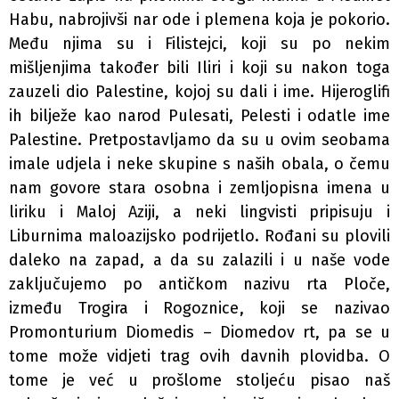
Habu, nabrojivši nar­ ode i plemena koja je pokorio.
Među njima su i Filistejci, koji su po nekim
mišljenjima također bili Iliri i koji su nakon toga
zauzeli dio Palestine, kojoj su dali i ime. Hijeroglifi
ih bilježe kao narod Pulesati, Pelesti i odatle ime
Palestine. Pretpostavljamo da su u ovim seobama
imale udjela i neke skupine s naših obala, o čemu
nam govore stara osobna i zemljopisna imena u
liriku i Maloj Aziji, a neki lingvisti pripisuju i
Liburnima maloazijsko podrijetlo. Rođani su plovili
daleko na zapad, a da su zalazili i u naše vode
zaključujemo po antičkom nazivu rta Ploče,
između Trogira i Rogoznice, koji se nazivao
Promonturium Diomedis – Diomedov rt, pa se u
tome može vidjeti trag ovih davnih plovidba. O
tome je već u pro­šlome stoljeću pisao naš