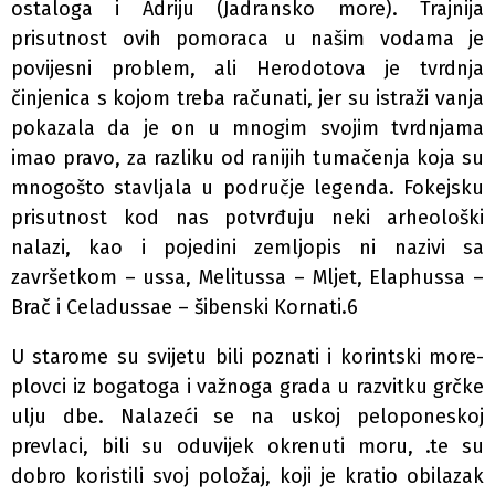
ostaloga i Adriju (Jadransko more). Trajnija
prisutnost ovih pomoraca u našim vodama je
povijesni problem, ali Herodotova je tvrdnja
činjenica s kojom treba računati, jer su istraži­ vanja
pokazala da je on u mnogim svojim tvrdnjama
imao pravo, za razliku od ranijih tumačenja koja su
mnogošto stavljala u područje legenda. Fokejsku
prisutnost kod nas potvrđuju neki arheološki
nalazi, kao i pojedini zemljopis­ ni nazivi sa
završetkom – ussa, Melitussa – Mljet, Elaphussa –
Brač i Celadussae – šibenski Kornati.6
U starome su svijetu bili poznati i korintski more­
plovci iz bogatoga i važnoga grada u razvitku grčke
ulju­ dbe. Nalazeći se na uskoj peloponeskoj
prevlaci, bili su oduvijek okrenuti moru, .te su
dobro koristili svoj položaj, koji je kratio obilazak