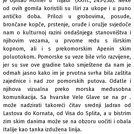
je opisao Homer u “Ilijadi” (XXIII., 245-258). Neke
od ovih gomila koristili su Iliri za ukope i u puno
antičko doba. Prilozi u grobovima, posude,
brončane kopče, prstenje, oruđe i oružje svjedoče
nam o kulturnoj razini ondašnjega stanovništva i
njihovim vezama, u prvome redu s ilirskim
kopnom, ali i s prekomorskim Apenin­ skim
poluotokom. Pomorske su veze bile vrlo razvijene,
jer su sve ove gradine tako smještene da nam je
odmah jasno kako im je prvotna svrha bila zaštita
zajednice i nad­ zor pomorskih putova. Odatle i
njihova vizualna preko­ morska međusobna
komunikacija. Sa hvarske Vele Glave se na pr .
može nadzirati takoreći čitav srednji Jadran od
Lastova do Kornata, od Visa do Splita, a u bistrim
zim­ skim danima može se na obzoru uočiti i obala
Italije kao tanka izdužena linija.