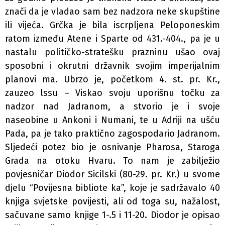
znači da je vladao sam bez nadzora neke skupštine
ili vijeća. Grčka je bila iscrpljena Peloponeskim
ratom između Atene i Sparte od 431.-404., pa je u
nastalu političko-stratešku prazninu ušao ovaj
sposobni i okrutni državnik svojim imperijalnim
planovi­ ma. Ubrzo je, početkom 4. st. pr. Kr.,
zauzeo lssu – Viskao svoju uporišnu točku za
nadzor nad Jadranom, a stvorio je i svoje
naseobine u Ankoni i Numani, te u Adriji na ušću
Pada, pa je tako praktično zagospodario Jadranom.
Sljedeći potez bio je osnivanje Pharosa, Staroga
Grada na otoku Hvaru. To nam je zabilježio
povjesničar Diodor Sicilski (80-29. pr. Kr.) u svome
djelu “Povijesna bibliote­ ka”, koje je sadržavalo 40
knjiga svjetske povijesti, ali od toga su, nažalost,
sačuvane samo knjige 1-.5 i 11-20. Diodor je opisao