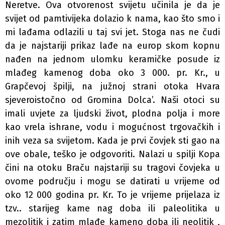
Neretve. Ova otvorenost svijetu učinila je da je
svijet od pamtivijeka dolazio k nama, kao što smo i
mi lađama odlazili u taj svi­ jet. Stoga nas ne čudi
da je najstariji prikaz lađe na europ­ skom kopnu
nađen na jednom ulomku keramičke posude iz
mlađeg kamenog doba oko 3 000. pr. Kr., u
Grapčevoj špilji, na južnoj strani otoka Hvara
sjeveroistočno od Gromina Dolca’. Naši otoci su
imali uvjete za ljudski život, plodna polja i more
kao vrela ishrane, vodu i mogućnost trgovačkih i
inih veza sa svijetom. Kada je prvi čovjek sti­ gao na
ove obale, teško je odgovoriti. Nalazi u spilji Kopa
čini na otoku Braču najstariji su tragovi čovjeka u
ovome području i mogu se datirati u vrijeme od
oko 12 000 godina pr. Kr. To je vrijeme prijelaza iz
tzv.. starijeg kame­ nag doba ili paleolitika u
mezolitik i zatim mlađe kameno doba ili neolitik ,