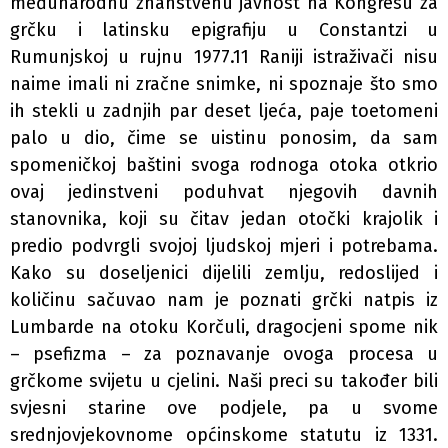
međunarodnu znanstvenu javnost na Kongresu za
grčku i latinsku epigrafiju u Constantzi u
Rumunjskoj u rujnu 1977.11 Raniji istraživači nisu
naime imali ni zračne snimke, ni spoznaje što smo
ih stekli u zadnjih par deset­ ljeća, paje toetomeni
palo u dio, čime se uistinu ponosim, da sam
spomeničkoj baštini svoga rodnoga otoka otkrio
ovaj jedinstveni poduhvat njegovih davnih
stanovnika, koji su čitav jedan otočki krajolik i
predio podvrgli svojoj ljudskoj mjeri i potrebama.
Kako su doseljenici dijelili zemlju, redoslijed i
količinu sačuvao nam je poznati grčki natpis iz
Lumbarde na otoku Korčuli, dragocjeni spome­ nik
– psefizma – za poznavanje ovoga procesa u
grčkome svijetu u cjelini. Naši preci su također bili
svjesni starine ove podjele, pa u svome
srednjovjekovnome općinskome statutu iz 1331.