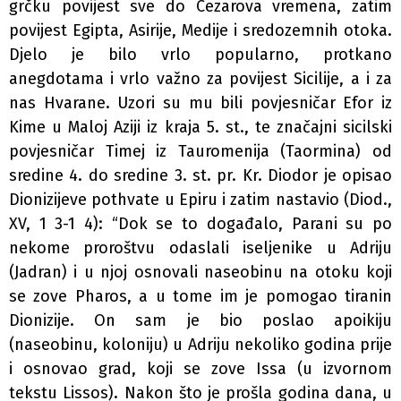
grčku povijest sve do Cezarova vremena, zatim
povijest Egipta, Asirije, Medije i sredozemnih otoka.
Djelo je bilo vrlo popularno, protkano
anegdotama i vrlo važno za povijest Sicilije, a i za
nas Hvarane. Uzori su mu bili povjesničar Efor iz
Kime u Maloj Aziji iz kraja 5. st., te značajni sicilski
povjesničar Timej iz Tauromenija (Taormina) od
sredine 4. do sredine 3. st. pr. Kr. Diodor je opisao
Dionizijeve pothvate u Epiru i zatim nastavio (Diod.,
XV, 1 3-1 4): “Dok se to događalo, Parani su po
nekome proroštvu odaslali iseljenike u Adriju
(Jadran) i u njoj osnovali naseobinu na otoku koji
se zove Pharos, a u tome im je pomogao tiranin
Dionizije. On sam je bio poslao apoikiju
(naseobinu, koloniju) u Adriju nekoliko godina prije
i osnovao grad, koji se zove Issa (u izvornom
tekstu Lissos). Nakon što je prošla godina dana, u