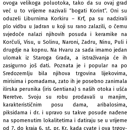
ovoga velikoga poluotoka, tako da su ovaj grad
već u to vrijeme nazivali “bogati Korint”. Oni su
oduzeli Liburnima Korkiru – Krf, pa su nadzirali
plo­ vidbu u Jadran u koji su rano zalazili, o čemu
svjedoče nalazi njihovih posuda i keramike na
Korčuli, Visu, u Solinu, Naroni, Zadru, Ninu, Puli i
drugdje na kopnu. Na Hvaru za sada imamo jedan
ulomak iz Staroga Grada, a istraživanja će ih
zasigurno još dati. Poznata je i popular­ na po
Sredozemlju bila njihova trgovina lijekovima,
mirisima i pomadama, zato ih je posebno zanimala
ilirska perunika (iris Gentiana) s naših otoka i ušća
Neretve. Svoju su robu prodavali u manjim,
karakterističnim posu­ dama, aribalosima,
piksidama i dr. i upravo su takve posude nađene
na spomenutim lokalitetima i datiraju se u vrijeme
od 7. do kraja 6. st. pr. Kr. kada cvate i ova trgov­