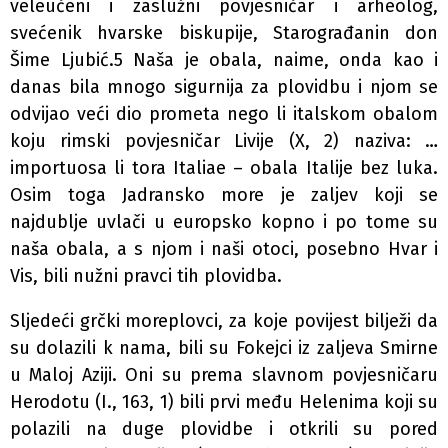
veleučeni i zaslužni povjesničar i arheolog,
svećenik hvarske biskupije, Starograđanin don
Šime Ljubić.5 Naša je obala, naime, onda kao i
danas bila mnogo sigurnija za plovidbu i njom se
odvijao veći dio prometa nego li italskom obalom
koju rimski povjesničar Livije (X, 2) naziva: …
importuosa li tora Italiae – obala Italije bez luka.
Osim toga Jadransko more je zaljev koji se
najdublje uvlači u europsko kopno i po tome su
naša obala, a s njom i naši otoci, posebno Hvar i
Vis, bili nužni pravci tih plovidba.
Sljedeći grčki moreplovci, za koje povijest bilježi da
su dolazili k nama, bili su Fokejci iz zaljeva Smirne
u Maloj Aziji. Oni su prema slavnom povjesničaru
Herodotu (I., 163, 1) bili prvi među Helenima koji su
polazili na duge plovidbe i otkrili su pored