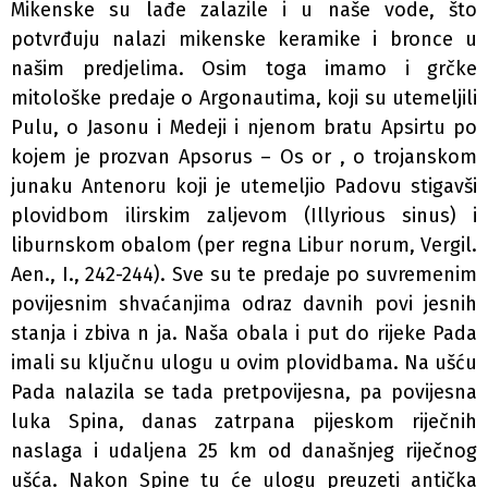
Mikenske su lađe zalazile i u naše vode, što
potvrđuju nalazi mikenske keramike i bronce u
našim predjelima. Osim toga imamo i grčke
mitološke predaje o Argonautima, koji su utemeljili
Pulu, o Jasonu i Medeji i njenom bratu Apsirtu po
kojem je prozvan Apsorus – Os or , o trojanskom
junaku Antenoru koji je utemeljio Padovu stigavši
plovidbom ilirskim zaljevom (Illyrious sinus) i
liburnskom obalom (per regna Libur­ norum, Vergil.
Aen., I., 242-244). Sve su te predaje po suvremenim
povijesnim shvaćanjima odraz davnih povi­ jesnih
stanja i zbiva n ja. Naša obala i put do rijeke Pada
imali su ključnu ulogu u ovim plovidbama. Na ušću
Pada nalazila se tada pretpovijesna, pa povijesna
luka Spina, danas zatrpana pijeskom riječnih
naslaga i udaljena 25 km od današnjeg riječnog
ušća. Nakon Spine tu će ulogu preuzeti antička