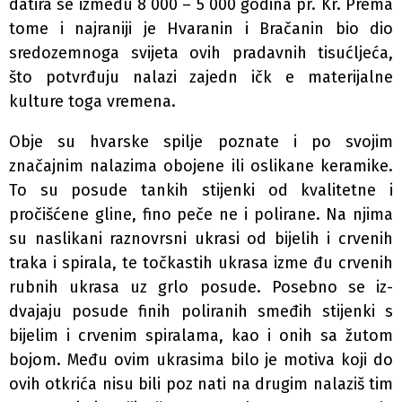
datira se između 8 000 – 5 000 godina pr. Kr. Prema
tome i najraniji je Hvaranin i Bračanin bio dio
sredozemnoga svijeta ovih pradavnih tisućljeća,
što potvrđuju nalazi zajedn ičk e materijalne
kulture toga vremena.
Obje su hvarske spilje poznate i po svojim
značajnim nalazima obojene ili oslikane keramike.
To su posude tankih stijenki od kvalitetne i
pročišćene gline, fino peče­ ne i polirane. Na njima
su naslikani raznovrsni ukrasi od bijelih i crvenih
traka i spirala, te točkastih ukrasa izme­ đu crvenih
rubnih ukrasa uz grlo posude. Posebno se iz­
dvajaju posude finih poliranih smeđih stijenki s
bijelim i crvenim spiralama, kao i onih sa žutom
bojom. Među ovim ukrasima bilo je motiva koji do
ovih otkrića nisu bili poz­ nati na drugim nalaziš tim