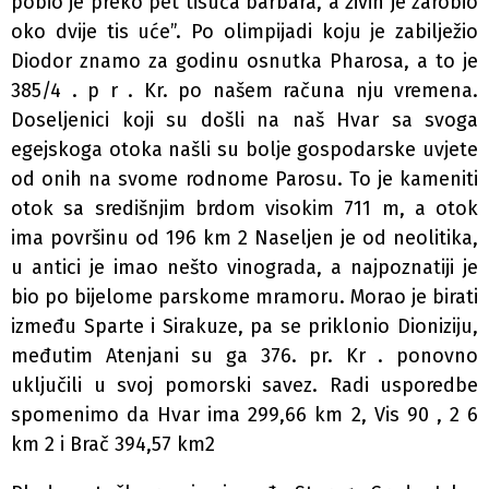
pobio je preko pet tisuća barbara, a živih je zarobio
oko dvije tis uće”. Po olimpijadi koju je zabilježio
Diodor znamo za godinu osnutka Pharosa, a to je
385/4 . p r . Kr. po našem računa­ nju vremena.
Doseljenici koji su došli na naš Hvar sa svoga
egejskoga otoka našli su bolje gospodarske uvjete
od onih na svome rodnome Parosu. To je kameniti
otok sa središnjim brdom visokim 711 m, a otok
ima površinu od 196 km 2 Naseljen je od neolitika,
u antici je imao nešto vinograda, a najpoznatiji je
bio po bijelome parskome mramoru. Morao je birati
između Sparte i Sirakuze, pa se priklonio Dioniziju,
međutim Atenjani su ga 376. pr. Kr . ponovno
uključili u svoj pomorski savez. Radi usporedbe
spomenimo da Hvar ima 299,66 km 2, Vis 90 , 2 6
km 2 i Brač 394,57 km2