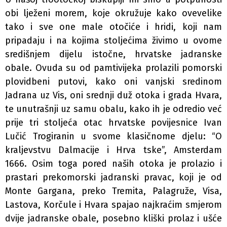
obi­ lježeni morem, koje okružuje kako ovevelike
tako i sve one male otočiće i hridi, koji nam
pripadaju i na kojima stoljećima živimo u ovome
središnjem dijelu istočne, hrvatske jadranske
obale. Ovuda su od pamtivijeka prolazili pomorski
plovidbeni putovi, kako oni vanjski sredinom
Jadrana uz Vis, oni srednji duž otoka i grada Hvara,
te unutrašnji uz samu obalu, kako ih je odredio već
prije tri stoljeća otac hrvatske povijesnice Ivan
Lučić Trogiranin u svome klasičnome djelu: “O
kraljevstvu Dalmacije i Hrva­ tske”, Amsterdam
1666. Osim toga pored naših otoka je prolazio i
prastari prekomorski jadranski pravac, koji je od
Monte Gargana, preko Tremita, Palagruže, Visa,
Lastova, Korčule i Hvara spajao najkraćim smjerom
dvije jadranske obale, posebno kliški prolaz i ušće