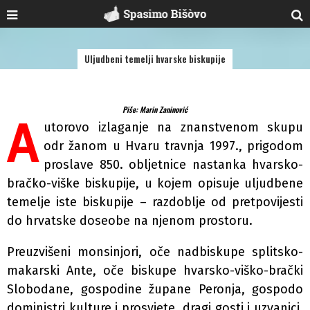
Uljudbeni temelji hvarske biskupije
Piše: Marin Zaninović
A
utorovo izlaganje na znanstvenom skupu
odr­ žanom u Hvaru travnja 1997., prigodom
proslave 850. obljetnice nastanka hvarsko-
bračko-viške biskupije, u kojem opisuje uljudbene
temelje iste biskupije – razdoblje od pretpovijesti
do hrvatske doseobe na njenom prostoru.
Preuzvišeni monsinjori, oče nadbiskupe splitsko-
ma­karski Ante, oče biskupe hvarsko-viško-brački
Slobodane, gospodine župane Peronja, gospodo
doministri kulture i prosvjete, dragi gosti i uzvanici,