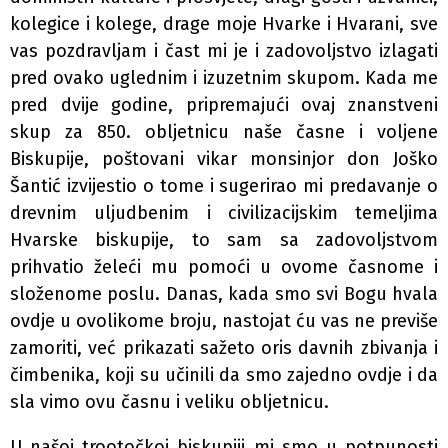
kolegice i kolege, drage moje Hvarke i Hvarani, sve
vas pozdravljam i čast mi je i zadovoljstvo izlagati
pred ovako uglednim i izuzetnim skupom. Kada me
pred dvije godine, pripremajući ovaj znanstveni
skup za 850. obljetnicu naše časne i voljene
Biskupije, poštovani vikar monsinjor don Joško
Šantić izvijestio o tome i sugerirao mi predavanje o
drevnim uljudbenim i civilizacijskim temeljima
Hvarske biskupije, to sam sa zadovoljstvom
prihvatio želeći mu pomoći u ovome časnome i
složenome poslu. Danas, kada smo svi Bogu hvala
ovdje u ovolikome broju, nastojat ću vas ne previše
zamoriti, već prikazati sažeto oris davnih zbivanja i
čimbenika, koji su učinili da smo zajedno ovdje i da
sla­ vimo ovu časnu i veliku obljetnicu.
U našoj trootočkoj biskupiji mi smo u potpunosti