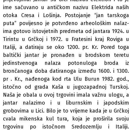
ime sačuvano u antičkom nazivu Elektrida naših
otoka Cresa i Lošinja. Postojanje “jan­ tarskoga
puta” povijesno je potvrđeno arheološkim nalaz­
ima gotovo istovjetnih predmeta od jantara 1924. u
Tirintu u Grčkoj i 1972. u Fratesini kraj Roviga u
Italiji, a datiraju se oko 1200. pr. Kr. Pored toga
baltički jantar je pronađen u brodskom teretu
jedinstvenoga nalaza potonuloga broda iz
brončanoga doba datiranoga između 1600. i 1300.
pr . Kr., nađenoga kod rta Ulu Burun 1982. god.,
istočno od grada Kaša u jugozapadnoj Turskoj.
Naša je obala u ovoj trgovini imala važnu ulogu, a
jantar nalazimo i u liburnskim i japodskim
grobovima u Lici. Bilo je to vrijeme kada je u Grčkoj
cvala mikenska kul­ tura, koja je proširila svoju
trgovinu po istočnom Sredozemlju i Italiji.