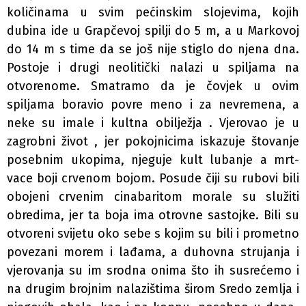
količinama u svim pećinskim slojevima, kojih
dubina ide u Grapčevoj spilji do 5 m, a u Markovoj
do 14 m s time da se još nije stiglo do njena dna.
Postoje i drugi neolitički nalazi u spiljama na
otvorenome. Smatramo da je čovjek u ovim
spiljama boravio povre­ meno i za nevremena, a
neke su imale i kultna obilježja . Vjerovao je u
zagrobni život , jer pokojnicima iskazuje štovanje
posebnim ukopima, njeguje kult lubanje a mrt­
vace boji crvenom bojom. Posude čiji su rubovi bili
obojeni crvenim cinabaritom morale su služiti
obredima, jer ta boja ima otrovne sastojke. Bili su
otvoreni svijetu oko sebe s kojim su bili i prometno
povezani morem i lađama, a duhovna strujanja i
vjerovanja su im srodna onima što ih susrećemo i
na drugim brojnim nalazištima širom Sredo­ zemlja i