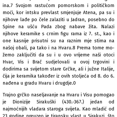
ina.7 Svojom rastućom pomorskom i političkom
moći, kor­ intsku prevlast smjenjuje Atena, pa su i
njihove lađe po­ čele zalaziti u Jadran, posebno do
Spine na ušću Pada zbog nabave žita. Nalazi
njihove keramike s crnim figu­ rama iz 7. st., kao i
one kasnije prisutni su na raznim mje­ stima na
našoj obali, pa tako i na Hvaru.8 Prema tome mo­
žemo zaključiti da su i u ovo vrijeme naši otoci
Hvar, Vis i Brač sudjelovali u ovoj trgovini i
dodirima sa svijetom stare Grčke, ali i južne Italije,
čija je keramika također iz ovih stoljeća od 8. do 6.
nađena u gradu Hvaru i drugdje.0
Trajno grčko naseljavanje na Hvaru i Visu pomogao
je Dionizije Sirakuški (430.-367.) jedan od
najmoćnijih vladara staroga svijeta. Kao mladić od
23 godine preuzeo je tiransku vlast u Sirakuzi, što