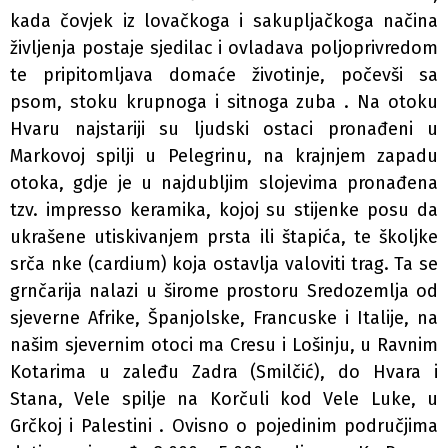
kada čovjek iz lovačkoga i sakupljačkoga načina
življenja postaje sjedilac i ovladava poljoprivredom
te pripitomljava domaće životinje, počevši sa
psom, stoku krupnoga i sitnoga zuba . Na otoku
Hvaru najstariji su ljudski ostaci pronađeni u
Markovoj spilji u Pelegrinu, na krajnjem zapadu
otoka, gdje je u najdubljim slojevima pronađena
tzv. impresso keramika, kojoj su stijenke posu­ da
ukrašene utiskivanjem prsta ili štapića, te školjke
srča­ nke (cardium) koja ostavlja valoviti trag. Ta se
grnčarija nalazi u širome prostoru Sredozemlja od
sjeverne Afrike, Španjolske, Francuske i Italije, na
našim sjevernim otoci­ ma Cresu i Lošinju, u Ravnim
Kotarima u zaleđu Zadra (Smilčić), do Hvara i
Stana, Vele spilje na Korčuli kod Vele Luke, u
Grčkoj i Palestini . Ovisno o pojedinim područjima