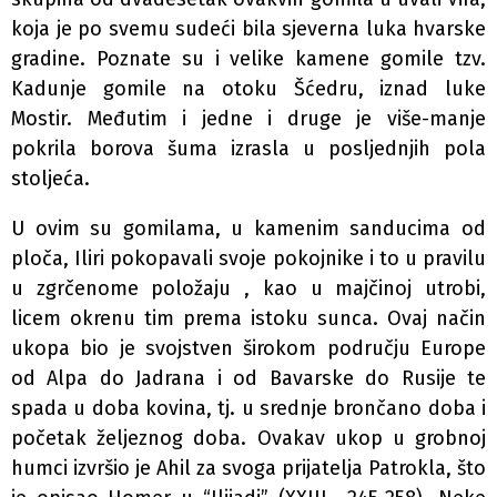
koja je po svemu sudeći bila sjeverna luka hvarske
gradine. Poznate su i velike kamene gomile tzv.
Kadunje gomile na otoku Šćedru, iznad luke
Mostir. Međutim i jedne i druge je više-manje
pokrila borova šuma izrasla u posljednjih pola
stoljeća.
U ovim su gomilama, u kamenim sanducima od
ploča, Iliri pokopavali svoje pokojnike i to u pravilu
u zgrčenome položaju , kao u majčinoj utrobi,
licem okrenu­ tim prema istoku sunca. Ovaj način
ukopa bio je svojstven širokom području Europe
od Alpa do Jadrana i od Bavarske do Rusije te
spada u doba kovina, tj. u srednje brončano doba i
početak željeznog doba. Ovakav ukop u grobnoj
humci izvršio je Ahil za svoga prijatelja Patrokla, što