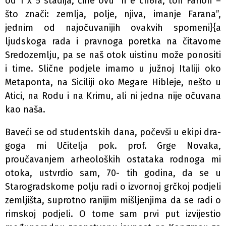
od 1 x 5 stadija, čine ovu “h e ch6ra, ton Farion –
što znači: zemlja, polje, njiva, imanje Farana”,
jednim od najočuvanijih ovakvih spomeni}{a
ljudskoga rada i pravnoga poretka na čitavome
Sredozemlju, pa se naš otok uistinu može ponositi
i time. Slične podjele imamo u južnoj Italiji oko
Metaponta, na Siciliji oko Megare Hibleje, nešto u
Atici, na Rodu i na Krimu, ali ni jedna nije očuvana
kao naša.
Baveći se od studentskih dana, počevši u ekipi dra­
goga mi Učitelja pok. prof. Grge Novaka,
proučavanjem arheoloških ostataka rodnoga mi
otoka, ustvrdio sam, 70- tih godina, da se u
Starogradskome polju radi o izvornoj grčkoj podjeli
zemljišta, suprotno ranijim mišljenjima da se radi o
rimskoj podjeli. O tome sam prvi put izvijestio