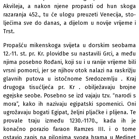
Akvileja, a nakon njene propasti od hun­ skoga
razaranja 452., tu će ulogu preuzeti Venecija, sto­
ljećima sve do danas, a dijelom u novije vrijeme i
Trst.
Propašću mikenskoga svijeta u dorskim seobama
12.-11. st. pr. Kr. plovidbe su nastavili Grci, a među
njima posebno Rođani, koji su i u ranije vrijeme bili
vrsni pomorci, jer se njihov otok nalazi na raskrižju
glavnih putova u istočnome Sredozemlju . Kraj
drugoga tisućljeća pr. Kr . obilježavaju brojne
egejske seobe. Posebno se izd­ vajaju tzv. “narodi s
mora”, kako ih nazivaju egipatski spomenici. Oni
ugrožavaju bogati Egipat, željni pljačke i plijena. Te
provale traju između 1230.-1170., kada ih je
konačno porazio faraon Ramzes III. i o tome
ostavio zapis na pilonima svoga hrama u Medinet