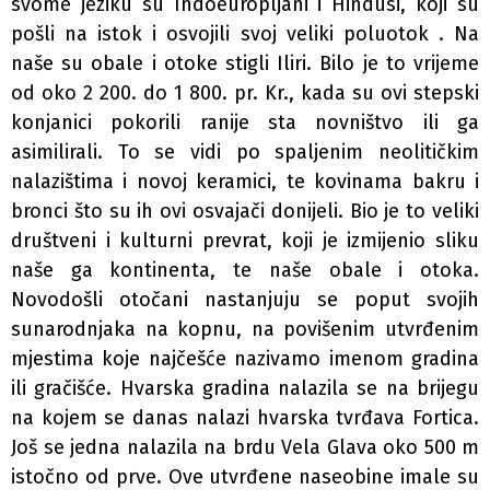
svome jeziku su Indoeuropljani i Hindusi, koji su
pošli na istok i osvojili svoj veliki poluotok . Na
naše su obale i otoke stigli Iliri. Bilo je to vrijeme
od oko 2 200. do 1 800. pr. Kr., kada su ovi stepski
konjanici pokorili ranije sta­ novništvo ili ga
asimilirali. To se vidi po spaljenim neoli­tičkim
nalazištima i novoj keramici, te kovinama bakru i
bronci što su ih ovi osvajači donijeli. Bio je to veliki
društveni i kulturni prevrat, koji je izmijenio sliku
naše­ ga kontinenta, te naše obale i otoka.
Novodošli otočani nastanjuju se poput svojih
sunarodnjaka na kopnu, na povišenim utvrđenim
mjestima koje najčešće nazivamo imenom gradina
ili gračišće. Hvarska gradina nalazila se na brijegu
na kojem se danas nalazi hvarska tvrđava Fortica.
Još se jedna nalazila na brdu Vela Glava oko 500 m
istočno od prve. Ove utvrđene naseobine imale su