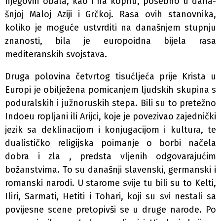
njegovih obala, kao i na kopnu, posebno u dana­
šnjoj Maloj Aziji i Grčkoj. Rasa ovih stanovnika,
koliko je moguće ustvrditi na današnjem stupnju
znanosti, bila je europoidna bijela rasa
mediteranskih svojstava.
Druga polovina četvrtog tisućljeća prije Krista u
Europi je obilježena pomicanjem ljudskih skupina s
poduralskih i južnoruskih stepa. Bili su to pretežno
Indoeu­ ropljani ili Arijci, koje je povezivao zajednički
jezik sa deklinacijom i konjugacijom i kultura, te
dualističko religijska poimanje o borbi načela
dobra i zla , predsta­ vljenih odgovarajućim
božanstvima. To su današnji slavenski, germanski i
romanski narodi. U starome svije­ tu bili su to Kelti,
Iliri, Sarmati, Hetiti i Tohari, koji su svi nestali sa
povijesne scene pretopivši se u druge narode. Po