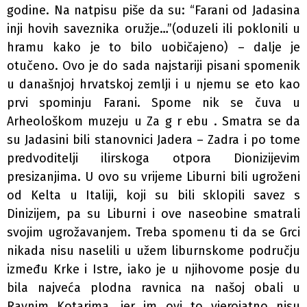
godine. Na natpisu piše da su: “Farani od Jadasina
inji­ hovih saveznika oružje…”(oduzeli ili poklonili u
hramu kako je to bilo uobičajeno) – dalje je
otučeno. Ovo je do sada najstariji pisani spomenik
u današnjoj hrvatskoj zemlji i u njemu se eto kao
prvi spominju Farani. Spome­ nik se čuva u
Arheološkom muzeju u Za g r ebu . Smatra se da
su Jadasini bili stanovnici Jadera – Zadra i po tome
predvoditelji ilirskoga otpora Dionizijevim
presizanjima. U ovo su vrijeme Liburni bili ugroženi
od Kelta u Italiji, koji su bili sklopili savez s
Dinizijem, pa su Liburni i ove naseobine smatrali
svojim ugrožavanjem. Treba spomenu­ ti da se Grci
nikada nisu naselili u užem liburnskome području
između Krke i Istre, iako je u njihovome posje­ du
bila najveća plodna ravnica na našoj obali u
Ravnim Kotarima, jer im ovi to vjerojatno nisu