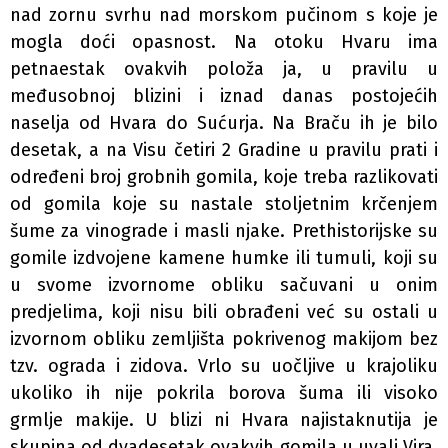
nad­ zornu svrhu nad morskom pučinom s koje je
mogla doći opasnost. Na otoku Hvaru ima
petnaestak ovakvih položa­ ja, u pravilu u
međusobnoj blizini i iznad danas postojećih
naselja od Hvara do Sućurja. Na Braču ih je bilo
desetak, a na Visu četiri 2 Gradine u pravilu prati i
određeni broj grobnih gomila, koje treba razlikovati
od gomila koje su nastale stoljetnim krčenjem
šume za vinograde i masli­ njake. Prethistorijske su
gomile izdvojene kamene humke ili tumuli, koji su
u svome izvornome obliku sačuvani u onim
predjelima, koji nisu bili obrađeni već su ostali u
izvornom obliku zemljišta pokrivenog makijom bez
tzv. ograda i zidova. Vrlo su uočljive u krajoliku
ukoliko ih nije pokrila borova šuma ili visoko
grmlje makije. U blizi­ ni Hvara najistaknutija je
skupina od dvadesetak ovakvih gomila u uvali Vira,