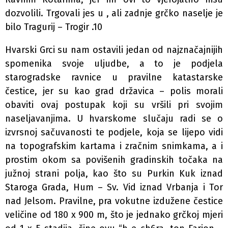
dozvolili. Trgovali jes u , ali zadnje grčko naselje je
bilo Tragurij – Trogir .10
Hvarski Grci su nam ostavili jedan od najznačajnijih
spomenika svoje uljudbe, a to je podjela
starogradske ravnice u pravilne katastarske
čestice, jer su kao grad državica – polis morali
obaviti ovaj postupak koji su vršili pri svojim
naseljavanjima. U hvarskome slučaju radi se o
izvrsnoj sačuvanosti te podjele, koja se lijepo vidi
na topografskim kartama i zračnim snimkama, a i
prostim okom sa povišenih gradinskih točaka na
južnoj strani polja, kao što su Purkin Kuk iznad
Staroga Grada, Hum – Sv. Vid iznad Vrbanja i Tor
nad Jelsom. Pravilne, pra­ vokutne izdužene čestice
veličine od 180 x 900 m, što je jednako grčkoj mjeri