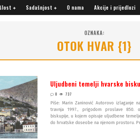
šlost
Sadašnjost
O nama
Akcije i prijedlozi
OZNAKA:
OTOK HVAR {1}
Uljudbeni temelji hvarske bisku
0
737
Piše: Marin Zaninović Autorovo izlaganje
travnja 1997., prigodom proslave 850. o
biskupije, u kojem opisuje uljudbene temelje
do hrvatske doseobe na njenom prostoru. Pr