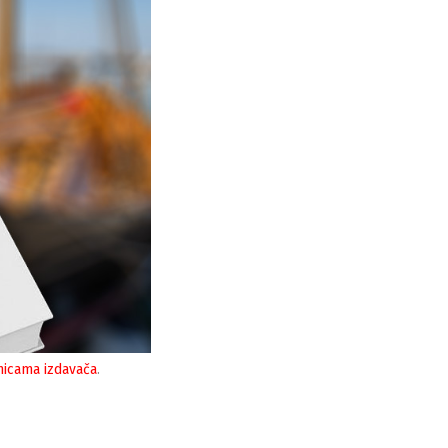
nicama izdavača
.