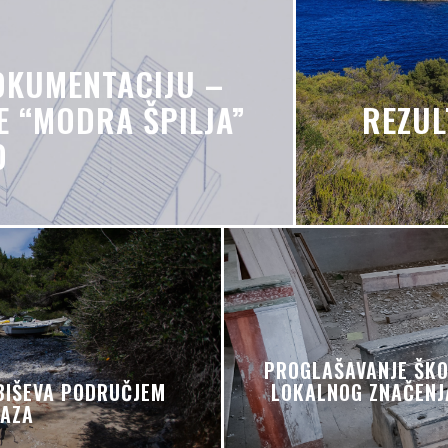
OKUMENTACIJU –
E “MODRA ŠPILJA”
REZUL
O
9
PROGLAŠAVANJE ŠKO
BIŠEVA PODRUČJEM
LOKALNOG ZNAČENJA
RAZA