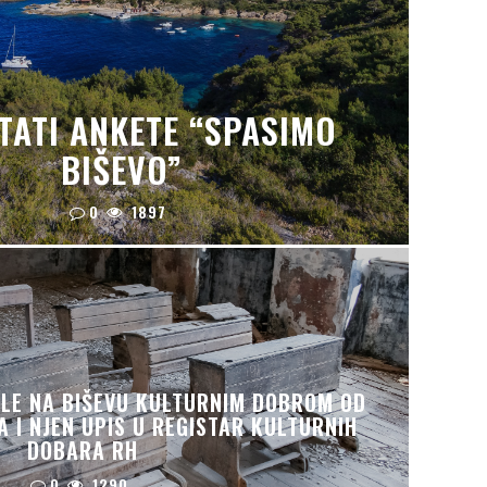
TATI ANKETE “SPASIMO
BIŠEVO”
0
1897
LE NA BIŠEVU KULTURNIM DOBROM OD
 I NJEN UPIS U REGISTAR KULTURNIH
DOBARA RH
0
1290