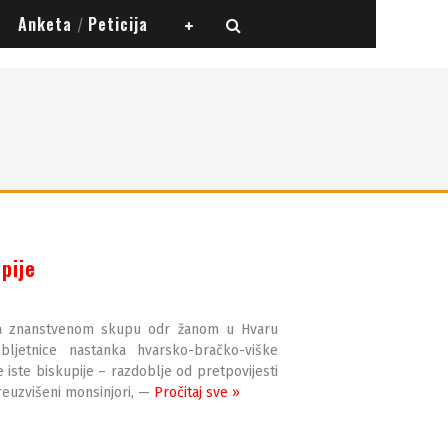
Anketa
Peticija
/
pije
 na znanstvenom skupu odr­ žanom u Hvaru
bljetnice nastanka hvarsko-bračko-viške
 iste biskupije – razdoblje od pretpovijesti
euzvišeni monsinjori, —
Pročitaj sve »