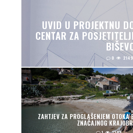
UVID U PROJEKTNU D
CENTAR ZA POSJETITELJ
BIŠEV
0
214
ZAHTJEV ZA PROGLAŠENJEM OTOKA 
ZNAČAJNOG KRAJOB
1
1308