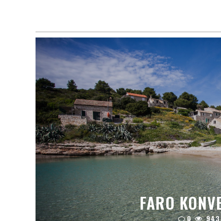
FARO KONVE
0
943