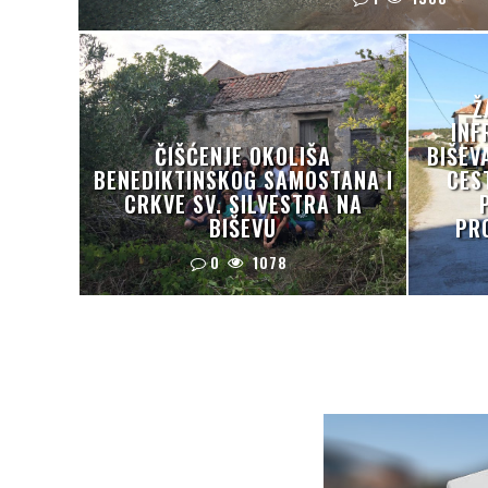
Ž
INF
ČIŠĆENJE OKOLIŠA
BIŠEV
BENEDIKTINSKOG SAMOSTANA I
CES
CRKVE SV. SILVESTRA NA
BIŠEVU
PR
0
1078