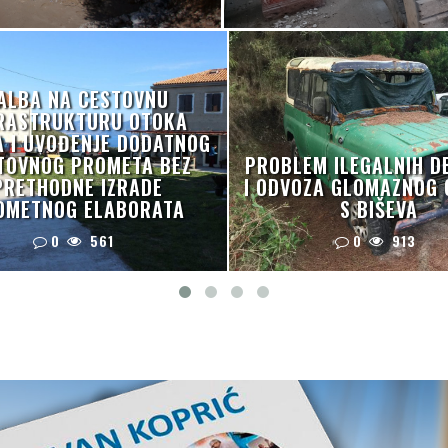
ALBA NA CESTOVNU
RASTRUKTURU OTOKA
A I UVOĐENJE DODATNOG
TOVNOG PROMETA BEZ
PROBLEM ILEGALNIH D
PRETHODNE IZRADE
I ODVOZA GLOMAZNOG
OMETNOG ELABORATA
S BIŠEVA
0
561
0
913