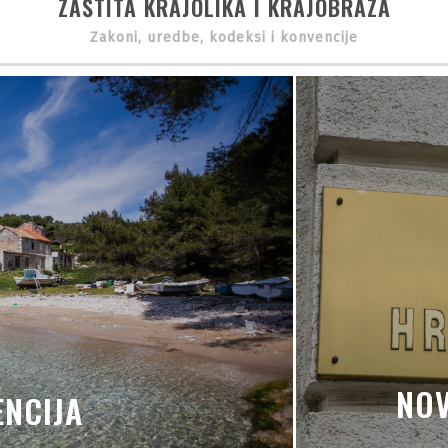
ZAŠTITA KRAJOLIKA I KRAJOBRAZA
Zakoni, uredbe, kodeksi i konvencije
NOV
NCIJA