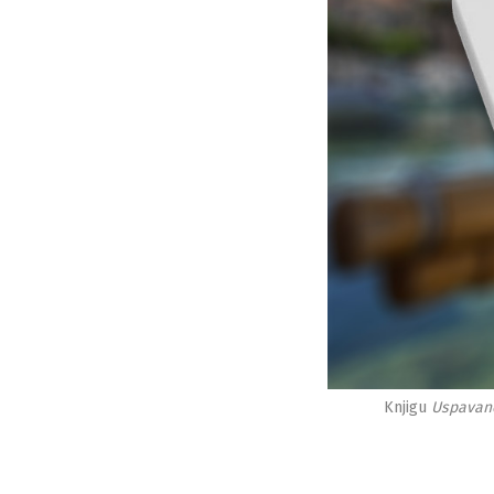
Knjigu
Uspavano