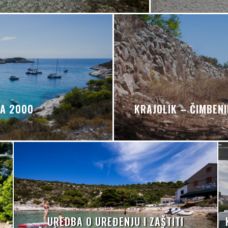
A 2000
KRAJOLIK – ČIMBEN
UREDBA O UREĐENJU I ZAŠTITI