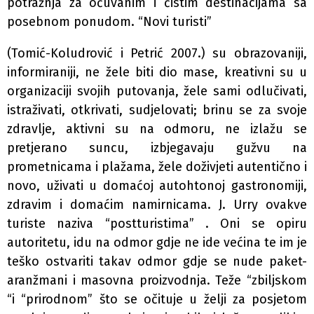
potražnja za očuvanim i čistim destinacijama sa
posebnom ponudom. “Novi turisti”
(Tomić-Koludrović i Petrić 2007.) su obrazovaniji,
informiraniji, ne žele biti dio mase, kreativni su u
organizaciji svojih putovanja, žele sami odlučivati,
istraživati, otkrivati, sudjelovati; brinu se za svoje
zdravlje, aktivni su na odmoru, ne izlažu se
pretjerano suncu, izbjegavaju gužvu na
prometnicama i plažama, žele doživjeti autentično i
novo, uživati u domaćoj autohtonoj gastronomiji,
zdravim i domaćim namirnicama. J. Urry ovakve
turiste naziva “postturistima” . Oni se opiru
autoritetu, idu na odmor gdje ne ide većina te im je
teško ostvariti takav odmor gdje se nude paket-
aranžmani i masovna proizvodnja. Teže “zbiljskom
“i “prirodnom” što se očituje u želji za posjetom