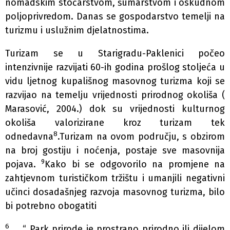
nomadskim stočarstvom, šumarstvom i oskudnom
poljoprivredom. Danas se gospodarstvo temelji na
turizmu i uslužnim djelatnostima.
Turizam se u Starigradu-Paklenici počeo
intenzivnije razvijati 60-ih godina prošlog stoljeća u
vidu ljetnog kupališnog masovnog turizma koji se
razvijao na temelju vrijednosti prirodnog okoliša (
Marasović, 2004.) dok su vrijednosti kulturnog
okoliša valorizirane kroz turizam tek
8
odnedavna
.Turizam na ovom području, s obzirom
na broj gostiju i noćenja, postaje sve masovnija
9
pojava.
Kako bi se odgovorilo na promjene na
zahtjevnom turističkom tržištu i umanjili negativni
učinci dosadašnjeg razvoja masovnog turizma, bilo
bi potrebno obogatiti
6
“ Park prirode je prostrano prirodno ili dijelom