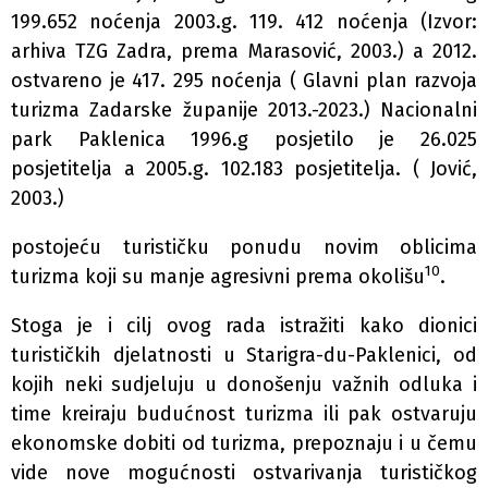
199.652 noćenja 2003.g. 119. 412 noćenja (Izvor:
arhiva TZG Zadra, prema Marasović, 2003.) a 2012.
ostvareno je 417. 295 noćenja ( Glavni plan razvoja
turizma Zadarske županije 2013.-2023.) Nacionalni
park Paklenica 1996.g posjetilo je 26.025
posjetitelja a 2005.g. 102.183 posjetitelja. ( Jović,
2003.)
postojeću turističku ponudu novim oblicima
10
turizma koji su manje agresivni prema okolišu
.
Stoga je i cilj ovog rada istražiti kako dionici
turističkih djelatnosti u Starigra-du-Paklenici, od
kojih neki sudjeluju u donošenju važnih odluka i
time kreiraju budućnost turizma ili pak ostvaruju
ekonomske dobiti od turizma, prepoznaju i u čemu
vide nove mogućnosti ostvarivanja turističkog