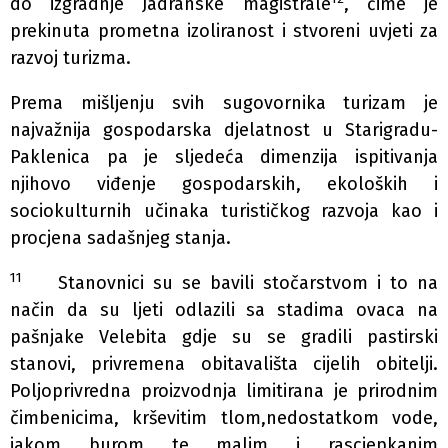
do izgradnje Jadranske magistrale
, čime je
prekinuta prometna izoliranost i stvoreni uvjeti za
razvoj turizma.
Prema mišljenju svih sugovornika turizam je
najvažnija gospodarska djelatnost u Starigradu-
Paklenica pa je sljedeća dimenzija ispitivanja
njihovo viđenje gospodarskih, ekoloških i
sociokulturnih učinaka turističkog razvoja kao i
procjena sadašnjeg stanja.
11
Stanovnici su se bavili stočarstvom i to na
način da su ljeti odlazili sa stadima ovaca na
pašnjake Velebita gdje su se gradili pastirski
stanovi, privremena obitavališta cijelih obitelji.
Poljoprivredna proizvodnja limitirana je prirodnim
čimbenicima, krševitim tlom,nedostatkom vode,
jakom burom te malim i rascjepkanim