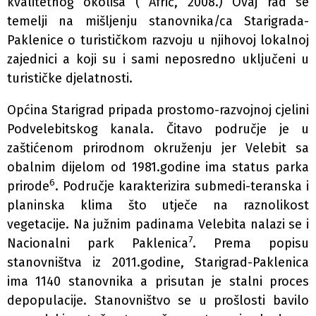
kvalitetnog okoliša ( Afrić, 2008.) Ovaj rad se
temelji na mišljenju stanovnika/ca Starigrada-
Paklenice o turističkom razvoju u njihovoj lokalnoj
zajednici a koji su i sami neposredno uključeni u
turističke djelatnosti.
Općina Starigrad pripada prostomo-razvojnoj cjelini
Podvelebitskog kanala. Čitavo područje je u
zaštićenom prirodnom okruženju jer Velebit sa
obalnim dijelom od 1981.godine ima status parka
6
prirode
. Područje karakterizira submedi-teranska i
planinska klima što utječe na raznolikost
vegetacije. Na južnim padinama Velebita nalazi se i
7
Nacionalni park Paklenica
. Prema popisu
stanovništva iz 2011.godine, Starigrad-Paklenica
ima 1140 stanovnika a prisutan je stalni proces
depopulacije. Stanovništvo se u prošlosti bavilo