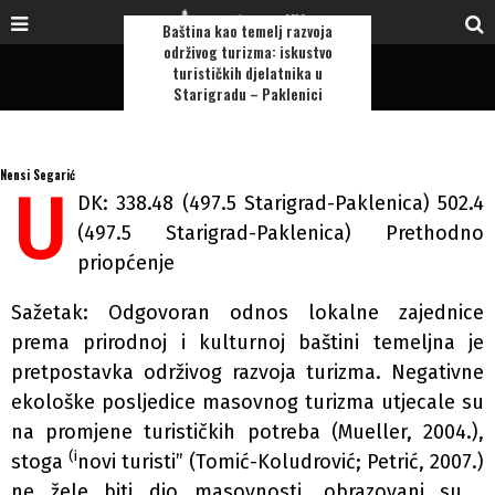
Baština kao temelj razvoja
održivog turizma: iskustvo
turističkih djelatnika u
Starigradu – Paklenici
Nensi Segarić
U
DK: 338.48 (497.5 Starigrad-Paklenica) 502.4
(497.5 Starigrad-Paklenica) Prethodno
priopćenje
Sažetak: Odgovoran odnos lokalne zajednice
prema prirodnoj i kulturnoj baštini temeljna je
pretpostavka održivog razvoja turizma. Negativne
ekološke posljedice masovnog turizma utjecale su
na promjene turističkih potreba (Mueller, 2004.),
(i
stoga
novi turisti” (Tomić-Koludrović; Petrić, 2007.)
ne žele biti dio masovnosti, obrazovani su ,