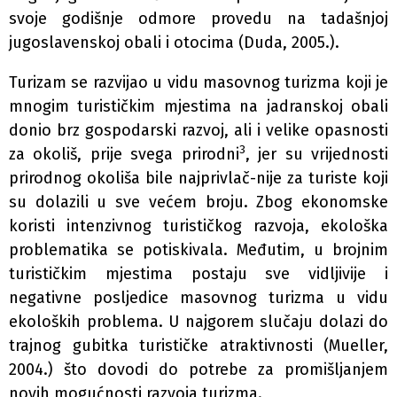
svoje godišnje odmore provedu na tadašnjoj
jugoslavenskoj obali i otocima (Duda, 2005.).
Turizam se razvijao u vidu masovnog turizma koji je
mnogim turističkim mjestima na jadranskoj obali
donio brz gospodarski razvoj, ali i velike opasnosti
3
za okoliš, prije svega prirodni
, jer su vrijednosti
prirodnog okoliša bile najprivlač-nije za turiste koji
su dolazili u sve većem broju. Zbog ekonomske
koristi intenzivnog turističkog razvoja, ekološka
problematika se potiskivala. Međutim, u brojnim
turističkim mjestima postaju sve vidljivije i
negativne posljedice masovnog turizma u vidu
ekoloških problema. U najgorem slučaju dolazi do
trajnog gubitka turističke atraktivnosti (Mueller,
2004.) što dovodi do potrebe za promišljanjem
novih mogućnosti razvoja turizma.