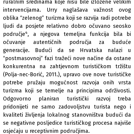
ruralnim sredinama koje nisu bile izložene velikim
intervencijama. Urry naglašava važnost ovog
oblika “zelenog” turizma koji se razvija radi potrebe
ljudi da posjete relativno dobro očuvano seosko
4
područje
, a njegova temeljna funkcija bila bi
očuvanje autentičnih područja za buduće
generacije. Budući da se Hrvatska nalazi u
“postmasovnoj” fazi tražeći nove načine da ostane
konkurentna na zahtjevnom turističkom tržištu
(Polja-nec-Borić, 2011.), upravo ove nove turističke
potrebe pružaju mogućnost razvoja onih vrsta
turizma koji se temelje na principima održivosti.
Odgovorno planiran turistički razvoj treba
pridonijeti ne samo zadovoljstvu turista nego i
kvaliteti življenja lokalnog stanovništva budući da
se negativne posljedice turističkog procesa najviše
osjećaju u receptivnim područjima.