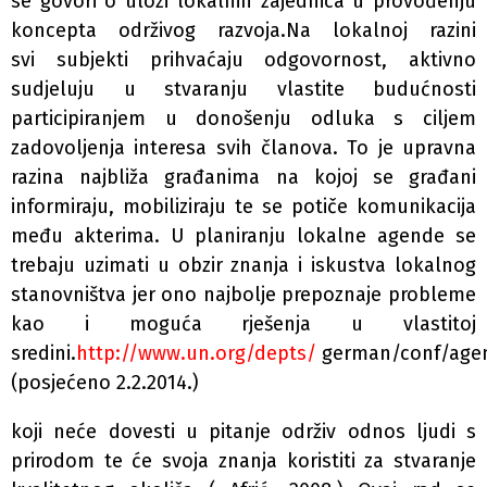
se govori o ulozi lokalnih zajednica u provođenju
koncepta održivog razvoja.Na lokalnoj razini
svi subjekti prihvaćaju odgovornost, aktivno
sudjeluju u stvaranju vlastite budućnosti
participiranjem u donošenju odluka s ciljem
zadovoljenja interesa svih članova. To je upravna
razina najbliža građanima na kojoj se građani
informiraju, mobiliziraju te se potiče komunikacija
među akterima. U planiranju lokalne agende se
trebaju uzimati u obzir znanja i iskustva lokalnog
stanovništva jer ono najbolje prepoznaje probleme
kao i moguća rješenja u vlastitoj
sredini.
http://www.un.org/depts/
german/conf/agen
(posjećeno 2.2.2014.)
koji neće dovesti u pitanje održiv odnos ljudi s
prirodom te će svoja znanja koristiti za stvaranje