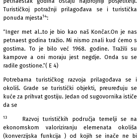
petnaestak godina ostaju najbrojniji posjetitelji.
Turističkoj potražnji prilagođava se i turistička
14
ponuda mjesta
:
“Inger met al..to je bio kao naš Končar.On je nas
petnaest godina tražio. Mi nismo znali kud ćemo s
gostima. To je bilo već 1968. godine. Tražili su
kampove a oni moraju jest negdje. Onda su se
radile gostione.”( E 4)
Potrebama turističkog razvoja prilagođava se i
okoliš. Grade se turistički objekti, preuređuju se
kuće za prihvat gostiju. Jedan od sugovornika ističe
da se
13
Razvoj turističkih područja temelji se na
ekonomskom valoriziranju elemenata okoliša
(konverzijska funkcija ) od kojih se inače ne bi