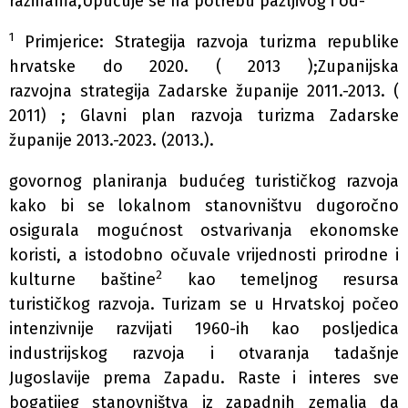
razinama,Upućuje se na potrebu pažljivog i od-
1
Primjerice: Strategija razvoja turizma republike
hrvatske do 2020. ( 2013 );Zupanijska
razvojna strategija Zadarske županije 2011.-2013. (
2011) ; Glavni plan razvoja turizma Zadarske
županije 2013.-2023. (2013.).
govornog planiranja budućeg turističkog razvoja
kako bi se lokalnom stanovništvu dugoročno
osigurala mogućnost ostvarivanja ekonomske
koristi, a istodobno očuvale vrijednosti prirodne i
2
kulturne baštine
kao temeljnog resursa
turističkog razvoja. Turizam se u Hrvatskoj počeo
intenzivnije razvijati 1960-ih kao posljedica
industrijskog razvoja i otvaranja tadašnje
Jugoslavije prema Zapadu. Raste i interes sve
bogatijeg stanovništva iz zapadnih zemalja da