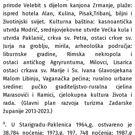
prirode Velebit s dijelom kanjona Zrmanje, plaže:
ispred hotela Alan, Kulina, Pisak,Tribanj, biljni i
životinjski svijet. Kulturna baština: kasnoantička
utvrda Modrič, srednjovjekovne utvrde Većka kula i
utvrda Paklanić, crkva sv. Petra, ostaci crkve sv.
Jurja na groblju, mirila, arheološka područja:
liburnske gradine, Rimska nekropola i
ostaci antičkog Agryruntuma, Milovci, Lisarica
ostaci crkava sv. Marije i Sv. Ivana Glavosjekana
Malom Libinju, Vaganačka pećina; ruralno urbane
sredine: pučko graditeljstvo-ruralna cjelina
Marasovići i Ramici, cjelokupna kultura života i
rada. (Glavni plan razvoja turizma Zadarske
županije 2013-2023.)
9
. U Starigradu-Paklenica 1964,g. ostvareno je
38.784 noćenja; 1973.g. 197. 748 noćenja; 1987.g