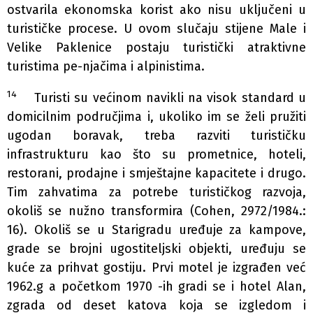
ostvarila ekonomska korist ako nisu uključeni u
turističke procese. U ovom slučaju stijene Male i
Velike Paklenice postaju turistički atraktivne
turistima pe-njačima i alpinistima.
14
Turisti su većinom navikli na visok standard u
domicilnim područjima i, ukoliko im se želi pružiti
ugodan boravak, treba razviti turističku
infrastrukturu kao što su prometnice, hoteli,
restorani, prodajne i smještajne kapacitete i drugo.
Tim zahvatima za potrebe turističkog razvoja,
okoliš se nužno transformira (Cohen, 2972/1984.:
16). Okoliš se u Starigradu uređuje za kampove,
grade se brojni ugostiteljski objekti, uređuju se
kuće za prihvat gostiju. Prvi motel je izgrađen već
1962.g a početkom 1970 -ih gradi se i hotel Alan,
zgrada od deset katova koja se izgledom i