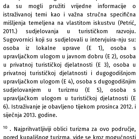
da su mogli pružiti vrijedne informacije o
istraživanoj temi kao i važna stručna specifična
mišljenja temeljena na vlastitom iskustvu (Petrić,
2011.) sudjelovanja u turističkom razvoju.
Sugovornici koji su sudjelovali u intervjuira-nju su:
osoba iz lokalne uprave (E 1), osoba s
upravljačkom ulogom u javnom dobru (E 2), osoba
u privatnoj turističkoj djelatnosti (E 3), osoba u
privatnoj turističkoj djelatnosti i dugogodišnjom
upravljačkom ulogom (E 4), osoba s dugogodišnjim
sudjelovanjem u turizmu (E 5), osoba s
upravljačkom ulogom u turističkoj djelatnosti (E
6). Istraživanje je obavljeno tijekom prosinca 2012. i
siječnja 2013. godine.
10
. Najprihvatljiviji oblici turizma za ovo područje,
pored kupališnog turizma, vide se kroz mogućnosti