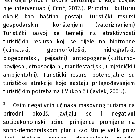
reći daje prirodni okoliš okruženje u koje čovjek
nije intervenirao ( Cifrić, 2012.). Prirodni i kulturni
okoliš kao baština postaju turistički resursi
gospodarskim korištenjem (valoriziranjem)
Turistički razvoj se temelji na atraktivnosti
turističkih resursa koji se dijele na biotropne
(klimatski, geomorfološki, hidrografski,
biogeografski, i pejsažni) i antropogene (kulturno-
povijesni, etnosocijalni, manifestacijski, umjetnički i
ambijentalni). Turistički resursi potencijalne su
turističke atrakcije koje nastaju prilagođavanjem
turističkim potrebama ( Vukonić i Čavlek, 2001.).
3
Osim negativnih učinaka masovnog turizma na
prirodni okoliš, javljaju se i negativni
socioekonomski učinci primjerice promjene na
socio-demografskom planu kao što je velik priliv