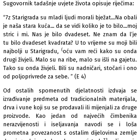
Sugovornik tadašnje uvjete života opisuje riječima:
“7z Starigrada su mladi ljudi morali bježat…Na obali
je naša stara kuća… da se vidi koliko je to bilo…moj
stric i mi. Nas je bilo dvadeset. Ne znam da l’je
tu bilo dvadeset kvadrata? U to vrijeme su moji bili
(
najbolji u Starigradu,
oću vam reći kako su onda
drugi živjeli. Malo su na ribe, malo su išli na gajetu.
Tako su onda živjeli. Bili su nadničari, stočari i ono
od poljoprivrede za sebe. ” (E 4)
Od ostalih spomenutih djelatnosti izdvaja se
izrađivanje predmeta od tradicionalnih materijala,
drva i vune koji su se prodavali ili mijenjali za druge
proizvode. Kao jedan od najvećih čimbenika
nerazvijenosti i iseljavanja navodi se i loša
prometna povezanost s ostalim dijelovima zemlje
12