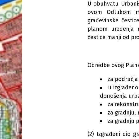
U obuhvatu Urbanis
ovom Odlukom mo
građevinske čestic
planom uređenja mo
čestice manji od pr
Odredbe ovog Plana
za područja 
u izgrađeno
donošenja urba
za rekonstru
za gradnju, 
za gradnju 
(2) Izgrađeni dio g