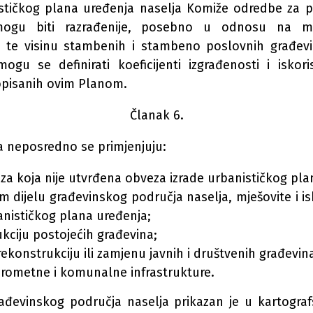
tičkog plana uređenja naselja Komiže odredbe za 
gu biti razrađenije, posebno u odnosu na mak
e te visinu stambenih i stambeno poslovnih građevin
gu se definirati koeficijenti izgrađenosti i iskoris
opisanih ovim Planom.
Članak 6.
 neposredno se primjenjuju:
za koja nije utvrđena obveza izrade urbanističkog pla
m dijelu građevinskog područja naselja, mješovite i i
nističkog plana uređenja;
kciju postojećih građevina;
rekonstrukciju ili zamjenu javnih i društvenih građevin
prometne i komunalne infrastrukture.
rađevinskog područja naselja prikazan je u kartogra