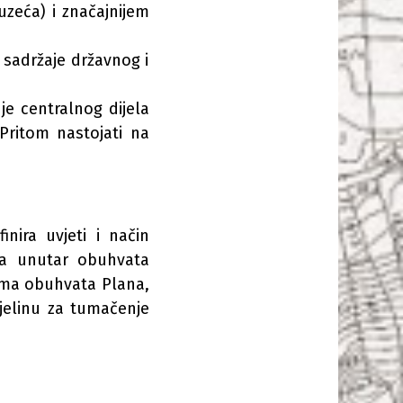
zeća) i značajnijem
i sadržaje državnog i
je centralnog dijela
Pritom nastojati na
nira uvjeti i način
čja unutar obuhvata
cama obuhvata Plana,
cjelinu za tumačenje