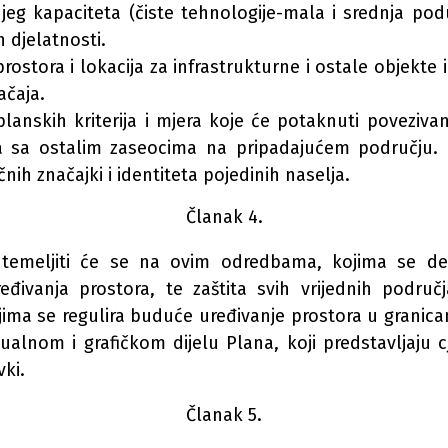
g kapaciteta (čiste tehnologije-mala i srednja podu
h djelatnosti.
rostora i lokacija za infrastrukturne i ostale objekte 
ačaja.
planskih kriterija i mjera koje će potaknuti povezivan
a sa ostalim zaseocima na pripadajućem području. 
čnih značajki i identiteta pojedinih naselja.
Članak 4.
temeljiti će se na ovim odredbama, kojima se defi
uređivanja prostora, te zaštita svih vrijednih podru
kojima se regulira buduće uređivanje prostora u grani
ualnom i grafičkom dijelu Plana, koji predstavljaju 
vki.
Članak 5.