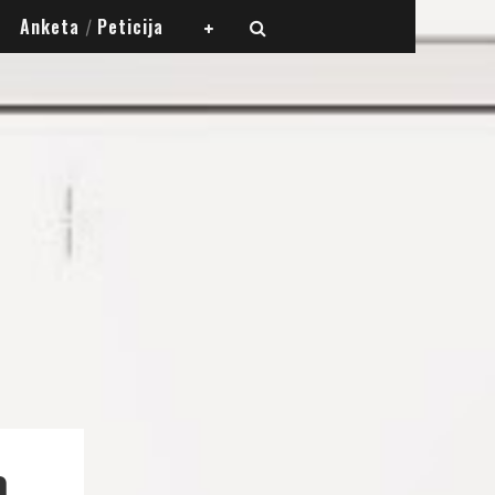
Anketa
Peticija
/
a