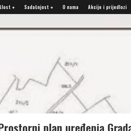
šlost
Sadašnjost
O nama
Akcije i prijedlozi
Prostorni plan uređenja Grad