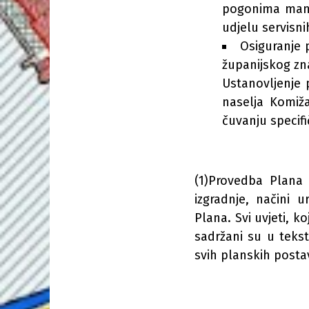
pogonima manje
udjelu servisni
Osiguranje p
županijskog zn
Ustanovljenje 
naselja Komiž
čuvanju specifi
(1)Provedba Plana 
izgradnje, načini 
Plana. Svi uvjeti, 
sadržani su u tekst
svih planskih posta