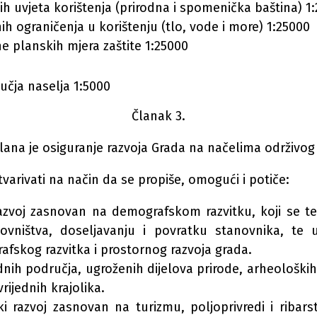
ih uvjeta korištenja (prirodna i spomenička baština) 1
h ograničenja u korištenju (tlo, vode i more) 1:25000
ne planskih mjera zaštite 1:25000
učja naselja 1:5000
Članak 3.
j Plana je osiguranje razvoja Grada na načelima održivog
stvarivati na način da se propiše, omogući i potiče:
razvoj zasnovan na demografskom razvitku, koji se t
novništva, doseljavanju i povratku stanovnika, te 
fskog razvitka i prostornog razvoja grada.
ednih područja, ugroženih dijelova prirode, arheološki
vrijednih krajolika.
i razvoj zasnovan na turizmu, poljoprivredi i ribars