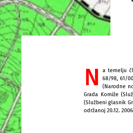
N
a temelju č
68/98, 61/00
(Narodne no
Grada Komiže (Služ
(Službeni glasnik Gr
održanoj 20.12. 2006.