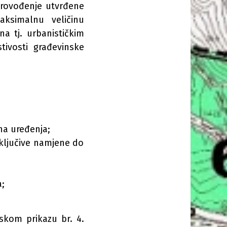
provođenje utvrđene
simalnu veličinu
a tj. urbanističkim
tivosti građevinske
na uređenja;
sključive namjene do
a;
fskom prikazu br. 4.