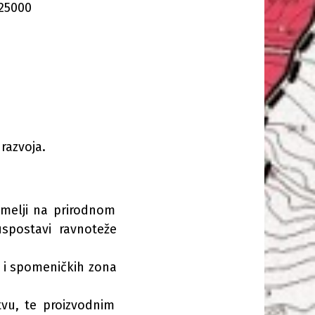
:25000
 razvoja.
emelji na prirodnom
uspostavi ravnoteže
h i spomeničkih zona
tvu, te proizvodnim