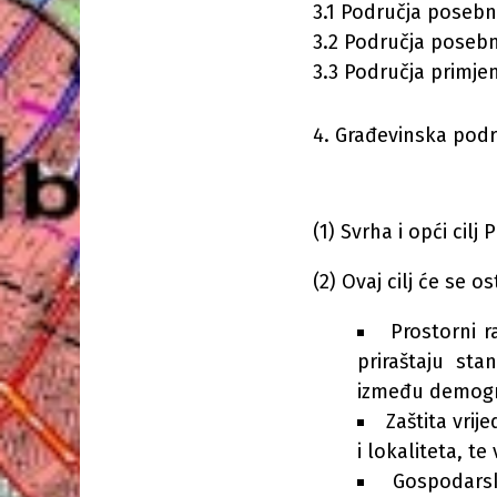
3.1 Područja posebn
3.2 Područja posebni
3.3 Područja primje
Građevinska podr
(1) Svrha i opći cil
(2) Ovaj cilj će se o
Prostorni 
priraštaju sta
između demogra
Zaštita vrij
i lokaliteta, te 
Gospodarsk