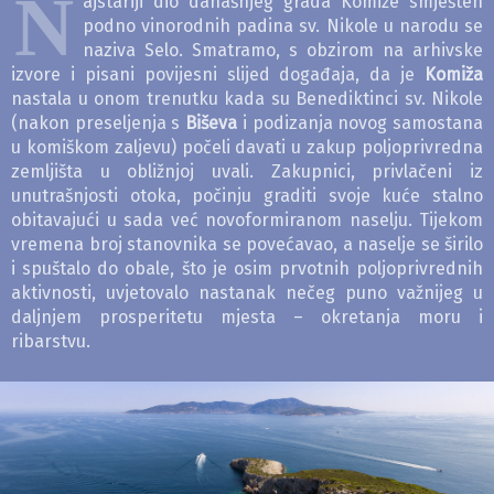
N
ajstariji dio današnjeg grada Komiže smješten
podno vinorodnih padina sv. Nikole u narodu se
naziva Selo. Smatramo, s obzirom na arhivske
izvore i pisani povijesni slijed događaja, da je
Komiža
nastala u onom trenutku kada su Benediktinci sv. Nikole
(nakon preseljenja s
Biševa
i podizanja novog samostana
u komiškom zaljevu) počeli davati u zakup poljoprivredna
zemljišta u obližnjoj uvali. Zakupnici, privlačeni iz
unutrašnjosti otoka, počinju graditi svoje kuće stalno
obitavajući u sada već novoformiranom naselju. Tijekom
vremena broj stanovnika se povećavao, a naselje se širilo
i spuštalo do obale, što je osim prvotnih poljoprivrednih
aktivnosti, uvjetovalo nastanak nečeg puno važnijeg u
daljnjem prosperitetu mjesta – okretanja moru i
ribarstvu.