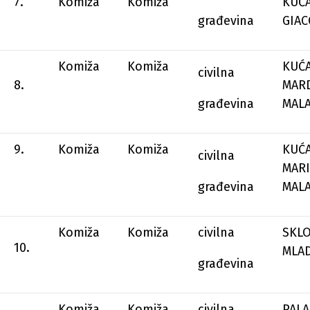
7.
Komiža
Komiža
KUĆ
građevina
GIAC
Komiža
Komiža
KUĆ
civilna
8.
MARD
građevina
MAL
9.
Komiža
Komiža
KUĆ
civilna
MARI
građevina
MAL
Komiža
Komiža
civilna
SKL
10.
MLA
građevina
Komiža
Komiža
civilna
PALA