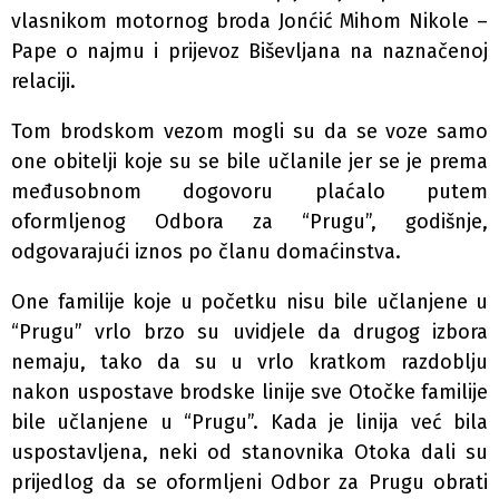
vlasnikom motornog broda Jonćić Mihom Nikole –
Pape o najmu i prijevoz Biševljana na naznačenoj
relaciji.
Tom brodskom vezom mogli su da se voze samo
one obitelji koje su se bile učlanile jer se je prema
međusobnom dogovoru plaćalo putem
oformljenog Odbora za “Prugu”, godišnje,
odgovarajući iznos po članu domaćinstva.
One familije koje u početku nisu bile učlanjene u
“Prugu” vrlo brzo su uvidjele da drugog izbora
nemaju, tako da su u vrlo kratkom razdoblju
nakon uspostave brodske linije sve Otočke familije
bile učlanjene u “Prugu”. Kada je linija već bila
uspostavljena, neki od stanovnika Otoka dali su
prijedlog da se oformljeni Odbor za Prugu obrati