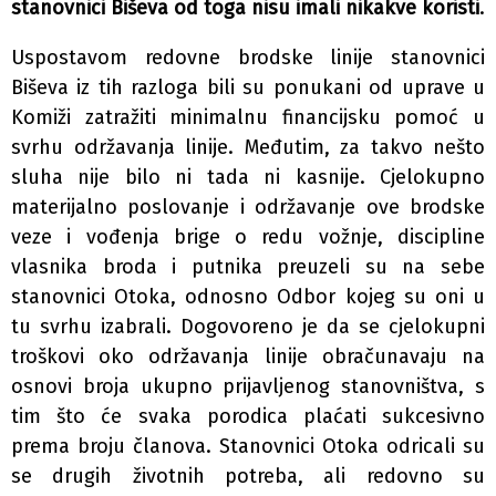
stanovnici Biševa od toga nisu imali nikakve koristi
.
Uspostavom redovne brodske linije stanovnici
Biševa iz tih razloga bili su ponukani od uprave u
Komiži zatražiti minimalnu financijsku pomoć u
svrhu održavanja linije. Međutim, za takvo nešto
sluha nije bilo ni tada ni kasnije. Cjelokupno
materijalno poslovanje i održavanje ove brodske
veze i vođenja brige o redu vožnje, discipline
vlasnika broda i putnika preuzeli su na sebe
stanovnici Otoka, odnosno Odbor kojeg su oni u
tu svrhu izabrali. Dogovoreno je da se cjelokupni
troškovi oko održavanja linije obračunavaju na
osnovi broja ukupno prijavljenog stanovništva, s
tim što će svaka porodica plaćati sukcesivno
prema broju članova. Stanovnici Otoka odricali su
se drugih životnih potreba, ali redovno su