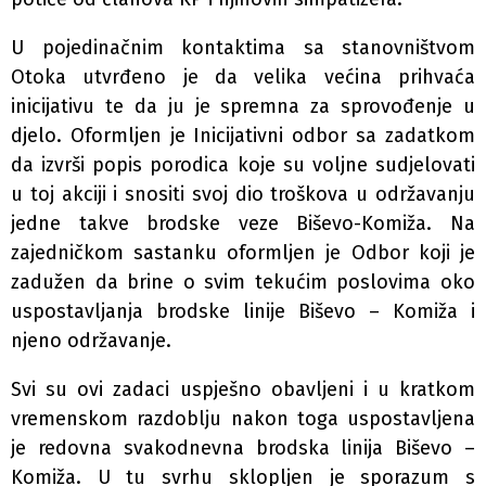
U pojedinačnim kontaktima sa stanovništvom
Otoka utvrđeno je da velika većina prihvaća
inicijativu te da ju je spremna za sprovođenje u
djelo. Oformljen je Inicijativni odbor sa zadatkom
da izvrši popis porodica koje su voljne sudjelovati
u toj akciji i snositi svoj dio troškova u održavanju
jedne takve brodske veze Biševo-Komiža. Na
zajedničkom sastanku oformljen je Odbor koji je
zadužen da brine o svim tekućim poslovima oko
uspostavljanja brodske linije Biševo – Komiža i
njeno održavanje.
Svi su ovi zadaci uspješno obavljeni i u kratkom
vremenskom razdoblju nakon toga uspostavljena
je redovna svakodnevna brodska linija Biševo –
Komiža. U tu svrhu sklopljen je sporazum s