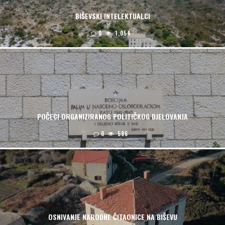
BIŠEVSKI INTELEKTUALCI
0
1,054
POČECI ORGANIZIRANOG POLITIČKOG DJELOVANJA
0
586
OSNIVANJE NARODNE ČITAONICE NA BIŠEVU