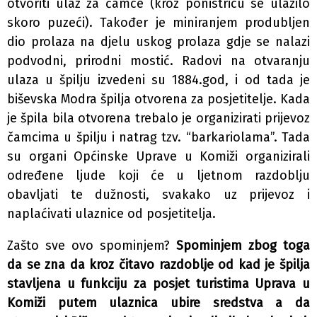
otvoriti ulaz za čamce (kroz ponistricu se ulazilo
skoro puzeći). Također je miniranjem produbljen
dio prolaza na djelu uskog prolaza gdje se nalazi
podvodni, prirodni mostić. Radovi na otvaranju
ulaza u špilju izvedeni su 1884.god, i od tada je
biševska Modra špilja otvorena za posjetitelje. Kada
je špila bila otvorena trebalo je organizirati prijevoz
čamcima u špilju i natrag tzv. “barkariolama”. Tada
su organi Općinske Uprave u Komiži organizirali
određene ljude koji će u ljetnom razdoblju
obavljati te dužnosti, svakako uz prijevoz i
naplaćivati ulaznice od posjetitelja.
Zašto sve ovo spominjem?
Spominjem zbog toga
da se zna da
kroz čitavo razdoblje od kad je špilja
stavljena u funkciju za posjet turistima Uprava u
Komiži putem ulaznica ubire sredstva a da