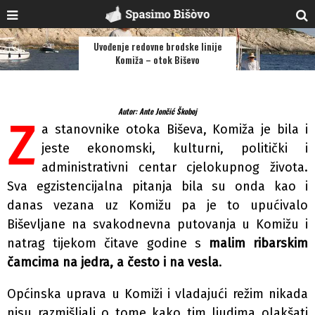
Uvođenje redovne brodske linije
Komiža – otok Biševo
Autor: Ante Jončić Škoboj
Z
a stanovnike otoka Biševa, Komiža je bila i
jeste ekonomski, kulturni, politički i
administrativni centar cjelokupnog života.
Sva egzistencijalna pitanja bila su onda kao i
danas vezana uz Komižu pa je to upućivalo
Biševljane na svakodnevna putovanja u Komižu i
natrag tijekom čitave godine s
malim ribarskim
čamcima na jedra, a često i na vesla
.
Općinska uprava u Komiži i vladajući režim nikada
nisu razmišljali o tome kako tim ljudima olakšati