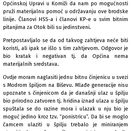
Općinskoj Upravi u Komiži da nam po mogućnosti
pruži materijalnu pomoć u održavanju ove brodske
linije. Članovi HSS-a i članovi KP-e u svim bitnim
pitanjima za Otok bili su jedinstveni.
Pretpostavljalo se da od takvog zahtjeva neće biti
koristi, ali ipak se išlo s tim zahtjevom. Odgovor je
bio kratak i negativan tj. da Općina nema
materijalnih sredstava.
Ovdje moram naglasiti jednu bitnu činjenicu u svezi
s Modrom špiljom na Biševu. Mlađe generacije nisu
upoznate s činjenicom da je današnji ulaz u špilju
bio prirodno zatvoren tj. hridina iznad ulaza u špilju
spuštala se do razine mora i ulazak u nju bio je
moguć jedino kroz tzv. “ponistricu”. Da bi se moglo
čamcem ulaziti u špilju trebalo je miniranjem