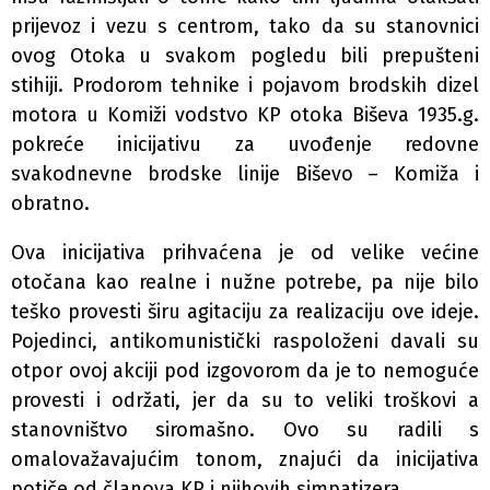
prijevoz i vezu s centrom, tako da su stanovnici
ovog Otoka u svakom pogledu bili prepušteni
stihiji. Prodorom tehnike i pojavom brodskih dizel
motora u Komiži vodstvo KP otoka Biševa 1935.g.
pokreće inicijativu za uvođenje redovne
svakodnevne brodske linije Biševo – Komiža i
obratno.
Ova inicijativa prihvaćena je od velike većine
otočana kao realne i nužne potrebe, pa nije bilo
teško provesti širu agitaciju za realizaciju ove ideje.
Pojedinci, antikomunistički raspoloženi davali su
otpor ovoj akciji pod izgovorom da je to nemoguće
provesti i održati, jer da su to veliki troškovi a
stanovništvo siromašno. Ovo su radili s
omalovažavajućim tonom, znajući da inicijativa
potiče od članova KP i njihovih simpatizera.