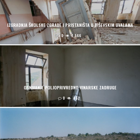
IZGRADNJA ŠKOLSKE ZGRADE I PRISTANIŠTA U BIŠEVSKIM UVALAMA
0
1,566
OSNIVANJE POLJOPRIVREDNO VINARSKE ZADRUGE
0
452