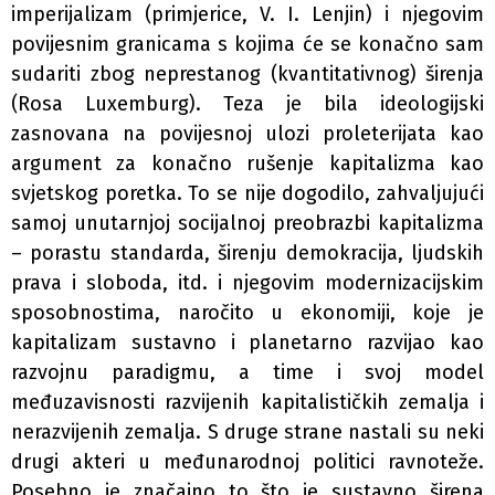
imperijalizam (primjerice, V. I. Lenjin) i njegovim
povijesnim granicama s kojima će se konačno sam
sudariti zbog neprestanog (kvantitativnog) širenja
(Rosa Luxemburg). Teza je bila ideologijski
zasnovana na povijesnoj ulozi proleterijata kao
argument za konačno rušenje kapitalizma kao
svjetskog poretka. To se nije dogodilo, zahvaljujući
samoj unutarnjoj socijalnoj preobrazbi kapitalizma
– porastu standarda, širenju demokracija, ljudskih
prava i sloboda, itd. i njegovim modernizacijskim
sposobnostima, naročito u ekonomiji, koje je
kapitalizam sustavno i planetarno razvijao kao
razvojnu paradigmu, a time i svoj model
međuzavisnosti razvijenih kapitalističkih zemalja i
nerazvijenih zemalja. S druge strane nastali su neki
drugi akteri u međunarodnoj politici ravnoteže.
Posebno je značajno to što je sustavno širena