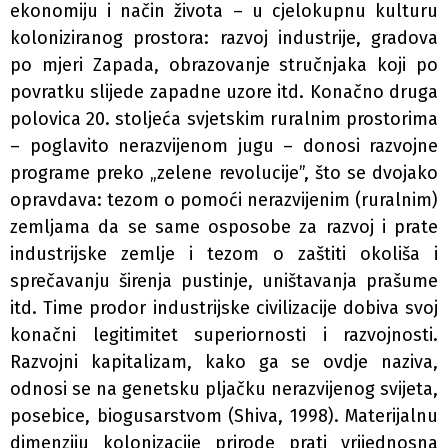
ekonomiju i način života – u cjelokupnu kulturu
koloniziranog prostora: razvoj industrije, gradova
po mjeri Zapada, obrazovanje stručnjaka koji po
povratku slijede zapadne uzore itd. Konačno druga
polovica 20. stoljeća svjetskim ruralnim prostorima
– poglavito nerazvijenom jugu – donosi razvojne
programe preko „zelene revolucije”, što se dvojako
opravdava: tezom o pomoći nerazvijenim (ruralnim)
zemljama da se same osposobe za razvoj i prate
industrijske zemlje i tezom o zaštiti okoliša i
sprečavanju širenja pustinje, uništavanja prašume
itd. Time prodor industrijske civilizacije dobiva svoj
konačni legitimitet superiornosti i razvojnosti.
Razvojni kapitalizam, kako ga se ovdje naziva,
odnosi se na genetsku pljačku nerazvijenog svijeta,
posebice, biogusarstvom (Shiva, 1998). Materijalnu
dimenziju kolonizacije prirode prati vrijednosna