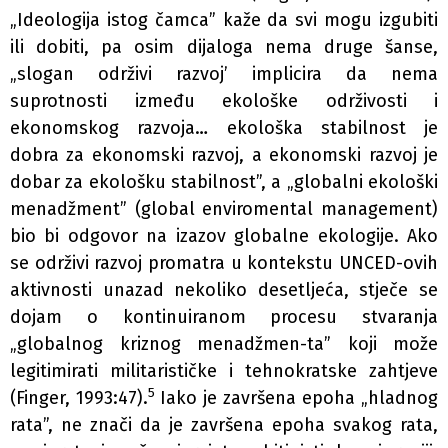
„Ideologija istog čamca” kaže da svi mogu izgubiti
ili dobiti, pa osim dijaloga nema druge šanse,
„slogan održivi razvoj’ implicira da nema
suprotnosti između ekološke održivosti i
ekonomskog razvoja… ekološka stabilnost je
dobra za ekonomski razvoj, a ekonomski razvoj je
dobar za ekološku stabilnost”, a „globalni ekološki
menadžment” (global enviromental management)
bio bi odgovor na izazov globalne ekologije. Ako
se održivi razvoj promatra u kontekstu UNCED-ovih
aktivnosti unazad nekoliko desetljeća, stječe se
dojam o kontinuiranom procesu stvaranja
„globalnog kriznog menadžmen-ta” koji može
legitimirati militarističke i tehnokratske zahtjeve
5
(Finger, 1993:47).
Iako je završena epoha „hladnog
rata”, ne znači da je završena epoha svakog rata,