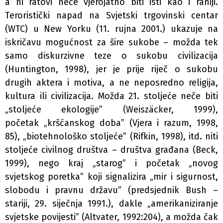
a ni ratovi neče vjerojatno biti isti kao i raniji.
Teroristički napad na Svjetski trgovinski centar
(WTC) u New Yorku (11. rujna 2001.) ukazuje na
iskričavu mogućnost za šire sukobe – možda tek
samo diskurzivne teze o sukobu civilizacija
(Huntington, 1998), jer je prije riječ o sukobu
drugih aktera i motiva, a ne neposredno religija,
kultura ili civilizacija. Možda 21. stoljeće neče biti
„stoljeće ekologije” (Weiszäcker, 1999),
početak „kršćanskog doba” (Vjera i razum, 1998,
85), „biotehnološko stoljeće” (Rifkin, 1998), itd. niti
stoljeće civilnog društva – društva građana (Beck,
1999), nego kraj „starog” i početak „novog
svjetskog poretka” koji signalizira „mir i sigurnost,
slobodu i pravnu državu” (predsjednik Bush –
stariji, 29. siječnja 1991.), dakle „amerikaniziranje
svjetske povijesti” (Altvater, 1992:204), a možda čak