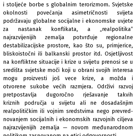
i stoljeće borbe s globalnim terorizmom. Svjetske
okolnosti povećanja asimetričnosti svijeta
podržavaju globalne socijalne i ekonomske uvjete
za nastanak konflikata, a „realpolitika”
najrazvijenijih zemalja potvrđuje regionalne
destabilizacijske prostore, kao što su, primjerice,
bliskoistočni ili balkanski prostor itd. Osjetljivost
na konfliktne situacije i krize u svijetu prenosi se u
središta svjetske moči koji u obrani svojih interesa
mogu proizvesti još vece krize, a možda i
otvorene sukobe većih razmjera. Održivi razvoj
pretpostavlja dugoročno rješavanje takvih
kriznih područja u svijetu ali ne dosadašnjim
realpolitičkim ili vojnim sredstvima nego prevred-
novanjem socijalnih i ekonomskih razvojnih ciljeva
najrazvijenijih zemalja — novom međunarodnom
politikom zasnovanom na etici odgovornosti.