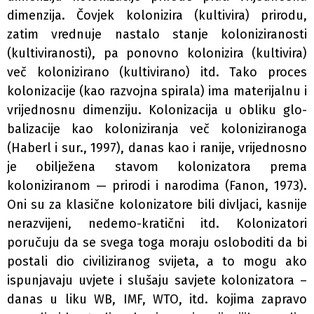
dimenzija. Čovjek kolonizira (kultivira) prirodu,
zatim vrednuje nastalo stanje koloniziranosti
(kultiviranosti), pa ponovno kolonizira (kultivira)
več kolonizirano (kultivirano) itd. Tako proces
kolonizacije (kao razvojna spirala) ima materijalnu i
vrijednosnu dimenziju. Kolonizacija u obliku glo-
balizacije kao koloniziranja več koloniziranoga
(Haberl i sur., 1997), danas kao i ranije, vrijednosno
je obilježena stavom kolonizatora prema
koloniziranom — prirodi i narodima (Fanon, 1973).
Oni su za klasične kolonizatore bili divljaci, kasnije
nerazvijeni, nedemo-kratični itd. Kolonizatori
poručuju da se svega toga moraju osloboditi da bi
postali dio civiliziranog svijeta, a to mogu ako
ispunjavaju uvjete i slušaju savjete kolonizatora –
danas u liku WB, IMF, WTO, itd. kojima zapravo