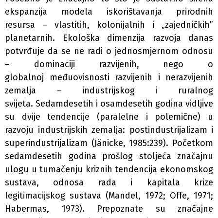
ekspanzija modela iskorištavanja prirodnih
resursa – vlastitih, kolonijalnih i „zajedničkih”
planetarnih. Ekološka dimenzija razvoja danas
potvrđuje da se ne radi o jednosmjernom odnosu
– dominaciji razvijenih, nego o
globalnoj međuovisnosti razvijenih i nerazvijenih
zemalja – industrijskog i ruralnog
svijeta. Sedamdesetih i osamdesetih godina vidljive
su dvije tendencije (paralelne i polemične) u
razvoju industrijskih zemalja: postindustrijalizam i
superindustrijalizam (Jänicke, 1985:239). Početkom
sedamdesetih godina prošlog stoljeća značajnu
ulogu u tumačenju kriznih tendencija ekonomskog
sustava, odnosa rada i kapitala krize
legitimacijskog sustava (Mandel, 1972; Offe, 1971;
Habermas, 1973). Prepoznate su značajne