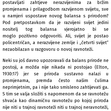
postavljati zahtjeve nerazvijenima za bržim
promjenama i prilagodbom razvijenom svijetu, sve
u namjeri uspostave novog balansa s prirodom?
Pod pretpostavkom da je razvijeni svijet jedini
nositelj tog balansa vjerojatno bi se
moglo pozitivno odgovoriti. Ali, svijet je postao
policentričan, a nerazvijene zemlje i „četvrti svijet”
nezaobilazan u razgovoru o novoj ravnoteži.
Neki su još davno upozoravali da balans prirode ne
postoji, a možda nije nikada ni postojao (Elton,
1930:17) jer se priroda sustavno nalazi u
promjenama, premda često našim čulima
neprimjetnim, pa i nije tako smisleno zahtijevati ga.
S tim se valja složiti s napomenom da se ravnotežu
shvaća kao dinamičnu ravnotežu po kojoj priroda
nije niti u trajnoj ravnoteži niti u trajnoj neravnoteži,