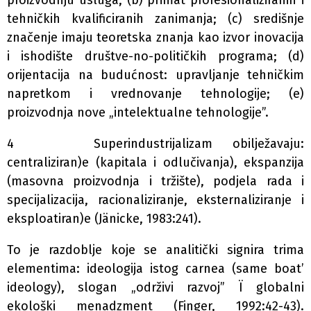
proizvodnju usluga; (b) primat profesionaliziranih i
tehničkih kvalificiranih zanimanja; (c) središnje
značenje imaju teoretska znanja kao izvor inovacija
i ishodište društve-no-političkih programa; (d)
orijentacija na budućnost: upravljanje tehničkim
napretkom i vrednovanje tehnologije; (e)
proizvodnja nove „intelektualne tehnologije”.
4 Superindustrijalizam obilježavaju:
centraliziran)e (kapitala i odlučivanja), ekspanzija
(masovna proizvodnja i tržište), podjela rada i
specijalizacija, racionaliziranje, eksternaliziranje i
eksploatiran)e (Jänicke, 1983:241).
To je razdoblje koje se analitički signira trima
elementima: ideologija istog carnea (same boat’
ideology), slogan „održivi razvoj” Ï globalni
ekološki menadzment (Finger, 1992:42-43).