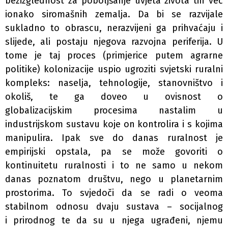
bezizglednost za poboljšanje uvjeta života tih več
ionako siromašnih zemalja. Da bi se razvijale
sukladno to obrascu, nerazvijeni ga prihvaćaju i
slijede, ali postaju njegova razvojna periferija. U
tome je taj proces (primjerice putem agrarne
politike) kolonizacije uspio ugroziti svjetski ruralni
kompleks: naselja, tehnologije, stanovništvo i
okoliš, te ga doveo u ovisnost o
globalizacijskim procesima nastalim u
industrijskom sustavu koje on kontrolira i s kojima
manipulira. Ipak sve do danas ruralnost je
empirijski opstala, pa se može govoriti o
kontinuitetu ruralnosti i to ne samo u nekom
danas poznatom društvu, nego u planetarnim
prostorima. To svjedoči da se radi o veoma
stabilnom odnosu dvaju sustava – socijalnog
i prirodnog te da su u njega ugrađeni, njemu