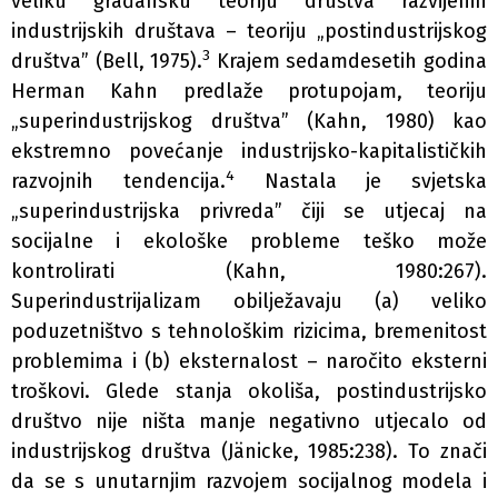
veliku građansku teoriju društva razvijenih
industrijskih društava – teoriju „postindustrijskog
3
društva” (Bell, 1975).
Krajem sedamdesetih godina
Herman Kahn predlaže protupojam, teoriju
„superindustrijskog društva” (Kahn, 1980) kao
ekstremno povećanje industrijsko-kapitalističkih
4
razvojnih tendencija.
Nastala je svjetska
„superindustrijska privreda” čiji se utjecaj na
socijalne i ekološke probleme teško može
kontrolirati (Kahn, 1980:267).
Superindustrijalizam obilježavaju (a) veliko
poduzetništvo s tehnološkim rizicima, bremenitost
problemima i (b) eksternalost – naročito eksterni
troškovi. Glede stanja okoliša, postindustrijsko
društvo nije ništa manje negativno utjecalo od
industrijskog društva (Jänicke, 1985:238). To znači
da se s unutarnjim razvojem socijalnog modela i