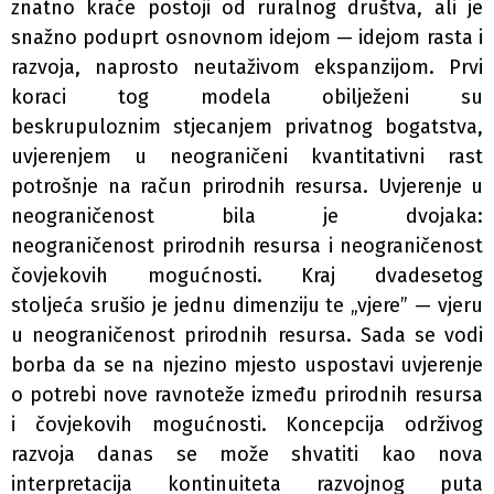
znatno kraće postoji od ruralnog društva, ali je
snažno poduprt osnovnom idejom — idejom rasta i
razvoja, naprosto neutaživom ekspanzijom. Prvi
koraci tog modela obilježeni su
beskrupuloznim stjecanjem privatnog bogatstva,
uvjerenjem u neograničeni kvantitativni rast
potrošnje na račun prirodnih resursa. Uvjerenje u
neograničenost bila je dvojaka:
neograničenost prirodnih resursa i neograničenost
čovjekovih mogućnosti. Kraj dvadesetog
stoljeća srušio je jednu dimenziju te „vjere” — vjeru
u neograničenost prirodnih resursa. Sada se vodi
borba da se na njezino mjesto uspostavi uvjerenje
o potrebi nove ravnoteže između prirodnih resursa
i čovjekovih mogućnosti. Koncepcija održivog
razvoja danas se može shvatiti kao nova
interpretacija kontinuiteta razvojnog puta