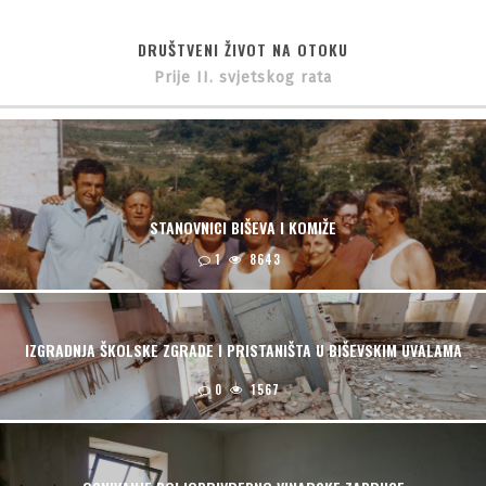
DRUŠTVENI ŽIVOT NA OTOKU
Prije II. svjetskog rata
STANOVNICI BIŠEVA I KOMIŽE
1
8643
IZGRADNJA ŠKOLSKE ZGRADE I PRISTANIŠTA U BIŠEVSKIM UVALAMA
0
1567