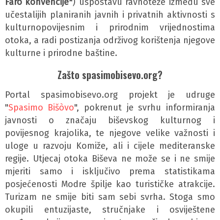
Faro konvencije*
) uspostavu ravnoteže između sve
učestalijih planiranih javnih i privatnih aktivnosti s
kulturnopovijesnim i prirodnim vrijednostima
otoka, a radi postizanja održivog korištenja njegove
kulturne i prirodne baštine.
Zašto spasimobisevo.org?
Portal spasimobisevo.org projekt je udruge
"
Spasimo Bišòvo
", pokrenut je svrhu informiranja
javnosti o značaju biševskog kulturnog i
povijesnog krajolika, te njegove velike važnosti i
uloge u razvoju Komiže, ali i cijele mediteranske
regije. Utjecaj otoka Biševa ne može se i ne smije
mjeriti samo i isključivo prema statistikama
posjećenosti Modre špilje kao turističke atrakcije.
Turizam ne smije biti sam sebi svrha. Stoga smo
okupili entuzijaste, stručnjake i osviještene