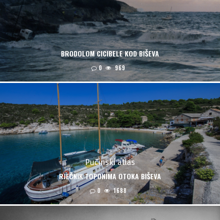
BRODOLOM CICIBELE KOD BIŠEVA
0
969
Pučinski atlas
RJEČNIK TOPONIMA OTOKA BIŠEVA
0
1688