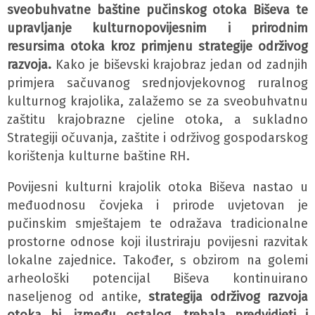
sveobuhvatne baštine pučinskog otoka Biševa te
upravljanje kulturnopovijesnim i prirodnim
resursima otoka kroz primjenu strategije održivog
razvoja.
Kako je biševski krajobraz jedan od zadnjih
primjera sačuvanog srednjovjekovnog ruralnog
kulturnog krajolika, zalažemo se za sveobuhvatnu
zaštitu krajobrazne cjeline otoka, a sukladno
Strategiji očuvanja, zaštite i održivog gospodarskog
korištenja kulturne baštine RH.
Povijesni kulturni krajolik otoka Biševa nastao u
međuodnosu čovjeka i prirode uvjetovan je
pučinskim smještajem te odražava tradicionalne
prostorne odnose koji ilustriraju povijesni razvitak
lokalne zajednice. Također, s obzirom na golemi
arheološki potencijal Biševa kontinuirano
naseljenog od antike,
strategija održivog razvoja