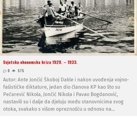
Svjetska ekonomska kriza 1929. – 1933.
0
575
Autor: Ante Jončić Škoboj Dakle i nakon uvođenja vojno-
fašističke diktature, jedan dio članova KP kao što su
Pečarević Nikola, Jončić Nikola i Pavao Bogdanović,
nastavili su i dalje da djeluju među stanovnicima svog
otoka, svakako s višom opreznošću u odnosu na...