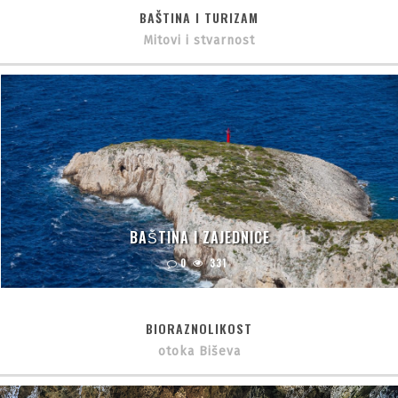
BAŠTINA I TURIZAM
Mitovi i stvarnost
BAŠTINA I ZAJEDNICE
0
331
BIORAZNOLIKOST
otoka Biševa