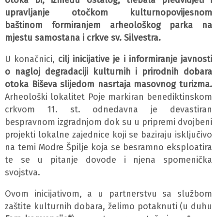
otoka bi, između ostalog, trebala predvidjeti i
upravljanje otočkom kulturnopovijesnom
baštinom formiranjem arheološkog parka na
mjestu samostana i crkve sv. Silvestra.
U konačnici,
cilj inicijative je i informiranje javnosti
o nagloj degradaciji kulturnih i prirodnih dobara
otoka Biševa slijedom nasrtaja masovnog turizma.
Arheološki lokalitet Poje markiran benediktinskom
crkvom 11. st. odnedavna je devastiran
bespravnom izgradnjom dok su u pripremi dvojbeni
projekti lokalne zajednice koji se baziraju isključivo
na temi Modre Špilje koja se besramno eksploatira
te se u pitanje dovode i njena spomenička
svojstva.
Ovom inicijativom, a u partnerstvu sa službom
zaštite kulturnih dobara, želimo potaknuti (u duhu