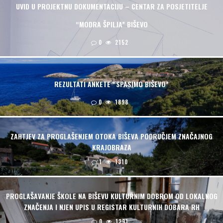
UVID U PROJEKTNU DOKUMENTACIJU – CENTAR ZA POSJETITELJE
“MODRA ŠPILJA” BIŠEVO
0
2152
REZULTATI ANKETE “SPASIMO BIŠEVO”
0
1898
ZAHTJEV ZA PROGLAŠENJEM OTOKA BIŠEVA PODRUČJEM ZNAČAJNOG
KRAJOBRAZA
1
1310
PROGLAŠAVANJE ŠKOLE NA BIŠEVU KULTURNIM DOBROM OD LOKALNOG
ZNAČENJA I NJEN UPIS U REGISTAR KULTURNIH DOBARA RH
0
1291