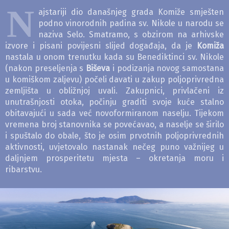
N
ajstariji dio današnjeg grada Komiže smješten
podno vinorodnih padina sv. Nikole u narodu se
naziva Selo. Smatramo, s obzirom na arhivske
izvore i pisani povijesni slijed događaja, da je
Komiža
nastala u onom trenutku kada su Benediktinci sv. Nikole
(nakon preseljenja s
Biševa
i podizanja novog samostana
u komiškom zaljevu) počeli davati u zakup poljoprivredna
zemljišta u obližnjoj uvali. Zakupnici, privlačeni iz
unutrašnjosti otoka, počinju graditi svoje kuće stalno
obitavajući u sada već novoformiranom naselju. Tijekom
vremena broj stanovnika se povećavao, a naselje se širilo
i spuštalo do obale, što je osim prvotnih poljoprivrednih
aktivnosti, uvjetovalo nastanak nečeg puno važnijeg u
daljnjem prosperitetu mjesta – okretanja moru i
ribarstvu.