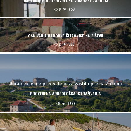
OSNIVANJE POLJOPRIVREDNO VINARSKE ZADRUGE
0
453
OSNIVANJE NARODNE ČITAONICE NA BIŠEVU
2
989
Ruralne cjeline predviđene za zaštitu prema Zakonu
PROVEDENA ARHEOLOŠKA ISTRAŽIVANJA
0
1258