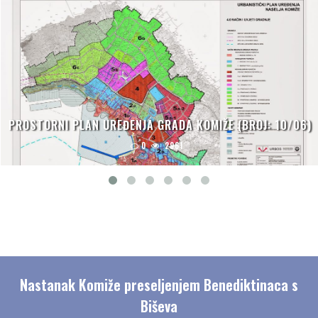
PROSTORNI PLAN UREĐENJA GRADA KOMIŽE (BROJ: 10/06)
0
2961
Nastanak Komiže preseljenjem Benediktinaca s
Biševa