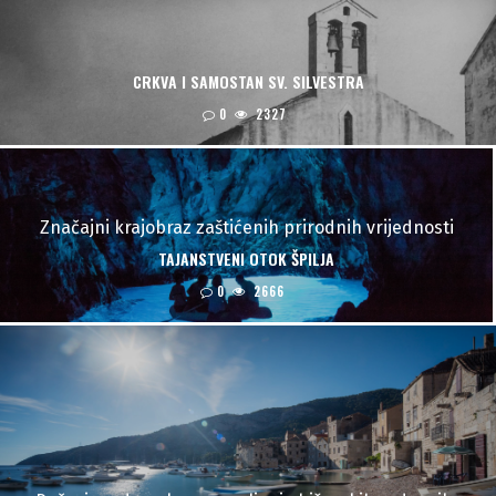
CRKVA I SAMOSTAN SV. SILVESTRA
0
2327
Značajni krajobraz zaštićenih prirodnih vrijednosti
TAJANSTVENI OTOK ŠPILJA
0
2666