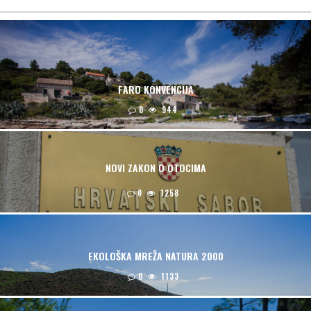
FARO KONVENCIJA
0
944
NOVI ZAKON O OTOCIMA
0
1258
EKOLOŠKA MREŽA NATURA 2000
0
1133