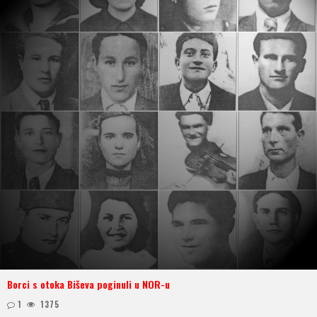
Borci s otoka Biševa poginuli u NOR-u
1
1375