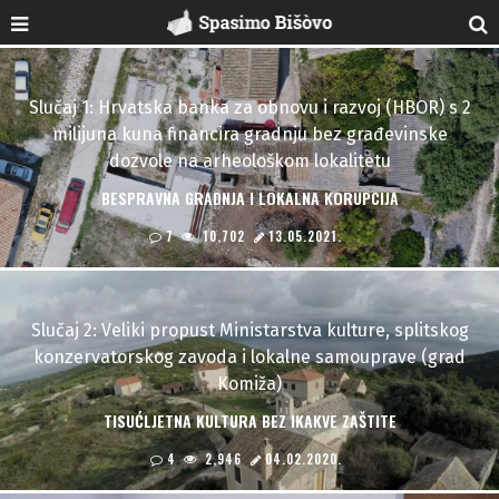
Slučaj 1: Hrvatska banka za obnovu i razvoj (HBOR) s 2
milijuna kuna financira gradnju bez građevinske
dozvole na arheološkom lokalitetu
BESPRAVNA GRADNJA I LOKALNA KORUPCIJA
7
10,702
13.05.2021.
Slučaj 2: Veliki propust Ministarstva kulture, splitskog
konzervatorskog zavoda i lokalne samouprave (grad
Komiža)
TISUĆLJETNA KULTURA BEZ IKAKVE ZAŠTITE
4
2,946
04.02.2020.