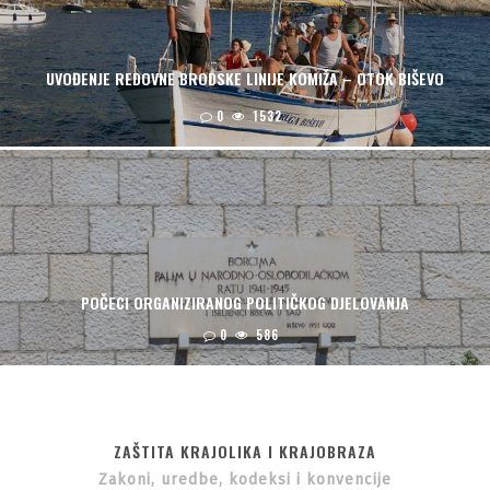
UVOĐENJE REDOVNE BRODSKE LINIJE KOMIŽA – OTOK BIŠEVO
0
1532
POČECI ORGANIZIRANOG POLITIČKOG DJELOVANJA
0
586
ZAŠTITA KRAJOLIKA I KRAJOBRAZA
Zakoni, uredbe, kodeksi i konvencije