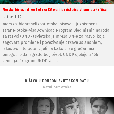
Morska bioraznolikost otoka Biševa i jugoistočne strane otoka Visa
0
1150
morska-bioraznolikost-otoka-biseva-i-jugoistocne-
strane-otoka-visaDownload Program Ujedinjenih naroda
za razvoj (UNDP) svjetska je mreža UN-a za razvoj koja
zagovara promjene i povezivanje država sa znanjem,
iskustvom te potencijalima kako bi se građanima
omogućilo da izgrade bolji život. UNDP djeluje u 166
zemalja. Program UNDP-a u...
BIŠEVO U DRUGOM SVJETSKOM RATU
Ratni put otoka