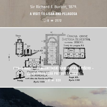
Sir Richard F. Burton, 1879.
A VISIT TO LISSA AND PELAGOSA
0
2172
FRANO RADIĆ – BENEDIKTINSKI SAMOSTAN NA BIŠEVU –
(STAROHRVATSKA PROSVJETA, 1896)
0
838