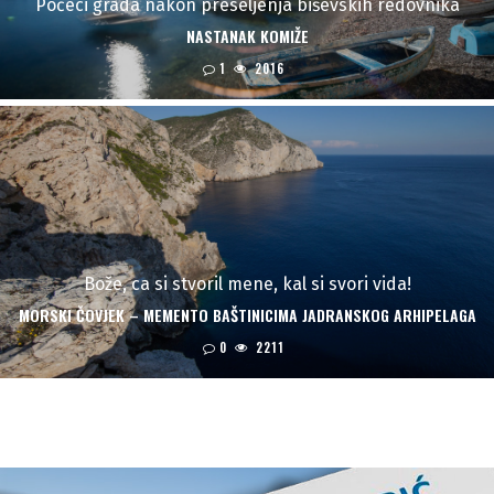
Počeci grada nakon preseljenja biševskih redovnika
NASTANAK KOMIŽE
1
2016
Bože, ca si stvoril mene, kal si svori vida!
MORSKI ČOVJEK – MEMENTO BAŠTINICIMA JADRANSKOG ARHIPELAGA
0
2211