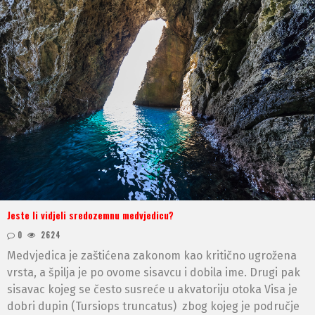
Jeste li vidjeli sredozemnu medvjedicu?
0
2624
Medvjedica je zaštićena zakonom kao kritično ugrožena
vrsta, a špilja je po ovome sisavcu i dobila ime. Drugi pak
sisavac kojeg se često susreće u akvatoriju otoka Visa je
dobri dupin (Tursiops truncatus) zbog kojeg je područje