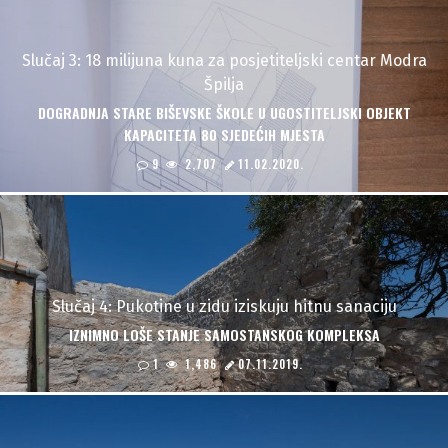
Slučaj 3: 18 milijuna kuna za posjetiteljski centar Modra
Špilja
DOGRADNJA STARE BIŠEVSKE ŠKOLE U UGOSTITELJSKI OBJEKT
KAPACITETA 80 SJEDEĆIH MJESTA
9
2,707
11.02.2020.
Slučaj 4: Pukotine u zidu iziskuju hitnu sanaciju
"
IZNIMNO LOŠE STANJE SAMOSTANSKOG KOMPLEKSA
1
1,486
07.11.2019.