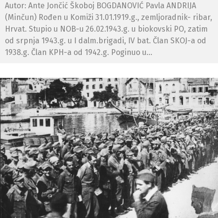
Autor: Ante Jončić Škoboj BOGDANOVIĆ Pavla ANDRIJA
(Minčun) Rođen u Komiži 31.01.1919.g., zemljoradnik- ribar,
Hrvat. Stupio u NOB-u 26.02.1943.g. u biokovski PO, zatim
od srpnja 1943.g. u I dalm.brigadi, IV bat. Član SKOJ-a od
1938.g. Član KPH-a od 1942.g. Poginuo u...