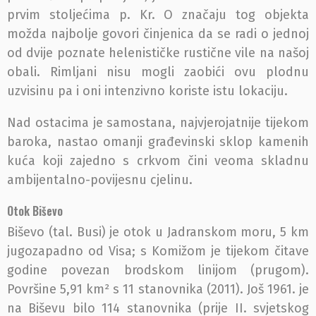
prvim stoljećima p. Kr. O značaju tog objekta
možda najbolje govori činjenica da se radi o jednoj
od dvije poznate helenističke rustične vile na našoj
obali. Rimljani nisu mogli zaobići ovu plodnu
uzvisinu pa i oni intenzivno koriste istu lokaciju.
Nad ostacima je samostana, najvjerojatnije tijekom
baroka, nastao omanji građevinski sklop kamenih
kuća koji zajedno s crkvom čini veoma skladnu
ambijentalno-povijesnu cjelinu.
Otok Biševo
Biševo (tal. Busi) je otok u Jadranskom moru, 5 km
jugozapadno od Visa; s Komižom je tijekom čitave
godine povezan brodskom linijom (prugom).
Površine 5,91 km² s 11 stanovnika (2011). Još 1961. je
na Biševu bilo 114 stanovnika (prije II. svjetskog