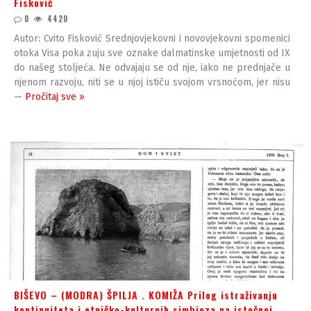
Fisković
0
4420
Autor: Cvito Fisković Srednjovjekovni i novovjekovni spomenici
otoka Visa poka zuju sve oznake dalmatinske umjetnosti od IX
do našeg stoljeća. Ne odvajaju se od nje, iako ne prednjače u
njenom razvoju, niti se u njoj ističu svojom vrsnoćom, jer nisu
—
Pročitaj sve »
BIŠEVO – (MODRA) ŠPILJA . KOMIŽA Prilog istraživanju
kontinuiteta i etničko-kulturnih simbioza na istočnoj