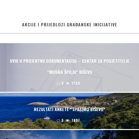
AKCIJE I PRIJEDLOZI GRAĐANSKE INICIJATIVE
UVID U PROJEKTNU DOKUMENTACIJU – CENTAR ZA POSJETITELJE
“MODRA ŠPILJA” BIŠEVO
0
2150
REZULTATI ANKETE “SPASIMO BIŠEVO”
0
1897