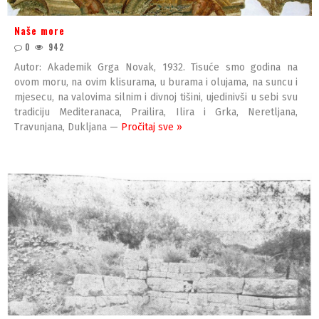
Naše more
0
942
Autor: Akademik Grga Novak, 1932. Tisuće smo godina na
ovom moru, na ovim klisurama, u burama i olujama, na suncu i
mjesecu, na valovima silnim i divnoj tišini, ujedinivši u sebi svu
tradiciju Mediteranaca, Prailira, Ilira i Grka, Neretljana,
Travunjana, Dukljana —
Pročitaj sve »