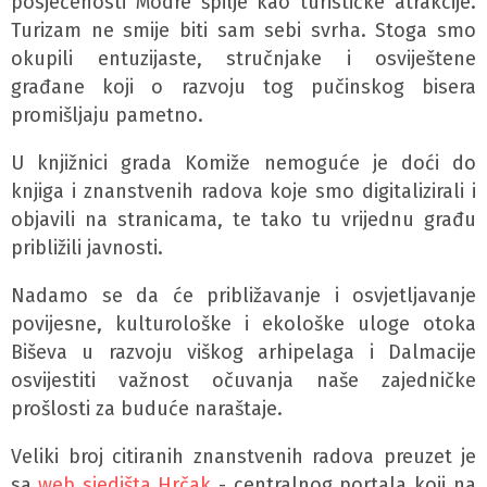
posjećenosti Modre špilje kao turističke atrakcije.
Turizam ne smije biti sam sebi svrha. Stoga smo
okupili entuzijaste, stručnjake i osviještene
građane koji o razvoju tog pučinskog bisera
promišljaju pametno.
U knjižnici grada Komiže nemoguće je doći do
knjiga i znanstvenih radova koje smo digitalizirali i
objavili na stranicama, te tako tu vrijednu građu
približili javnosti.
Nadamo se da će približavanje i osvjetljavanje
povijesne, kulturološke i ekološke uloge otoka
Biševa u razvoju viškog arhipelaga i Dalmacije
osvijestiti važnost očuvanja naše zajedničke
prošlosti za buduće naraštaje.
Veliki broj citiranih znanstvenih radova preuzet je
sa
web sjedišta Hrčak
- centralnog portala koji na