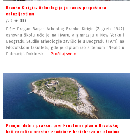
Branko Kirigin: Arheologija je danas prepuštena
entuzijastima
0
893
Piše: Dragan Banjac Arheolog Branko Kirigin (Zagreb, 1947)
osnovnu školu učio je na Hvaru, a gimnaziju u New Yorku i
Beogradu. Studije arheologije završio je u Beogradu (1971), na
Filozofskom fakultetu, gde je diplomirao s temom “Neolit u
Dalmaciji”. Doktorski —
Pročitaj sve »
Primjer dobre prakse: prvi Prostorni plan u Hrvatskoj
koji regulira prostor značajnog krajobraza na otocima