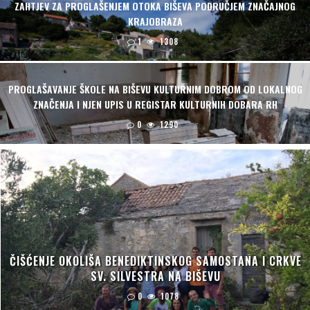
ZAHTJEV ZA PROGLAŠENJEM OTOKA BIŠEVA PODRUČJEM ZNAČAJNOG
KRAJOBRAZA
1
1308
PROGLAŠAVANJE ŠKOLE NA BIŠEVU KULTURNIM DOBROM OD LOKALNOG
ZNAČENJA I NJEN UPIS U REGISTAR KULTURNIH DOBARA RH
0
1290
ČIŠĆENJE OKOLIŠA BENEDIKTINSKOG SAMOSTANA I CRKVE
SV. SILVESTRA NA BIŠEVU
0
1078