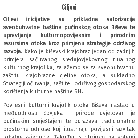
Ciljevi
Ciljevi inicijative su prikladna valorizacija
sveobuhvatne baštine pučinskog otoka Biševa te
upravljanje kulturnopovijesnim i prirodnim
resursima otoka kroz primjenu strategije održivog
razvoja.
Kako je biševski krajobraz jedan od zadnjih
primjera sačuvanog srednjovjekovnog ruralnog
kulturnog krajolika, zalažemo se za sveobuhvatnu
zaštitu krajobrazne cjeline otoka, a sukladno
Strategiji očuvanja, zaštite i održivog gospodarskog
korištenja kulturne baštine RH.
Povijesni kulturni krajolik otoka Biševa nastao u
međuodnosu čovjeka i prirode uvjetovan je
pučinskim smještajem te odražava tradicionalne
prostorne odnose koji ilustriraju povijesni razvitak
lokalne zajednice. Također, s obzirom na golemi