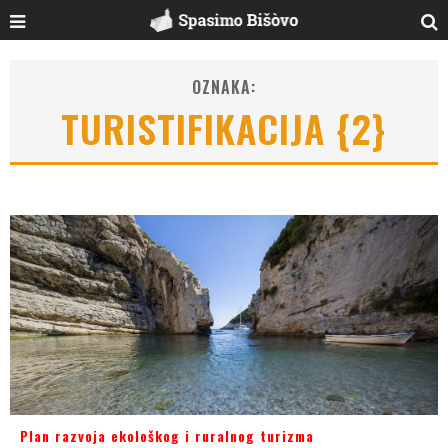
OZNAKA:
TURISTIFIKACIJA {2}
Plan razvoja ekološkog i ruralnog turizma