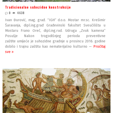
Tradicionalne suhozidne konstrukcije
0
4638
Ivan Đurović, mag. građ. “IGH” d.o.o. Mostar mr.sc. Krešimir
Šaravanja, dipl.ing.građ Građevinski fakultet Sveučilišta u
Mostaru Frano Oreč, dipl.ing.rud. Udruga „Zvuk kamena“
Posušje Nakon trogodišnjeg perioda preventivne
zaštite umijeće je suhozidne gradnje u prosincu 2016. godine
dobilo i trajnu zaštitu kao nematerijalno kulturno —
Pročitaj
sve »