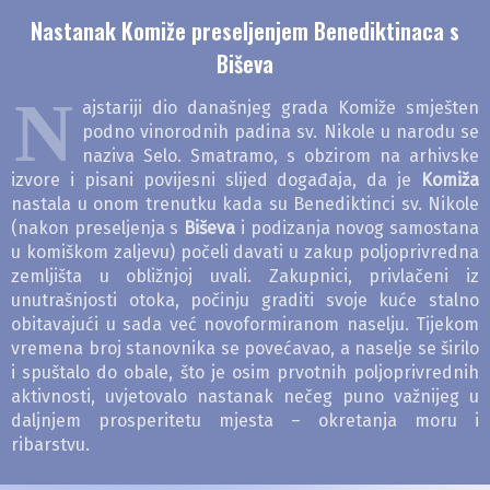
Nastanak Komiže preseljenjem Benediktinaca s
Biševa
N
ajstariji dio današnjeg grada Komiže smješten
podno vinorodnih padina sv. Nikole u narodu se
naziva Selo. Smatramo, s obzirom na arhivske
izvore i pisani povijesni slijed događaja, da je
Komiža
nastala u onom trenutku kada su Benediktinci sv. Nikole
(nakon preseljenja s
Biševa
i podizanja novog samostana
u komiškom zaljevu) počeli davati u zakup poljoprivredna
zemljišta u obližnjoj uvali. Zakupnici, privlačeni iz
unutrašnjosti otoka, počinju graditi svoje kuće stalno
obitavajući u sada već novoformiranom naselju. Tijekom
vremena broj stanovnika se povećavao, a naselje se širilo
i spuštalo do obale, što je osim prvotnih poljoprivrednih
aktivnosti, uvjetovalo nastanak nečeg puno važnijeg u
daljnjem prosperitetu mjesta – okretanja moru i
ribarstvu.