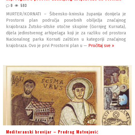
0
593
MURTER/KORNATI – Šibensko-kninska županija donijela je
Prostorni plan područja posebnih obilježja značajnog
krajobraza Žutsko-sitske otočne skupine (Gornjeg Kurnata),
dijela jedinstvenog arhipelaga koji je za razliku od prostora
Nacionalnog parka Kornati zaštićen u kategoriji značajnog
krajobraza. Ovo je prvi Prostorni plan u —
Pročitaj sve »
Mediteranski brevijar – Predrag Matvejević