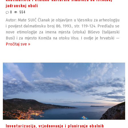
jadranskoj obali
0
554
Autor: Mate SUIĆ Članak je objavljen u Vjesniku za arheologiju
i povijest dalmatinsku broj 86, 1993., str. 119-124. Predlažu se
nove etimologije za imena mjesta (otoka) Biševo (talijanski
Busi) i za mjesto Komiža na otoku Visu. I ovdje je hrvatski —
Pročitaj sve »
Inventarizacija, vrjednovanje i planiranje obalnih