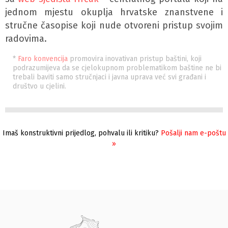
jednom mjestu okuplja hrvatske znanstvene i
stručne časopise koji nude otvoreni pristup svojim
radovima.
*
Faro konvencija
promovira inovativan pristup baštini, koji
podrazumijeva da se cjelokupnom problematikom baštine ne bi
trebali baviti samo stručnjaci i javna uprava već svi građani i
društvo u cjelini.
Imaš konstruktivni prijedlog, pohvalu ili kritiku?
Pošalji nam e-poštu
»