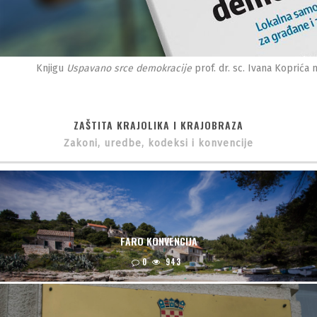
Knjigu
Uspavano srce demokracije
prof. dr. sc. Ivana Koprića
ZAŠTITA KRAJOLIKA I KRAJOBRAZA
Zakoni, uredbe, kodeksi i konvencije
FARO KONVENCIJA
0
943