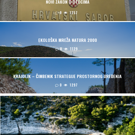
NOVI ZAKON O OTOCIMA
0
1257
EKOLOŠKA MREŽA NATURA 2000
0
1129
KRAJOLIK – ČIMBENIK STRATEGIJE PROSTORNOG UREĐENJA
0
1297