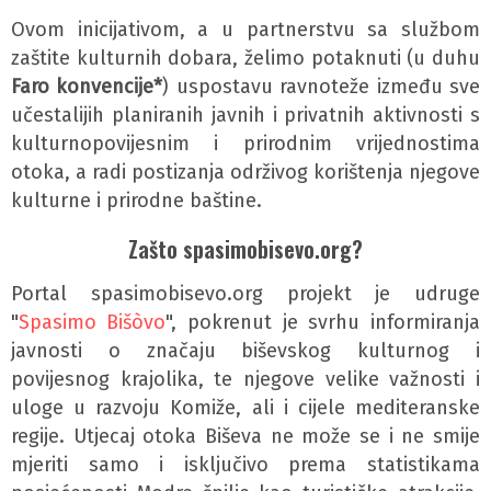
Ovom inicijativom, a u partnerstvu sa službom
zaštite kulturnih dobara, želimo potaknuti (u duhu
Faro konvencije*
) uspostavu ravnoteže između sve
učestalijih planiranih javnih i privatnih aktivnosti s
kulturnopovijesnim i prirodnim vrijednostima
otoka, a radi postizanja održivog korištenja njegove
kulturne i prirodne baštine.
Zašto spasimobisevo.org?
Portal spasimobisevo.org projekt je udruge
"
Spasimo Bišòvo
", pokrenut je svrhu informiranja
javnosti o značaju biševskog kulturnog i
povijesnog krajolika, te njegove velike važnosti i
uloge u razvoju Komiže, ali i cijele mediteranske
regije. Utjecaj otoka Biševa ne može se i ne smije
mjeriti samo i isključivo prema statistikama