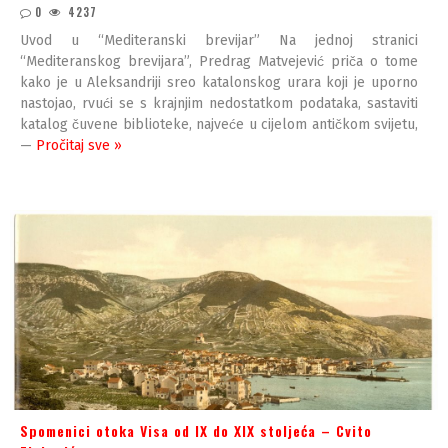
0
4237
Uvod u “Mediteranski brevijar” Na jednoj stranici
“Mediteranskog brevijara”, Predrag Matvejević priča o tome
kako je u Aleksandriji sreo katalonskog urara koji je uporno
nastojao, rvući se s krajnjim nedostatkom podataka, sastaviti
katalog čuvene biblioteke, najveće u cijelom antičkom svijetu,
—
Pročitaj sve »
Spomenici otoka Visa od IX do XIX stoljeća – Cvito