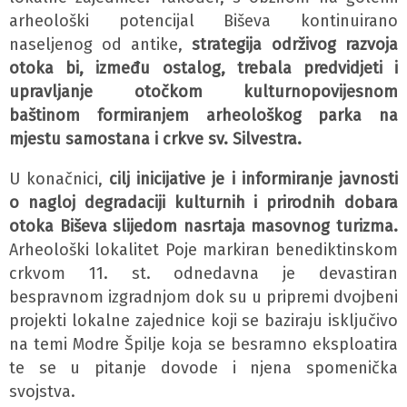
arheološki potencijal Biševa kontinuirano
naseljenog od antike,
strategija održivog razvoja
otoka bi, između ostalog, trebala predvidjeti i
upravljanje otočkom kulturnopovijesnom
baštinom formiranjem arheološkog parka na
mjestu samostana i crkve sv. Silvestra.
U konačnici,
cilj inicijative je i informiranje javnosti
o nagloj degradaciji kulturnih i prirodnih dobara
otoka Biševa slijedom nasrtaja masovnog turizma.
Arheološki lokalitet Poje markiran benediktinskom
crkvom 11. st. odnedavna je devastiran
bespravnom izgradnjom dok su u pripremi dvojbeni
projekti lokalne zajednice koji se baziraju isključivo
na temi Modre Špilje koja se besramno eksploatira
te se u pitanje dovode i njena spomenička
svojstva.