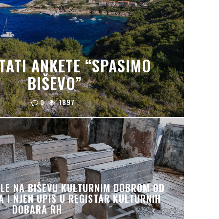
TATI ANKETE “SPASIMO
BIŠEVO”
0
1897
LE NA BIŠEVU KULTURNIM DOBROM OD
 I NJEN UPIS U REGISTAR KULTURNIH
DOBARA RH