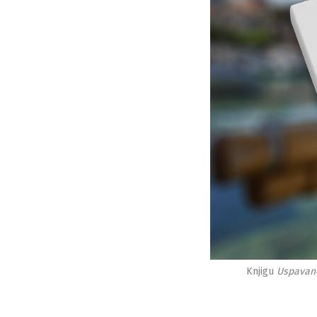
Knjigu
Uspavano