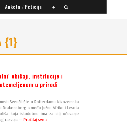
Anketa
Peticija
/
 {1}
ni’ običaji, institucije i
 utemeljenom u prirodi
anosti Sveučilište u Rotterdamu Nizozemska
ti Drakensberg između Južne Afrike i Lesota
koliša koja istodobno ima za cilj očuvanje
kog razvoja —
Pročitaj sve »