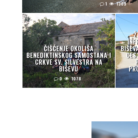
1
1309
Ž
INF
ČIŠĆENJE OKOLIŠA
BIŠEV
BENEDIKTINSKOG SAMOSTANA I
CES
CRKVE SV. SILVESTRA NA
BIŠEVU
PR
0
1078