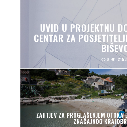
UVID U PROJEKTNU D
CENTAR ZA POSJETITELJ
BIŠEV
0
2150
ZAHTJEV ZA PROGLAŠENJEM OTOKA 
ZNAČAJNOG KRAJOB