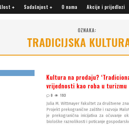
šlost
Sadašnjost
O nama
Akcije i prijedlozi
OZNAKA:
TRADICIJSKA KULTURA
Kultura na prodaju? ‘Tradicional
vrijednosti kao roba u turizmu
0
193
Julia M. Wittmayer Fakultet za društvene zn
Projekt prekogranične zaštite i razvoja Malo
je prekogranična inicijativa za očuvanje o
biološke raznolikosti i poticanje gospodars