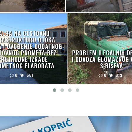
ALBA NA CESTOVNU
RASTRUKTURU OTOKA
A I UVOĐENJE DODATNOG
TOVNOG PROMETA BEZ
PROBLEM ILEGALNIH D
PRETHODNE IZRADE
I ODVOZA GLOMAZNOG
OMETNOG ELABORATA
S BIŠEVA
0
561
0
913