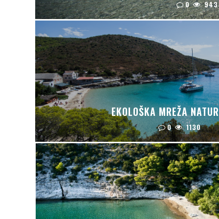
0
943
EKOLOŠKA MREŽA NATUR
0
1130