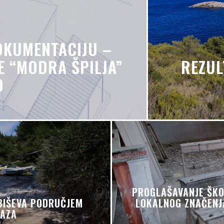
OKUMENTACIJU –
E “MODRA ŠPILJA”
REZUL
O
PROGLAŠAVANJE ŠKO
BIŠEVA PODRUČJEM
LOKALNOG ZNAČENJA
RAZA