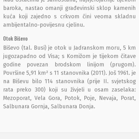
baroka, nastao omanji građevinski sklop kamenih
kuća koji zajedno s crkvom čini veoma skladnu
ambijentalno-povijesnu cjelinu.
Otok Biševo
Biševo (tal. Busi) je otok u Jadranskom moru, 5 km
jugozapadno od Visa; s Komižom je tijekom čitave
godine povezan brodskom linijom (prugom).
Površine 5,91 km² s 11 stanovnika (2011). Još 1961. je
na Biševu bilo 114 stanovnika (prije II. svjetskog
rata preko 300) koji su živjeli u osam zaselaka:
Mezoporat, Vela Gora, Potok, Poje, Nevaja, Porat,
Salbunara Gornja, Salbunara Donja.