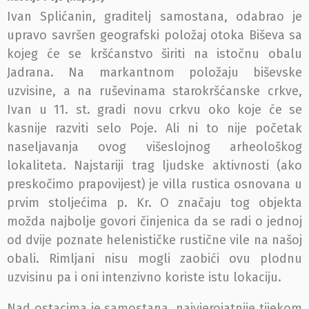
Ivan Splićanin, graditelj samostana, odabrao je
upravo savršen geografski položaj otoka Biševa sa
kojeg će se kršćanstvo širiti na istočnu obalu
Jadrana. Na markantnom položaju biševske
uzvisine, a na ruševinama starokršćanske crkve,
Ivan u 11. st. gradi novu crkvu oko koje će se
kasnije razviti selo Poje. Ali ni to nije početak
naseljavanja ovog višeslojnog arheološkog
lokaliteta. Najstariji trag ljudske aktivnosti (ako
preskočimo prapovijest) je villa rustica osnovana u
prvim stoljećima p. Kr. O značaju tog objekta
možda najbolje govori činjenica da se radi o jednoj
od dvije poznate helenističke rustične vile na našoj
obali. Rimljani nisu mogli zaobići ovu plodnu
uzvisinu pa i oni intenzivno koriste istu lokaciju.
Nad ostacima je samostana, najvjerojatnije tijekom