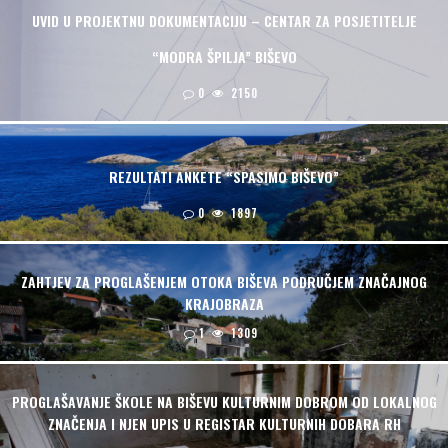
UVID U PROJEKTNU DOKUMENTACIJU – CENTAR ZA POSJETITELJE
“MODRA ŠPILJA” BIŠEVO
0
2150
REZULTATI ANKETE “SPASIMO BIŠEVO”
0
1897
ZAHTJEV ZA PROGLAŠENJEM OTOKA BIŠEVA PODRUČJEM ZNAČAJNOG
KRAJOBRAZA
1
1309
PROGLAŠAVANJE ŠKOLE NA BIŠEVU KULTURNIM DOBROM OD LOKALNOG
ZNAČENJA I NJEN UPIS U REGISTAR KULTURNIH DOBARA RH