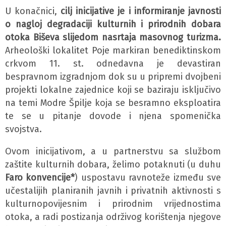
U konačnici,
cilj inicijative je i informiranje javnosti
o nagloj degradaciji kulturnih i prirodnih dobara
otoka Biševa slijedom nasrtaja masovnog turizma.
Arheološki lokalitet Poje markiran benediktinskom
crkvom 11. st. odnedavna je devastiran
bespravnom izgradnjom dok su u pripremi dvojbeni
projekti lokalne zajednice koji se baziraju isključivo
na temi Modre Špilje koja se besramno eksploatira
te se u pitanje dovode i njena spomenička
svojstva.
Ovom inicijativom, a u partnerstvu sa službom
zaštite kulturnih dobara, želimo potaknuti (u duhu
Faro konvencije*
) uspostavu ravnoteže između sve
učestalijih planiranih javnih i privatnih aktivnosti s
kulturnopovijesnim i prirodnim vrijednostima
otoka, a radi postizanja održivog korištenja njegove