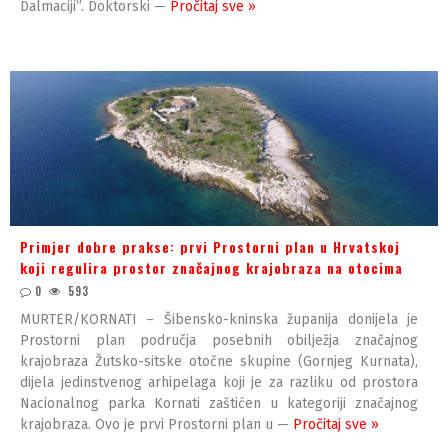
Dalmaciji”. Doktorski —
Pročitaj sve »
Primjer dobre prakse: prvi Prostorni plan u Hrvatskoj
koji regulira prostor značajnog krajobraza na otocima
0
593
MURTER/KORNATI – Šibensko-kninska županija donijela je
Prostorni plan područja posebnih obilježja značajnog
krajobraza Žutsko-sitske otočne skupine (Gornjeg Kurnata),
dijela jedinstvenog arhipelaga koji je za razliku od prostora
Nacionalnog parka Kornati zaštićen u kategoriji značajnog
krajobraza. Ovo je prvi Prostorni plan u —
Pročitaj sve »