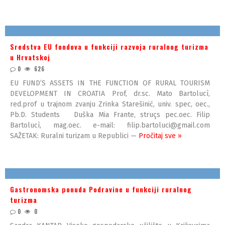
Sredstva EU fondova u funkciji razvoja ruralnog turizma
u Hrvatskoj
0
626
EU FUND’S ASSETS IN THE FUNCTION OF RURAL TOURISM
DEVELOPMENT IN CROATIA Prof, dr.sc. Mato Bartolucì,
red.prof u trajnom zvanju Zrinka Starešinić, univ. spec, oec.,
Pb.D. Students Duška Mia Frante, struçs pec.oec. Filip
Bartolucì, mag.oec. e-mail: filip.bartoluci@gmail.com
SAŽETAK: Ruralni turizam u Republici —
Pročitaj sve »
Gastronomska ponuda Podravine u funkciji ruralnog
turizma
0
0