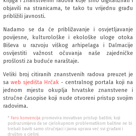
knjiga i znanstvenih radova koje smo digitalizirali i
objavili na stranicama, te tako tu vrijednu građu
približili javnosti.
Nadamo se da će približavanje i osvjetljavanje
povijesne, kulturološke i ekološke uloge otoka
Biševa u razvoju viškog arhipelaga i Dalmacije
osvijestiti važnost očuvanja naše zajedničke
prošlosti za buduće naraštaje.
Veliki broj citiranih znanstvenih radova preuzet je
sa
web sjedišta Hrčak
- centralnog portala koji na
jednom mjestu okuplja hrvatske znanstvene i
stručne časopise koji nude otvoreni pristup svojim
radovima.
*
Faro konvencija
promovira inovativan pristup baštini, koji
podrazumijeva da se cjelokupnom problematikom baštine ne bi
trebali baviti samo stručnjaci i javna uprava već svi građani i
društvo u cjelini.