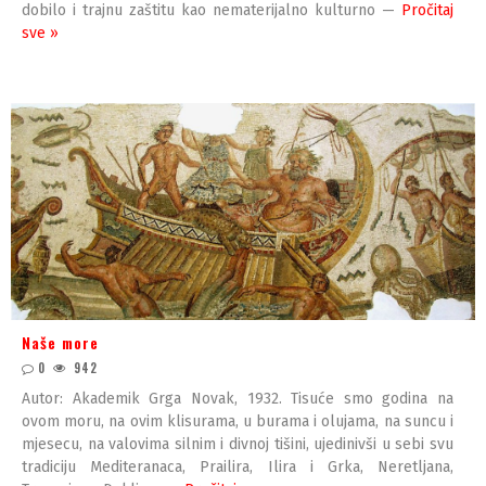
dobilo i trajnu zaštitu kao nematerijalno kulturno —
Pročitaj
sve »
Naše more
0
942
Autor: Akademik Grga Novak, 1932. Tisuće smo godina na
ovom moru, na ovim klisurama, u burama i olujama, na suncu i
mjesecu, na valovima silnim i divnoj tišini, ujedinivši u sebi svu
tradiciju Mediteranaca, Prailira, Ilira i Grka, Neretljana,