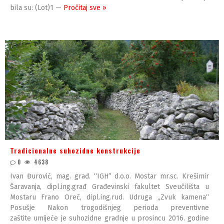
bila su: (Lot)1 —
Pročitaj sve »
Tradicionalne suhozidne konstrukcije
0
4638
Ivan Đurović, mag. građ. “IGH” d.o.o. Mostar mr.sc. Krešimir
Šaravanja, dipl.ing.građ Građevinski fakultet Sveučilišta u
Mostaru Frano Oreč, dipl.ing.rud. Udruga „Zvuk kamena“
Posušje Nakon trogodišnjeg perioda preventivne
zaštite umijeće je suhozidne gradnje u prosincu 2016. godine