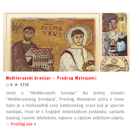
Mediteranski brevijar – Predrag Matvejević
0
4238
Uvod u “Mediteranski brevijar” Na jednoj stranici
“Mediteranskog brevijara”, Predrag Matvejević priča o tome
kako je u Aleksandriji sreo katalonskog urara koji je uporno
nastojao, rvući se s krajnjim nedostatkom podataka, sastaviti
katalog čuvene biblioteke, najveće u cijelom antičkom svijetu,
—
Pročitaj sve »