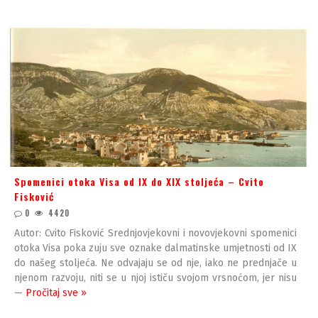
Spomenici otoka Visa od IX do XIX stoljeća – Cvito
Fisković
0
4420
Autor: Cvito Fisković Srednjovjekovni i novovjekovni spomenici
otoka Visa poka zuju sve oznake dalmatinske umjetnosti od IX
do našeg stoljeća. Ne odvajaju se od nje, iako ne prednjače u
njenom razvoju, niti se u njoj ističu svojom vrsnoćom, jer nisu
—
Pročitaj sve »