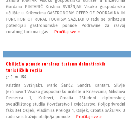
Sandra KANTAR Visoko gospodarsko učilište u Križevcima
Gordana PINTARIĆ Kristina SVRŽNJAK Visoko gospodarsko
učilište u Križevcima GASTRONOMY OFFER OF PODRAVINA IN
FUNCTION OF RURAL TOURISM SAŽETAK U radu se prikazuju
potencijali gastronomske ponude Podravine za razvoj
ruralnog turizma i gas —
Pročitaj sve »
Obilježja ponude ruralnog turizma dalmatinskih
turističkih regija
0
156
Kristina Svržnjak1, Mario Šarić2, Sandra Kantar1, Silvije
Jerčinović1 Visoko gospodarsko učilište u Križevcima, Milislava
Demerca 1, Križevci, Croatia 2Student diplomskog
sveučilištnog studija Povrćarstvo i cvjećarstvo, Poljoprivredni
fakultet Osijek, Vladimira Preioga 1, Osijek, Croatia SAŽETAK U
radu se istražuju obilježja ponude —
Pročitaj sve »