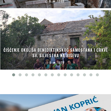
0
1290
ČIŠĆENJE OKOLIŠA BENEDIKTINSKOG SAMOSTANA I CRKVE
SV. SILVESTRA NA BIŠEVU
0
1078