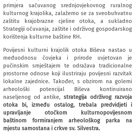
primjera sačuvanog srednjovjekovnog ruralnog
kulturnog krajolika, zalažemo se za sveobuhvatnu
zaštitu krajobrazne cjeline otoka, a sukladno
Strategiji očuvanja, zaštite i održivog gospodarskog
korištenja kulturne baštine RH.
Povijesni kulturni krajolik otoka Biševa nastao u
međuodnosu čovjeka i prirode uvjetovan je
pučinskim smještajem te odražava tradicionalne
prostorne odnose koji ilustriraju povijesni razvitak
lokalne zajednice. Također, s obzirom na golemi
arheološki potencijal Biševa kontinuirano
naseljenog od antike,
strategija održivog razvoja
otoka bi, između ostalog, trebala predvidjeti i
upravljanje otočkom kulturnopovijesnom
baštinom formiranjem arheološkog parka na
mjestu samostana i crkve sv. Silvestra.