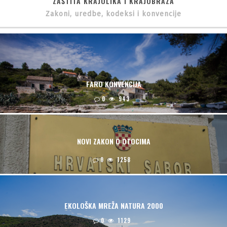
ZAŠTITA KRAJOLIKA I KRAJOBRAZA
Zakoni, uredbe, kodeksi i konvencije
FARO KONVENCIJA
0
943
NOVI ZAKON O OTOCIMA
0
1258
EKOLOŠKA MREŽA NATURA 2000
0
1129