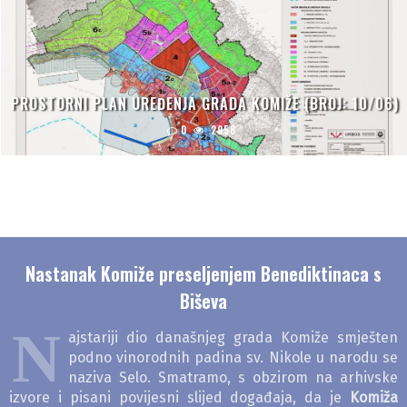
PROSTORNI PLAN UREĐENJA GRADA KOMIŽE (BROJ: 10/06)
0
2958
Nastanak Komiže preseljenjem Benediktinaca s
Biševa
N
ajstariji dio današnjeg grada Komiže smješten
podno vinorodnih padina sv. Nikole u narodu se
naziva Selo. Smatramo, s obzirom na arhivske
izvore i pisani povijesni slijed događaja, da je
Komiža