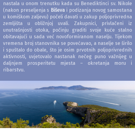
nastala u onom trenutku kada su Benediktinci sv. Nikole
(nakon preseljenja s
Biševa
i podizanja novog samostana
u komiškom zaljevu) počeli davati u zakup poljoprivredna
zemljišta u obližnjoj uvali. Zakupnici, privlačeni iz
unutrašnjosti otoka, počinju graditi svoje kuće stalno
obitavajući u sada već novoformiranom naselju. Tijekom
vremena broj stanovnika se povećavao, a naselje se širilo
i spuštalo do obale, što je osim prvotnih poljoprivrednih
aktivnosti, uvjetovalo nastanak nečeg puno važnijeg u
daljnjem prosperitetu mjesta – okretanja moru i
ribarstvu.