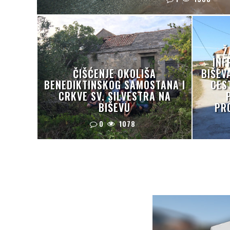
Ž
INF
ČIŠĆENJE OKOLIŠA
BIŠEV
BENEDIKTINSKOG SAMOSTANA I
CES
CRKVE SV. SILVESTRA NA
BIŠEVU
PR
0
1078