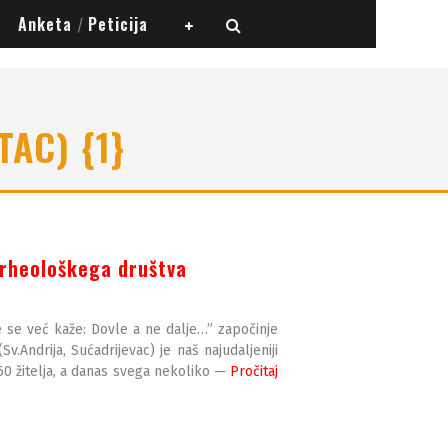
Anketa
Peticija
/
TAC) {1}
arheološkega društva
e se već kaže: Dovle a ne dalje…” započinje
v.Andrija, Sućadrijevac) je naš najudaljeniji
60 žitelja, a danas svega nekoliko —
Pročitaj