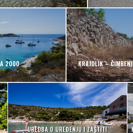
A 2000
KRAJOLIK – ČIMBEN
UREDBA O UREĐENJU I ZAŠTITI