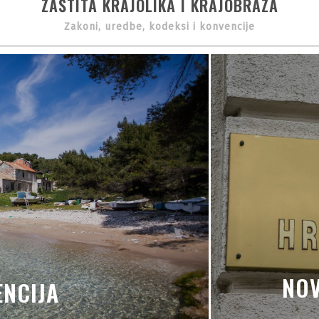
ZAŠTITA KRAJOLIKA I KRAJOBRAZA
Zakoni, uredbe, kodeksi i konvencije
NOV
NCIJA