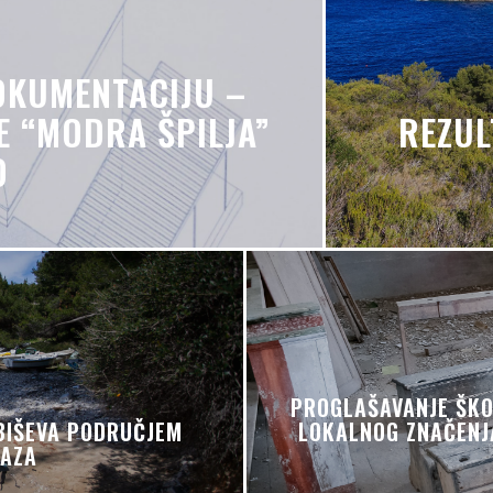
OKUMENTACIJU –
E “MODRA ŠPILJA”
REZUL
O
PROGLAŠAVANJE ŠKO
BIŠEVA PODRUČJEM
LOKALNOG ZNAČENJA
RAZA