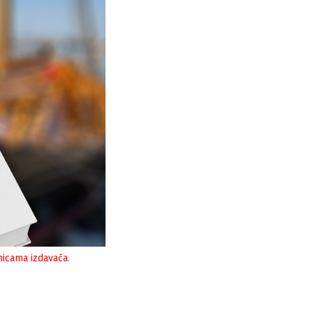
nicama izdavača
.