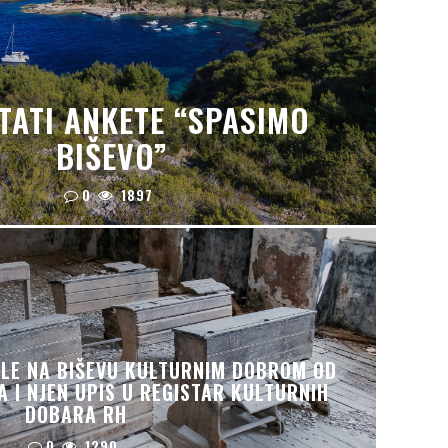
TATI ANKETE “SPASIMO
BIŠEVO”
0
1897
LE NA BIŠEVU KULTURNIM DOBROM OD
 I NJEN UPIS U REGISTAR KULTURNIH
DOBARA RH
0
1290