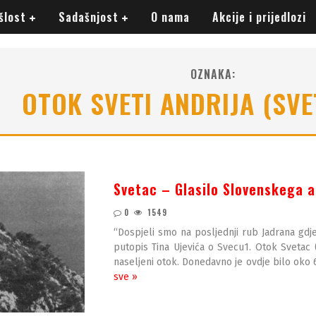
šlost
Sadašnjost
O nama
Akcije i prijedlozi
OZNAKA:
OTOK SVETI ANDRIJA (SVE
Svetac – Glasilo Slovenskega 
0
1549
“Dospjeli smo na posljednji rub Jadrana gdj
putopis Tina Ujevića o Svecu1. Otok Svetac (S
naseljeni otok. Donedavno je ovdje bilo oko 
sve »