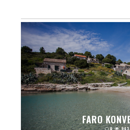
FARO KONVE
0
943