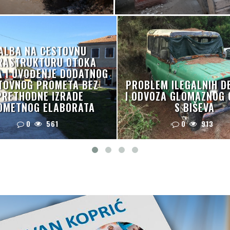
ALBA NA CESTOVNU
RASTRUKTURU OTOKA
A I UVOĐENJE DODATNOG
TOVNOG PROMETA BEZ
PROBLEM ILEGALNIH D
PRETHODNE IZRADE
I ODVOZA GLOMAZNOG
OMETNOG ELABORATA
S BIŠEVA
0
561
0
913