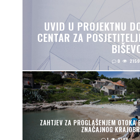
UVID U PROJEKTNU D
CENTAR ZA POSJETITELJ
BIŠEV
0
2150
ZAHTJEV ZA PROGLAŠENJEM OTOKA 
ZNAČAJNOG KRAJOB
1
1308