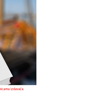
nicama izdavača
.