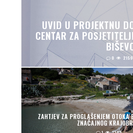
UVID U PROJEKTNU D
CENTAR ZA POSJETITELJ
BIŠEV
0
2150
ZAHTJEV ZA PROGLAŠENJEM OTOKA 
ZNAČAJNOG KRAJOB
1
1309