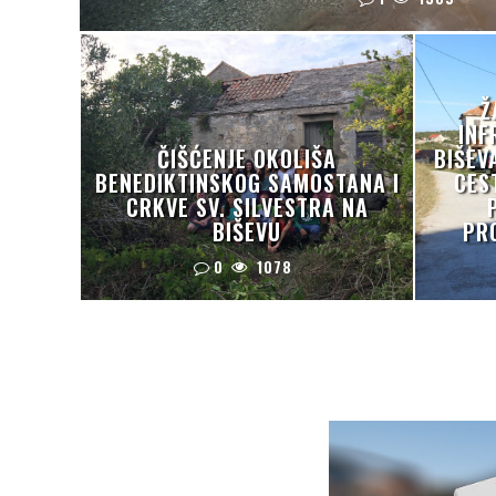
Ž
INF
ČIŠĆENJE OKOLIŠA
BIŠEV
BENEDIKTINSKOG SAMOSTANA I
CES
CRKVE SV. SILVESTRA NA
BIŠEVU
PR
0
1078