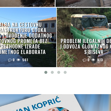
ALBA NA CESTOVNU
RASTRUKTURU OTOKA
A I UVOĐENJE DODATNOG
TOVNOG PROMETA BEZ
PROBLEM ILEGALNIH D
PRETHODNE IZRADE
I ODVOZA GLOMAZNOG
OMETNOG ELABORATA
S BIŠEVA
0
561
0
913