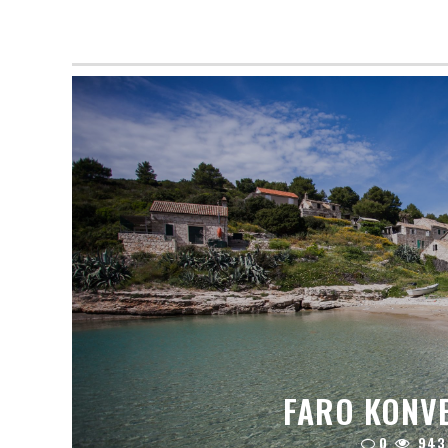
FARO KONVE
0
943