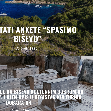
TATI ANKETE “SPASIMO
BIŠEVO”
0
1897
LE NA BIŠEVU KULTURNIM DOBROM OD
 I NJEN UPIS U REGISTAR KULTURNIH
DOBARA RH
0
1290