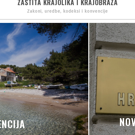
ZAŠTITA KRAJOLIKA I KRAJOBRAZA
Zakoni, uredbe, kodeksi i konvencije
NOV
NCIJA