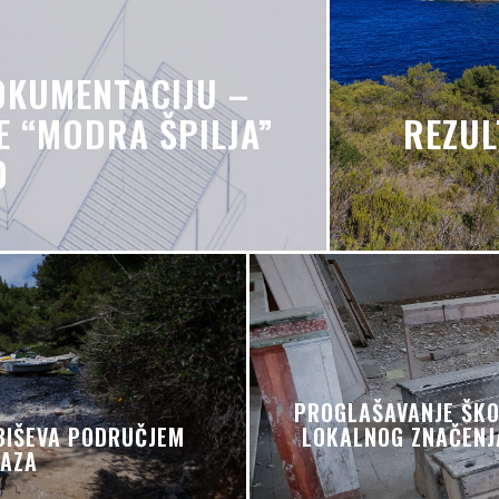
OKUMENTACIJU –
E “MODRA ŠPILJA”
REZUL
O
PROGLAŠAVANJE ŠKO
BIŠEVA PODRUČJEM
LOKALNOG ZNAČENJA
RAZA