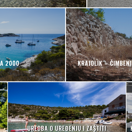
A 2000
KRAJOLIK – ČIMBEN
UREDBA O UREĐENJU I ZAŠTITI