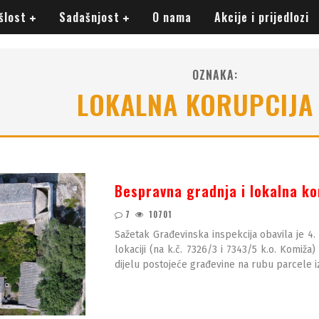
šlost
Sadašnjost
O nama
Akcije i prijedlozi
OZNAKA:
LOKALNA KORUPCIJA 
Bespravna gradnja i lokalna ko
7
10701
Sažetak Građevinska inspekcija obavila je 4
lokaciji (na k.č. 7326/3 i 7343/5 k.o. Komiža
dijelu postojeće građevine na rubu parcele i