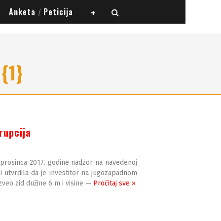
Anketa
Peticija
/
{1}
rupcija
. prosinca 2017. godine nadzor na navedenoj
) i utvrdila da je investitor na jugozapadnom
zveo zid dužine 6 m i visine —
Pročitaj sve »