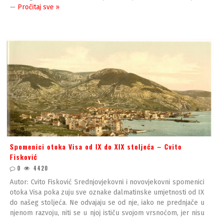
—
Pročitaj sve »
Spomenici otoka Visa od IX do XIX stoljeća – Cvito
Fisković
0
4420
Autor: Cvito Fisković Srednjovjekovni i novovjekovni spomenici
otoka Visa poka zuju sve oznake dalmatinske umjetnosti od IX
do našeg stoljeća. Ne odvajaju se od nje, iako ne prednjače u
njenom razvoju, niti se u njoj ističu svojom vrsnoćom, jer nisu