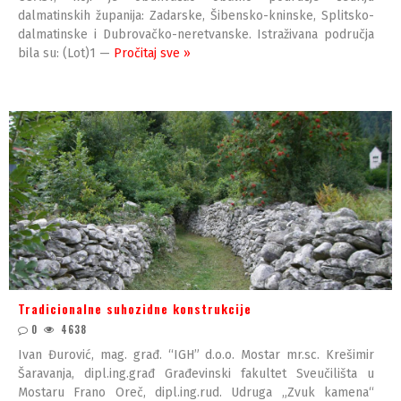
dalmatinskih županija: Zadarske, Šibensko-kninske, Splitsko-
dalmatinske i Dubrovačko-neretvanske. Istraživana područja
bila su: (Lot)1 —
Pročitaj sve »
Tradicionalne suhozidne konstrukcije
0
4638
Ivan Đurović, mag. građ. “IGH” d.o.o. Mostar mr.sc. Krešimir
Šaravanja, dipl.ing.građ Građevinski fakultet Sveučilišta u
Mostaru Frano Oreč, dipl.ing.rud. Udruga „Zvuk kamena“