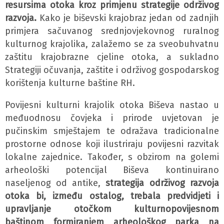
resursima otoka kroz primjenu strategije održivog
razvoja.
Kako je biševski krajobraz jedan od zadnjih
primjera sačuvanog srednjovjekovnog ruralnog
kulturnog krajolika, zalažemo se za sveobuhvatnu
zaštitu krajobrazne cjeline otoka, a sukladno
Strategiji očuvanja, zaštite i održivog gospodarskog
korištenja kulturne baštine RH.
Povijesni kulturni krajolik otoka Biševa nastao u
međuodnosu čovjeka i prirode uvjetovan je
pučinskim smještajem te odražava tradicionalne
prostorne odnose koji ilustriraju povijesni razvitak
lokalne zajednice. Također, s obzirom na golemi
arheološki potencijal Biševa kontinuirano
naseljenog od antike,
strategija održivog razvoja
otoka bi, između ostalog, trebala predvidjeti i
upravljanje otočkom kulturnopovijesnom
baštinom formiranjem arheološkog parka na