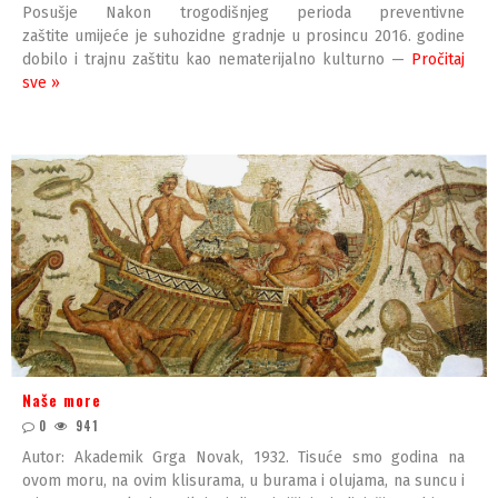
Posušje Nakon trogodišnjeg perioda preventivne
zaštite umijeće je suhozidne gradnje u prosincu 2016. godine
dobilo i trajnu zaštitu kao nematerijalno kulturno —
Pročitaj
sve »
Naše more
0
941
Autor: Akademik Grga Novak, 1932. Tisuće smo godina na
ovom moru, na ovim klisurama, u burama i olujama, na suncu i