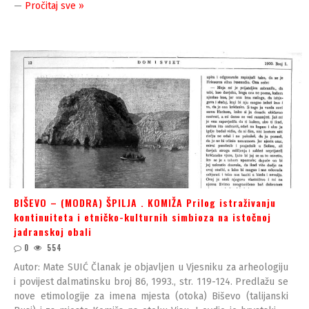
—
Pročitaj sve »
BIŠEVO – (MODRA) ŠPILJA . KOMIŽA Prilog istraživanju
kontinuiteta i etničko-kulturnih simbioza na istočnoj
jadranskoj obali
0
554
Autor: Mate SUIĆ Članak je objavljen u Vjesniku za arheologiju
i povijest dalmatinsku broj 86, 1993., str. 119-124. Predlažu se
nove etimologije za imena mjesta (otoka) Biševo (talijanski