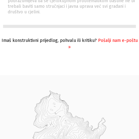
podrazumijeva da se cjelokupnom problematikom baštine ne bi
trebali baviti samo stručnjaci i javna uprava već svi građani i
društvo u cjelini.
Imaš konstruktivni prijedlog, pohvalu ili kritiku?
Pošalji nam e-poštu
»