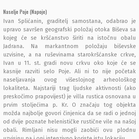
Naselje Poje (Napoje)
Ivan Splićanin, graditelj samostana, odabrao je
upravo savršen geografski položaj otoka Biševa sa
kojeg će se kršćanstvo širiti na istočnu obalu
Jadrana. Na markantnom položaju biševske
uzvisine, a na ruševinama starokršćanske crkve,
Ivan u 11. st. gradi novu crkvu oko koje će se
kasnije razviti selo Poje. Ali ni to nije početak
naseljavanja ovog višeslojnog arheološkog
lokaliteta. Najstariji trag ljudske aktivnosti (ako
preskočimo prapovijest) je villa rustica osnovana u
prvim stoljećima p. Kr. O značaju tog objekta
možda najbolje govori činjenica da se radi o jednoj
od dvije poznate helenističke rustične vile na našoj
obali. Rimljani nisu mogli zaobići ovu plodnu
uzvisinu pa i oni intenzivno koriste istu lokaciju.