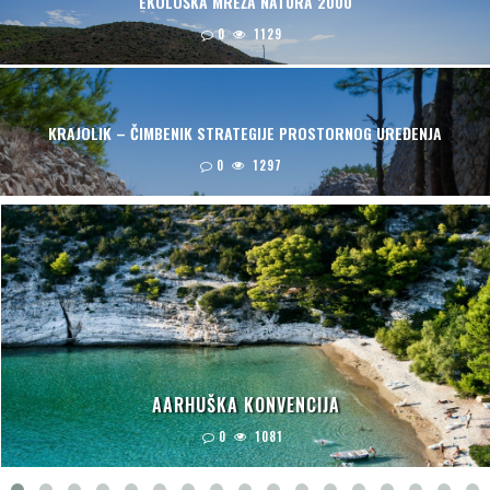
EKOLOŠKA MREŽA NATURA 2000
0
1129
KRAJOLIK – ČIMBENIK STRATEGIJE PROSTORNOG UREĐENJA
0
1297
AARHUŠKA KONVENCIJA
0
1081