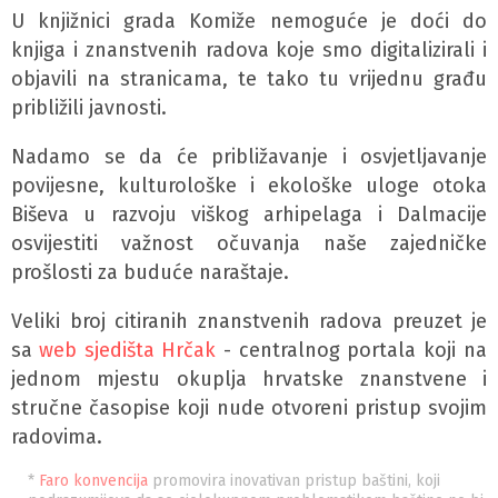
U knjižnici grada Komiže nemoguće je doći do
knjiga i znanstvenih radova koje smo digitalizirali i
objavili na stranicama, te tako tu vrijednu građu
približili javnosti.
Nadamo se da će približavanje i osvjetljavanje
povijesne, kulturološke i ekološke uloge otoka
Biševa u razvoju viškog arhipelaga i Dalmacije
osvijestiti važnost očuvanja naše zajedničke
prošlosti za buduće naraštaje.
Veliki broj citiranih znanstvenih radova preuzet je
sa
web sjedišta Hrčak
- centralnog portala koji na
jednom mjestu okuplja hrvatske znanstvene i
stručne časopise koji nude otvoreni pristup svojim
radovima.
*
Faro konvencija
promovira inovativan pristup baštini, koji