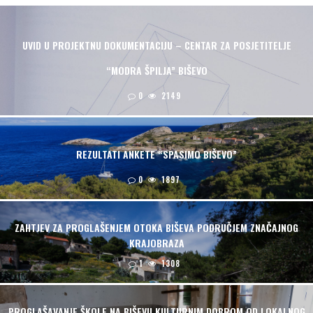
UVID U PROJEKTNU DOKUMENTACIJU – CENTAR ZA POSJETITELJE
“MODRA ŠPILJA” BIŠEVO
0
2149
REZULTATI ANKETE “SPASIMO BIŠEVO”
0
1897
ZAHTJEV ZA PROGLAŠENJEM OTOKA BIŠEVA PODRUČJEM ZNAČAJNOG
KRAJOBRAZA
1
1308
PROGLAŠAVANJE ŠKOLE NA BIŠEVU KULTURNIM DOBROM OD LOKALNOG