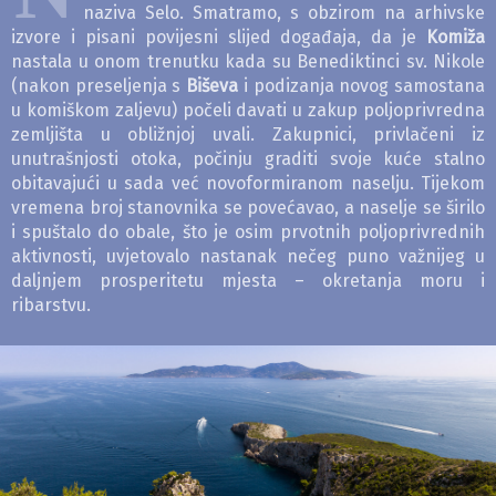
naziva Selo. Smatramo, s obzirom na arhivske
izvore i pisani povijesni slijed događaja, da je
Komiža
nastala u onom trenutku kada su Benediktinci sv. Nikole
(nakon preseljenja s
Biševa
i podizanja novog samostana
u komiškom zaljevu) počeli davati u zakup poljoprivredna
zemljišta u obližnjoj uvali. Zakupnici, privlačeni iz
unutrašnjosti otoka, počinju graditi svoje kuće stalno
obitavajući u sada već novoformiranom naselju. Tijekom
vremena broj stanovnika se povećavao, a naselje se širilo
i spuštalo do obale, što je osim prvotnih poljoprivrednih
aktivnosti, uvjetovalo nastanak nečeg puno važnijeg u
daljnjem prosperitetu mjesta – okretanja moru i
ribarstvu.