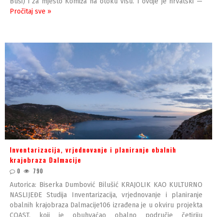
Busi) i za mjesto Komiža na otoku Visu. I ovdje je hrvatski —
Pročitaj sve »
Inventarizacija, vrjednovanje i planiranje obalnih
krajobraza Dalmacije
0
790
Autorica: Biserka Dumbović Bilušić KRAJOLIK KAO KULTURNO
NASLIJEĐE Studija Inventarizacija, vrjednovanje i planiranje
obalnih krajobraza Dalmacije106 izrađena je u okviru projekta
COAST, koji je obuhvaćao obalno područje četiriju