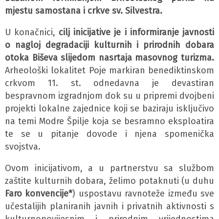
mjestu samostana i crkve sv. Silvestra.
U konačnici,
cilj inicijative je i informiranje javnosti
o nagloj degradaciji kulturnih i prirodnih dobara
otoka Biševa slijedom nasrtaja masovnog turizma.
Arheološki lokalitet Poje markiran benediktinskom
crkvom 11. st. odnedavna je devastiran
bespravnom izgradnjom dok su u pripremi dvojbeni
projekti lokalne zajednice koji se baziraju isključivo
na temi Modre Špilje koja se besramno eksploatira
te se u pitanje dovode i njena spomenička
svojstva.
Ovom inicijativom, a u partnerstvu sa službom
zaštite kulturnih dobara, želimo potaknuti (u duhu
Faro konvencije*
) uspostavu ravnoteže između sve
učestalijih planiranih javnih i privatnih aktivnosti s
kulturnopovijesnim i prirodnim vrijednostima