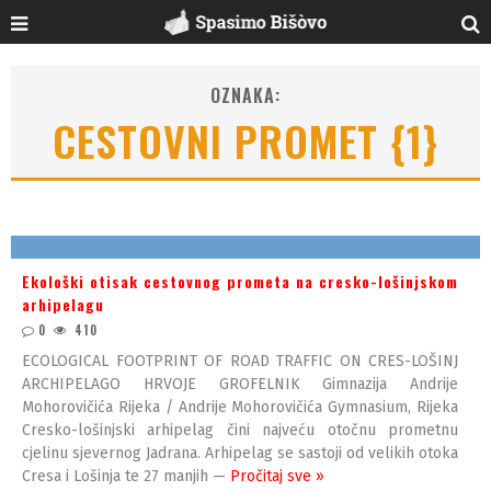
OZNAKA:
CESTOVNI PROMET {1}
Ekološki otisak cestovnog prometa na cresko-lošinjskom
arhipelagu
0
410
ECOLOGICAL FOOTPRINT OF ROAD TRAFFIC ON CRES-LOŠINJ
ARCHIPELAGO HRVOJE GROFELNIK Gimnazija Andrije
Mohorovičića Rijeka / Andrije Mohorovičića Gymnasium, Rijeka
Cresko-lošinjski arhipelag čini najveću otočnu prometnu
cjelinu sjevernog Jadrana. Arhipelag se sastoji od velikih otoka
Cresa i Lošinja te 27 manjih —
Pročitaj sve »