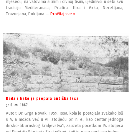
mjesecu, na valovima silnim i divnoj tišini, ujedinivši u sebi svu
tradiciju Mediteranaca, Prailira, Ilira i Grka, Neretljana,
Travunjana, Dukljana —
Pročitaj sve »
Kada i kako je propala antička Issa
0
1867
Autor: Dr. Grga Novak, 1959. Issa, koja je postojala svakako još
u V, a možda već u VI. stoljeću pr. n. e., kao centar jednoga
ilirsko-liburnskog kraljevstva1, zauzeta početkom IV. stoljeća
od Dionizija Starijega Sirakuškog, koji je u nju postavio jednu —