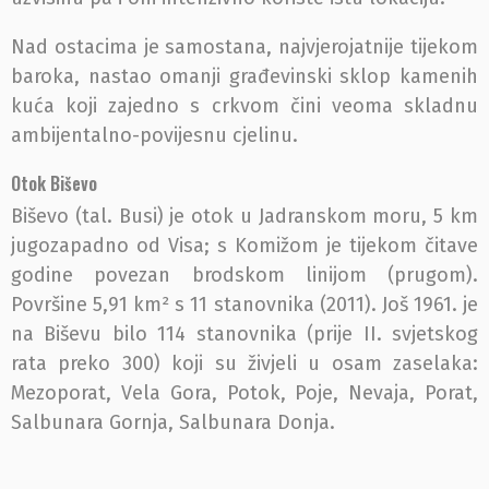
Nad ostacima je samostana, najvjerojatnije tijekom
baroka, nastao omanji građevinski sklop kamenih
kuća koji zajedno s crkvom čini veoma skladnu
ambijentalno-povijesnu cjelinu.
Otok Biševo
Biševo (tal. Busi) je otok u Jadranskom moru, 5 km
jugozapadno od Visa; s Komižom je tijekom čitave
godine povezan brodskom linijom (prugom).
Površine 5,91 km² s 11 stanovnika (2011). Još 1961. je
na Biševu bilo 114 stanovnika (prije II. svjetskog
rata preko 300) koji su živjeli u osam zaselaka:
Mezoporat, Vela Gora, Potok, Poje, Nevaja, Porat,
Salbunara Gornja, Salbunara Donja.