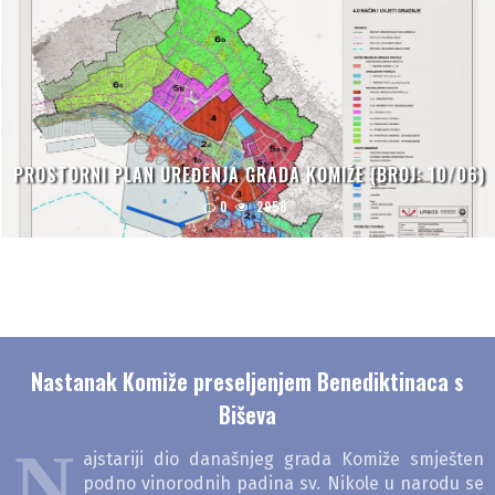
PROSTORNI PLAN UREĐENJA GRADA KOMIŽE (BROJ: 10/06)
0
2958
Nastanak Komiže preseljenjem Benediktinaca s
Biševa
N
ajstariji dio današnjeg grada Komiže smješten
podno vinorodnih padina sv. Nikole u narodu se