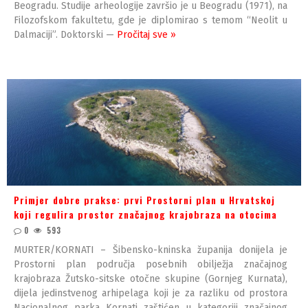
Beogradu. Studije arheologije završio je u Beogradu (1971), na
Filozofskom fakultetu, gde je diplomirao s temom “Neolit u
Dalmaciji”. Doktorski —
Pročitaj sve »
Primjer dobre prakse: prvi Prostorni plan u Hrvatskoj
koji regulira prostor značajnog krajobraza na otocima
0
593
MURTER/KORNATI – Šibensko-kninska županija donijela je
Prostorni plan područja posebnih obilježja značajnog
krajobraza Žutsko-sitske otočne skupine (Gornjeg Kurnata),
dijela jedinstvenog arhipelaga koji je za razliku od prostora
Nacionalnog parka Kornati zaštićen u kategoriji značajnog