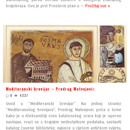
krajobraza. Ovo je prvi Prostorni plan u —
Pročitaj sve »
Mediteranski brevijar – Predrag Matvejević
0
4237
Uvod u “Mediteranski brevijar” Na jednoj stranici
“Mediteranskog brevijara”, Predrag Matvejević priča o tome
kako je u Aleksandriji sreo katalonskog urara koji je uporno
nastojao, rvući se s krajnjim nedostatkom podataka, sastaviti
katalog čuvene biblioteke, najveće u cijelom antičkom svijetu,