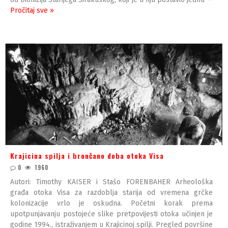
Pročitaj sve »
Krajicina spilja i brončano doba otoka Visa
0
1960
Autori: Timothy KAISER i Stašo FORENBAHER Arheološka
građa otoka Visa za razdoblja starija od vremena grčke
kolonizacije vrlo je oskudna. Početni korak prema
upotpunjavanju postojeće slike pretpovijesti otoka učinjen je
godine 1994., istraživanjem u Krajicinoj spilji. Pregled površine